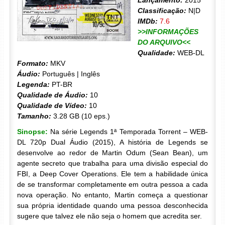
Lançamento:
2015
Classificação:
N|D
IMDb:
7.6
>>INFORMAÇÕES
DO ARQUIVO<<
Qualidade:
WEB-DL
Formato:
MKV
Áudio:
Português | Inglês
Legenda:
PT-BR
Qualidade de Áudio:
10
Qualidade de Vídeo:
10
Tamanho:
3.28 GB (10 eps.)
Sinopse:
Na série Legends 1ª Temporada Torrent – WEB-
DL 720p Dual Áudio (2015), A história de Legends se
desenvolve ao redor de Martin Odum (Sean Bean), um
agente secreto que trabalha para uma divisão especial do
FBI, a Deep Cover Operations. Ele tem a habilidade única
de se transformar completamente em outra pessoa a cada
nova operação. No entanto, Martin começa a questionar
sua própria identidade quando uma pessoa desconhecida
sugere que talvez ele não seja o homem que acredita ser.