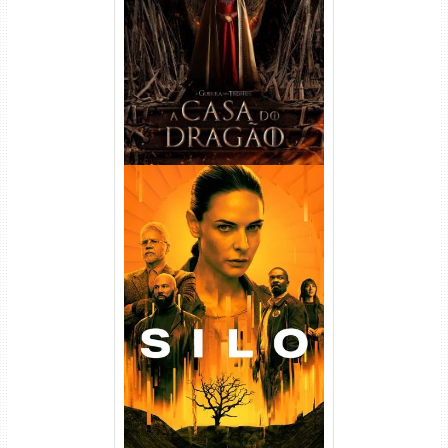
Temporada Torrent (2022)
WEB-DL 720p/1080p Dual
Áudio
Silo 1ª Temporada Torrent
(2023) WEB-DL
720p/1080p/4K Dual Áudio