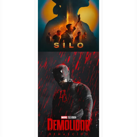
Silo 2ª Temporada (2024)
WEB-DL 1080p Dual Áudio
Demolidor: Renascido 2ª
Temporada (2026) WEB-DL
1080p Dual Áudio