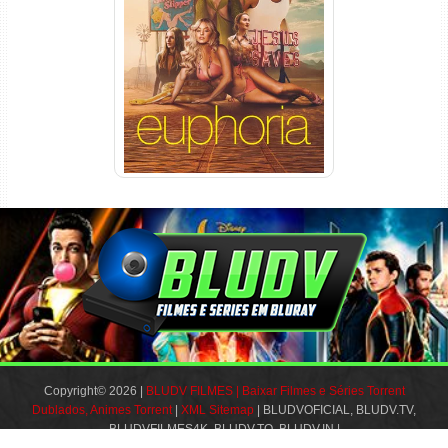
Euphoria 3ª Temporada
Torrent (2026) WEB-DL 1080p
Dual Áudio
Copyright© 2026 |
BLUDV FILMES | Baixar Filmes e Séries Torrent
Dublados, Animes Torrent
|
XML Sitemap
| BLUDVOFICIAL, BLUDV.TV,
BLUDVFILMES4K, BLUDV.TO, BLUDV.IN |