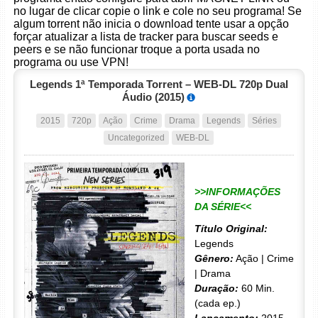
no lugar de clicar copie o link e cole no seu programa! Se
algum torrent não inicia o download tente usar a opção
forçar atualizar a lista de tracker para buscar seeds e
peers e se não funcionar troque a porta usada no
programa ou use VPN!
Legends 1ª Temporada Torrent – WEB-DL 720p Dual
Áudio (2015)
2015
720p
Ação
Crime
Drama
Legends
Séries
Uncategorized
WEB-DL
>>INFORMAÇÕES
DA SÉRIE<<
Título Original:
Legends
Gênero:
Ação | Crime
| Drama
Duração:
60 Min.
(cada ep.)