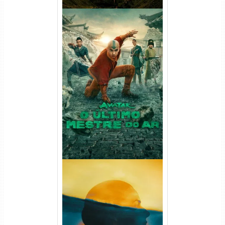
Avatar: O Último Mestre do
Ar 2ª Temporada Torrent
(2026) WEB-DL 1080p Dual
Áudio