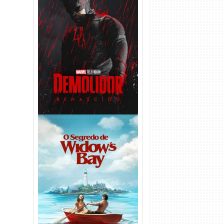
Demolidor: Renascido 2ª
Temporada (2026) WEB-DL
1080p Dual Áudio
O Segredo de Widow’s Bay
1ª Temporada Torrent (2026)
WEB-DL 1080p Dual Áudio