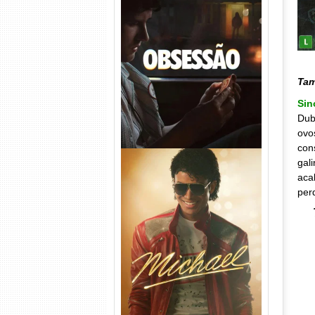
Obsessão Torrent (2026)
WEB-DL 1080p/4K Dual
Áudio
Ta
Si
Dub
ovo
con
gal
aca
per
Michael Torrent (2026) WEB-
DL 1080p/4K Dual Áudio