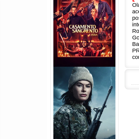
Ol
ac
Casamento Sangrento: A
po
Viúva Torrent (2026) WEB-DL
in
720p/1080p/4K Dual Áudio
Ro
Go
Ba
PR
co
Balística Torrent (2025) WEB-
DL 1080p Dual Áudio