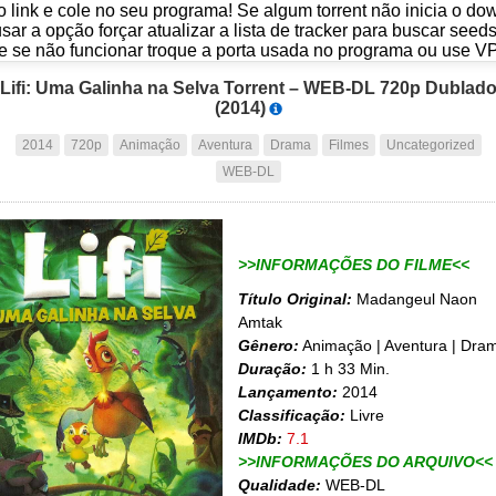
o link e cole no seu programa! Se algum torrent não inicia o d
usar a opção forçar atualizar a lista de tracker para buscar seed
e se não funcionar troque a porta usada no programa ou use V
Lifi: Uma Galinha na Selva Torrent – WEB-DL 720p Dublad
(2014)
2014
720p
Animação
Aventura
Drama
Filmes
Uncategorized
WEB-DL
>>INFORMAÇÕES DO FILME<<
Título Original:
Madangeul Naon
Amtak
Gênero:
Animação | Aventura | Dra
Duração:
1 h 33 Min.
Lançamento:
2014
Classificação:
Livre
IMDb:
7.1
>>INFORMAÇÕES DO ARQUIVO<<
Qualidade:
WEB-DL