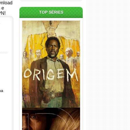
ownload
s e
TOP SÉRIES
PN!
o
Origem 4ª Temporada Torrent
(2026) WEB-DL 1080p/4K
Dual Áudio
ma