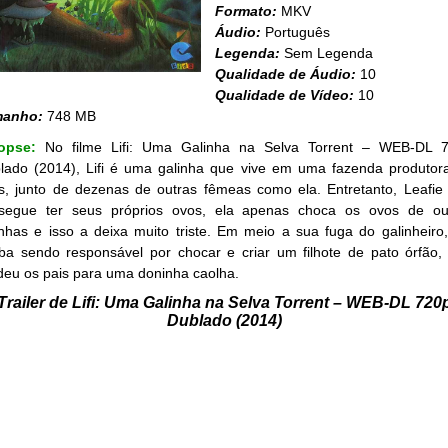
Formato:
MKV
Áudio:
Português
Legenda:
Sem Legenda
Qualidade de Áudio:
10
Qualidade de Vídeo:
10
manho:
748 MB
nopse:
No filme Lifi: Uma Galinha na Selva Torrent – WEB-DL 
lado (2014), Lifi é uma galinha que vive em uma fazenda produtor
s, junto de dezenas de outras fêmeas como ela. Entretanto, Leafie
segue ter seus próprios ovos, ela apenas choca os ovos de ou
inhas e isso a deixa muito triste. Em meio a sua fuga do galinheiro,
ba sendo responsável por chocar e criar um filhote de pato órfão,
deu os pais para uma doninha caolha.
Trailer de Lifi: Uma Galinha na Selva Torrent – WEB-DL 720
Dublado (2014)