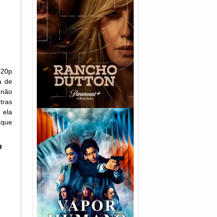
Rancho Dutton 1ª
Temporada Torrent (2026)
WEB-DL 1080p Dual Áudio
720p
a de
 não
tras
 ela
 que
p
Vapor Humano 1ª Temporada
Torrent (2026) WEB-DL 1080p
Dual Áudio