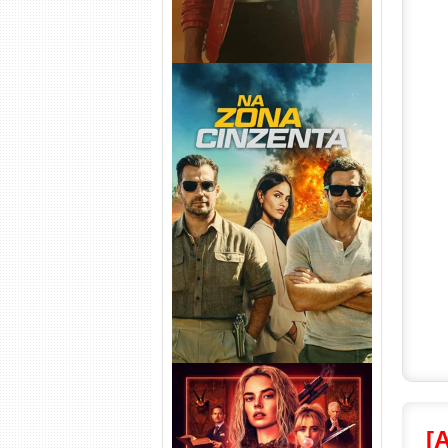
Na Zona Cinzenta Torrent
(2026) WEB-DL 1080p/4K
Dual Áudio
[