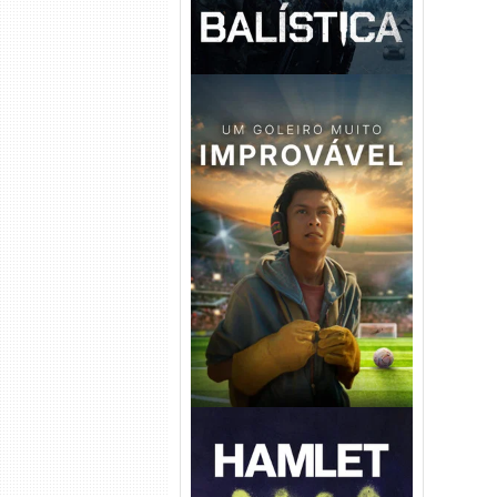
Um Goleiro Muito Improvável
Torrent (2026) WEB-DL 1080p
Dual Áudio