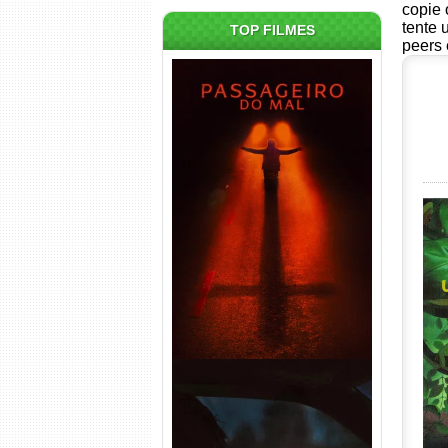
copie 
tente 
TOP FILMES
peers 
Passageiro do Mal Torrent
(2026) WEB-DL 1080p Dual
Áudio