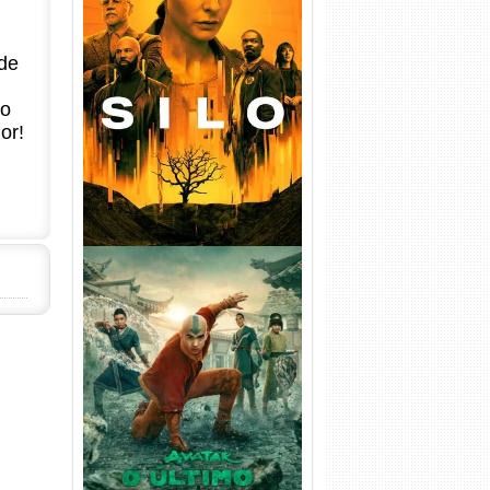
de
Silo 1ª Temporada Torrent
(2023) WEB-DL
720p/1080p/4K Dual Áudio
no
or!
Avatar: O Último Mestre do
Ar 2ª Temporada Torrent
(2026) WEB-DL 1080p Dual
Áudio