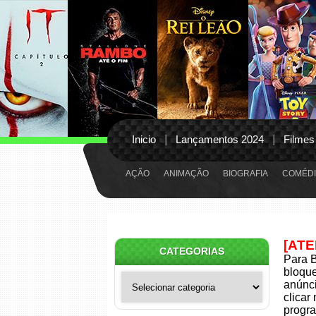
Inicio
Lançamentos 2024
Filmes
AÇÃO
ANIMAÇÃO
BIOGRAFIA
COMÉDI
[AT
CATEGORIAS
Para B
bloqu
Categorias
anúnci
clicar
progra