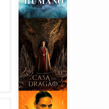
A Casa do Dragão 1ª
Temporada Torrent (2022)
WEB-DL 720p/1080p Dual
Áudio