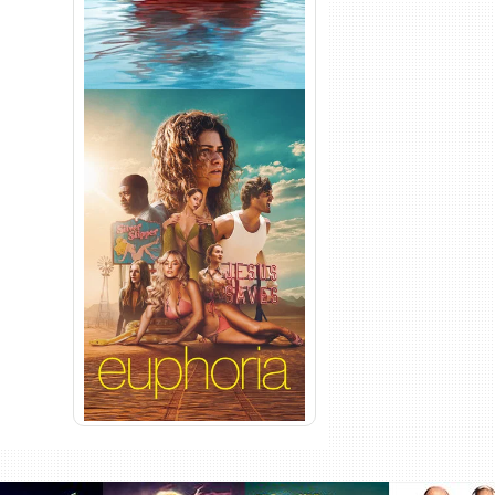
Euphoria 3ª Temporada
Torrent (2026) WEB-DL 1080p
Dual Áudio