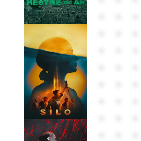
Silo 2ª Temporada (2024)
WEB-DL 1080p Dual Áudio