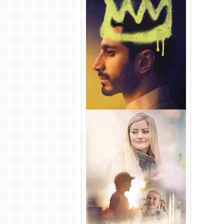
Hamlet Torrent (2026) WEB-
DL 1080p Dual Áudio
Uma Amizade para Recordar
Torrent (2025) WEB-DL 1080p
Dual Áudio