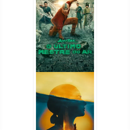
Avatar: O Último Mestre do
Ar 2ª Temporada Torrent
(2026) WEB-DL 1080p Dual
Áudio
Silo 2ª Temporada (2024)
WEB-DL 1080p Dual Áudio