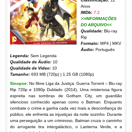
Classificação:
12
Anos
IMDb:
7.2
>>INFORMAÇÕES
DO ARQUIVO<<
Qualidade:
Blu-ray
Rip
Formato:
MP4 | MKV
Áudio:
Português
Legenda:
Sem Legenda
Qualidade de Áudio:
10
Qualidade de Vídeo:
10
Tamanho:
693 MB (720p) | 1.25 GB (1080p)
Sinopse:
No filme Liga da Justiça: Guerra Torrent – Blu-ray
Rip 720p e 1080p Dublado (2014), Uma misteriosa figura
espreita nas sombras de Gotham City, um guardião
silencioso conhecido apenas como o Batman. Enquanto
combate o crime e ganha cada vez mais a desconfiança do
público, ele enfrenta as injustiças da noite sozinho. Durante
uma perseguição a um criminoso, Batman cruza o caminho
do arrogante tira intergaláctico, o Lanterna Verde, e a