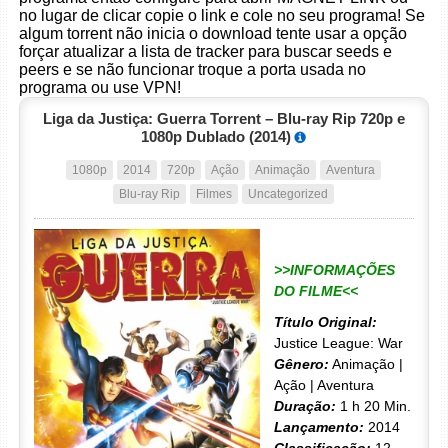
no lugar de clicar copie o link e cole no seu programa! Se
algum torrent não inicia o download tente usar a opção
forçar atualizar a lista de tracker para buscar seeds e
peers e se não funcionar troque a porta usada no
programa ou use VPN!
Liga da Justiça: Guerra Torrent – Blu-ray Rip 720p e
1080p Dublado (2014)
1080p
2014
720p
Ação
Animação
Aventura
Blu-ray Rip
Filmes
Uncategorized
>>INFORMAÇÕES
DO FILME<<
Título Original:
Justice League: War
Gênero:
Animação |
Ação | Aventura
Duração:
1 h 20 Min.
Lançamento:
2014