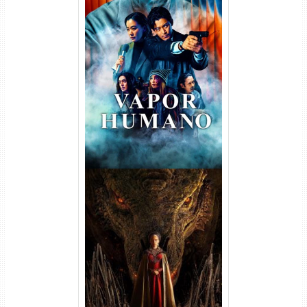
Vapor Humano 1ª Temporada
Torrent (2026) WEB-DL 1080p
Dual Áudio
A Casa do Dragão 1ª
Temporada Torrent (2022)
WEB-DL 720p/1080p Dual
Áudio