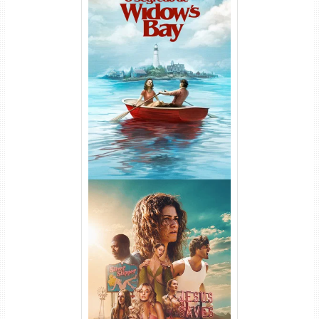
O Segredo de Widow’s Bay
1ª Temporada Torrent (2026)
WEB-DL 1080p Dual Áudio
Euphoria 3ª Temporada
Torrent (2026) WEB-DL 1080p
Dual Áudio