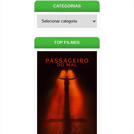
CATEGORIAS
Categorias
TOP FILMES
Passageiro do Mal Torrent
(2026) WEB-DL 1080p Dual
Áudio