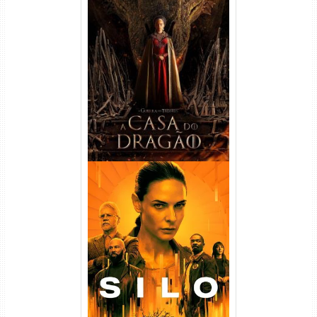
A Casa do Dragão 1ª
Temporada Torrent (2022)
WEB-DL 720p/1080p Dual
Áudio
Silo 1ª Temporada Torrent
(2023) WEB-DL
720p/1080p/4K Dual Áudio