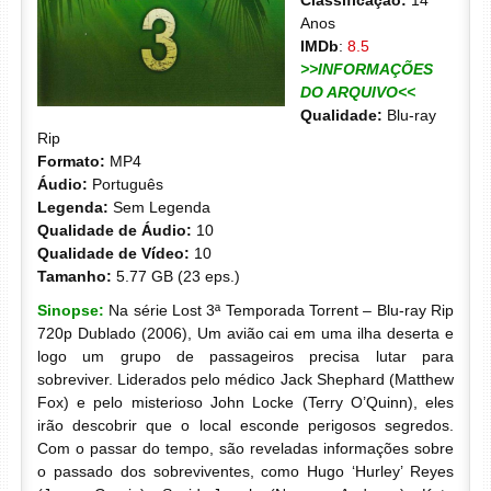
Classificação:
14
Anos
IMDb
:
8.5
>>INFORMAÇÕES
DO ARQUIVO<<
Qualidade:
Blu-ray
Rip
Formato:
MP4
Áudio:
Português
Legenda:
Sem Legenda
Qualidade de Áudio:
10
Qualidade de Vídeo:
10
Tamanho:
5.77 GB (23 eps.)
Sinopse:
Na série Lost 3ª Temporada Torrent – Blu-ray Rip
720p Dublado (2006), Um avião cai em uma ilha deserta e
logo um grupo de passageiros precisa lutar para
sobreviver. Liderados pelo médico Jack Shephard (Matthew
Fox) e pelo misterioso John Locke (Terry O’Quinn), eles
irão descobrir que o local esconde perigosos segredos.
Com o passar do tempo, são reveladas informações sobre
o passado dos sobreviventes, como Hugo ‘Hurley’ Reyes