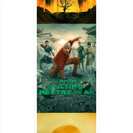
Avatar: O Último Mestre do
Ar 2ª Temporada Torrent
(2026) WEB-DL 1080p Dual
Áudio