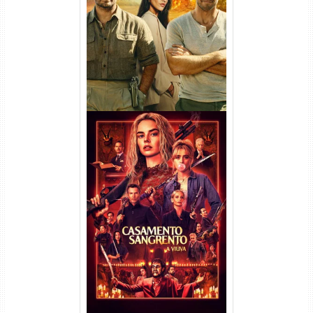
(2026) WEB-DL 1080p/4K
Dual Áudio
Casamento Sangrento: A
Viúva Torrent (2026) WEB-DL
720p/1080p/4K Dual Áudio