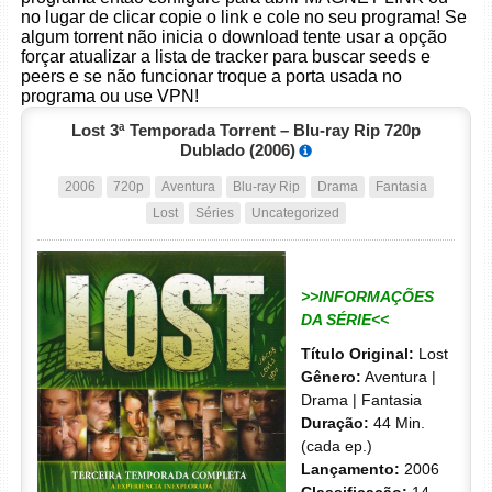
no lugar de clicar copie o link e cole no seu programa! Se
algum torrent não inicia o download tente usar a opção
forçar atualizar a lista de tracker para buscar seeds e
peers e se não funcionar troque a porta usada no
programa ou use VPN!
Lost 3ª Temporada Torrent – Blu-ray Rip 720p
Dublado (2006)
2006
720p
Aventura
Blu-ray Rip
Drama
Fantasia
Lost
Séries
Uncategorized
>>INFORMAÇÕES
DA SÉRIE<<
Título Original:
Lost
Gênero:
Aventura |
Drama | Fantasia
Duração:
44 Min.
(cada ep.)
Lançamento:
2006