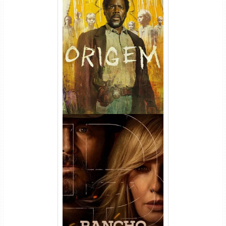
Origem 4ª Temporada Torrent
(2026) WEB-DL 1080p/4K
Dual Áudio
Rancho Dutton 1ª
Temporada Torrent (2026)
WEB-DL 1080p Dual Áudio