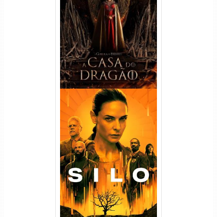
A Casa do Dragão 1ª
Temporada Torrent (2022)
WEB-DL 720p/1080p Dual
Áudio
Silo 1ª Temporada Torrent
(2023) WEB-DL
720p/1080p/4K Dual Áudio