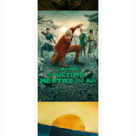
Avatar: O Último Mestre do
Ar 2ª Temporada Torrent
(2026) WEB-DL 1080p Dual
Áudio