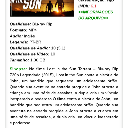
Classificação:
N|D
IMDb:
6.1
>>INFORMAÇÕES
DO ARQUIVO<<
Qualidade:
Blu-ray Rip
Formato:
MP4
Áudio:
Inglês
Legenda:
PT-BR
Qualidade de Áudio:
10 (5.1)
Qualidade de Vídeo:
10
Tamanho:
1.06 GB
Sinopse:
No filme Lost in the Sun Torrent – Blu-ray Rip
720p Legendado (2015), Lost in the Sun conta a história de
John, um bandido que sequestra um adolescente órfão.
Quando sua aventura na estrada progride e John arrasta a
criança em uma série de assaltos, a dupla cria um vínculo
inesperado e poderoso.O filme conta a história de John, um
bandido que sequestra um adolescente órfão. Quando sua
aventura na estrada progride e John arrasta a criança em
uma série de assaltos, a dupla cria um vínculo inesperado
e poderoso.