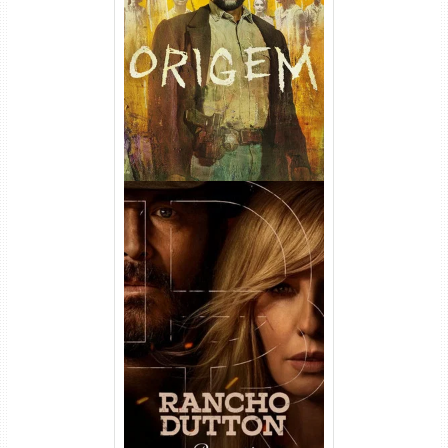
Origem 4ª Temporada Torrent
(2026) WEB-DL 1080p/4K
Dual Áudio
Rancho Dutton 1ª
Temporada Torrent (2026)
WEB-DL 1080p Dual Áudio