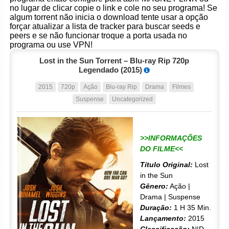
no lugar de clicar copie o link e cole no seu programa! Se
algum torrent não inicia o download tente usar a opção
forçar atualizar a lista de tracker para buscar seeds e
peers e se não funcionar troque a porta usada no
programa ou use VPN!
Lost in the Sun Torrent – Blu-ray Rip 720p
Legendado (2015)
2015
720p
Ação
Blu-ray Rip
Drama
Filmes
Suspense
Uncategorized
>>INFORMAÇÕES
DO FILME<<
Título Original:
Lost
in the Sun
Gênero:
Ação |
Drama | Suspense
Duração:
1 H 35 Min.
Lançamento:
2015