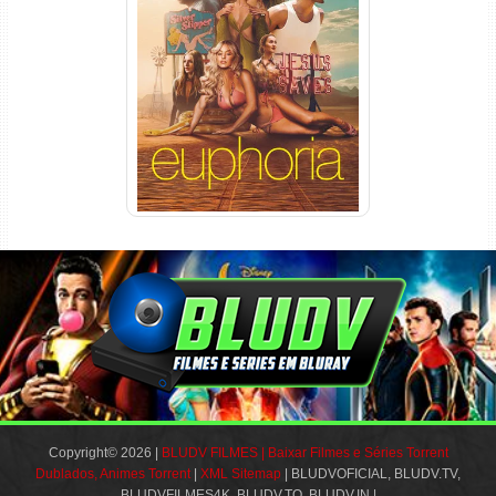
Euphoria 3ª Temporada
Torrent (2026) WEB-DL 1080p
Dual Áudio
Copyright© 2026 |
BLUDV FILMES | Baixar Filmes e Séries Torrent
Dublados, Animes Torrent
|
XML Sitemap
| BLUDVOFICIAL, BLUDV.TV,
BLUDVFILMES4K, BLUDV.TO, BLUDV.IN |