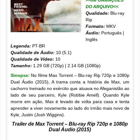
>>INFORMAÇÕES
DO ARQUIVO<<
Qualidade:
Blu-ray
Rip
Formato:
MKV
Áudio:
Português |
Inglês
Legenda:
PT-BR
Qualidade de Áudio:
10 (5.1)
Qualidade de Vídeo:
10
Tamanho:
1.29 GB (720p) | 2.14 GB (1080p)
Sinopse:
No filme Max Torrent – Blu-ray Rip 720p e 1080p
Dual Áudio (2015), A trama conta a história de Max, um
cachorro treinado no exército que atuava no Afeganistão ao
lado de seu parceiro, Kyle (Robbie Amell). Quando Kyle
morre em ação, Max é levado de volta para casa e tenta
aprender a viver novamente ao lado do irmão mais novo de
Kyle, Justin (Josh Wiggins).
Trailer de Max Torrent – Blu-ray Rip 720p e 1080p
Dual Áudio (2015)