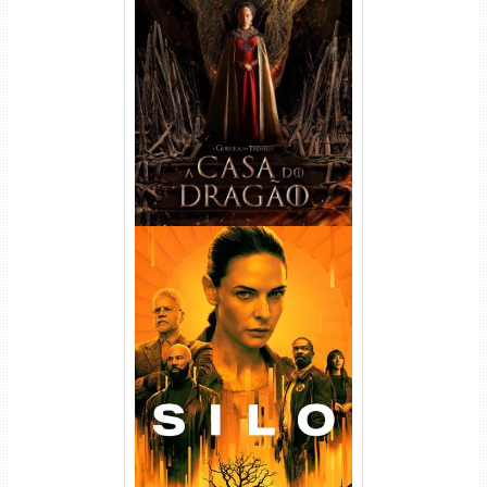
A Casa do Dragão 1ª
Temporada Torrent (2022)
WEB-DL 720p/1080p Dual
Áudio
Silo 1ª Temporada Torrent
(2023) WEB-DL
720p/1080p/4K Dual Áudio