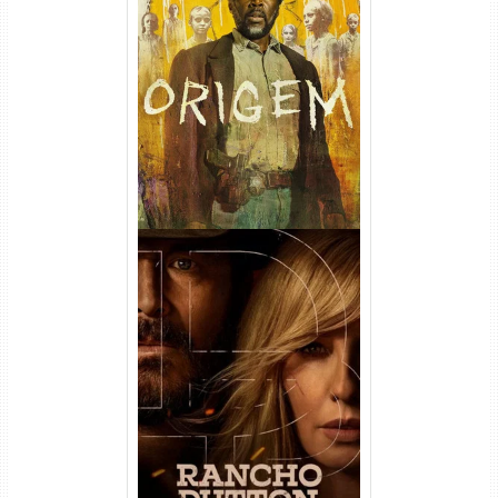
Origem 4ª Temporada Torrent
(2026) WEB-DL 1080p/4K
Dual Áudio
Rancho Dutton 1ª
Temporada Torrent (2026)
WEB-DL 1080p Dual Áudio