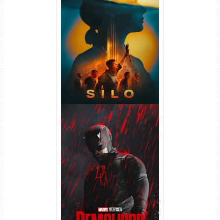
Silo 2ª Temporada (2024)
WEB-DL 1080p Dual Áudio
Demolidor: Renascido 2ª
Temporada (2026) WEB-DL
1080p Dual Áudio