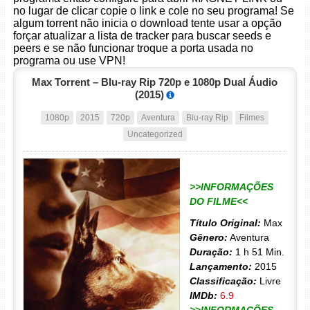
no lugar de clicar copie o link e cole no seu programa! Se
algum torrent não inicia o download tente usar a opção
forçar atualizar a lista de tracker para buscar seeds e
peers e se não funcionar troque a porta usada no
programa ou use VPN!
Max Torrent – Blu-ray Rip 720p e 1080p Dual Áudio
(2015)
1080p
2015
720p
Aventura
Blu-ray Rip
Filmes
Uncategorized
>>INFORMAÇÕES
DO FILME<<
Título Original:
Max
Gênero:
Aventura
Duração:
1 h 51 Min.
Lançamento:
2015
Classificação:
Livre
IMDb:
6.9