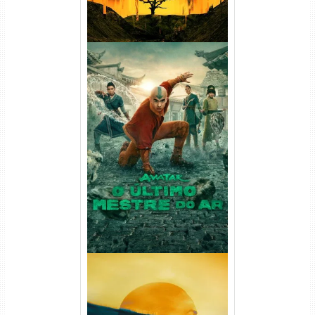
Avatar: O Último Mestre do
Ar 2ª Temporada Torrent
(2026) WEB-DL 1080p Dual
Áudio