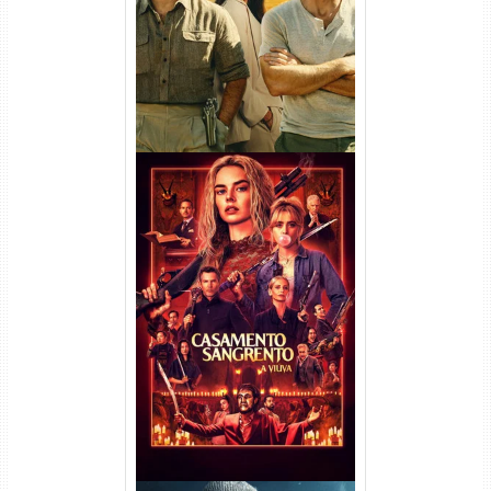
Dual Áudio
Casamento Sangrento: A
Viúva Torrent (2026) WEB-DL
720p/1080p/4K Dual Áudio