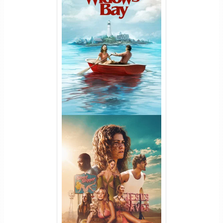
O Segredo de Widow’s Bay
1ª Temporada Torrent (2026)
WEB-DL 1080p Dual Áudio
Euphoria 3ª Temporada
Torrent (2026) WEB-DL 1080p
Dual Áudio