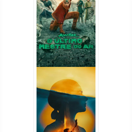
Avatar: O Último Mestre do
Ar 2ª Temporada Torrent
(2026) WEB-DL 1080p Dual
Áudio
Silo 2ª Temporada (2024)
WEB-DL 1080p Dual Áudio