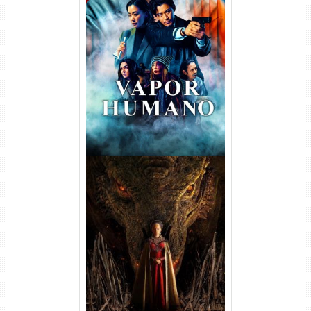
Vapor Humano 1ª Temporada
Torrent (2026) WEB-DL 1080p
Dual Áudio
A Casa do Dragão 1ª
Temporada Torrent (2022)
WEB-DL 720p/1080p Dual
Áudio