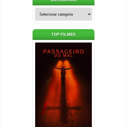
Categorias
TOP FILMES
Passageiro do Mal Torrent
(2026) WEB-DL 1080p Dual
Áudio