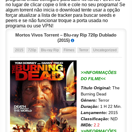
no lugar de clicar copie o link e cole no seu programa! Se
algum torrent não inicia o download tente usar a opção
forçar atualizar a lista de tracker para buscar seeds e
peers e se não funcionar troque a porta usada no
programa ou use VPN!
Mortos Vivos Torrent – Blu-ray Rip 720p Dublado
(2015)
2015
720p
Blu-ray Rip
Filmes
Terror
Uncategorized
>>INFORMAÇÕES
DO FILME<<
Título Original:
The
Burning Dead
Gênero:
Terror
Duração:
1 H 22 Min.
Lançamento:
2015
Classificação:
N|D
IMDb:
2.2
>>INFORMAÇÕES