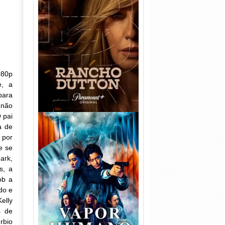
Rancho Dutton 1ª
Temporada Torrent (2026)
WEB-DL 1080p Dual Áudio
080p
e, a
para
 não
 pai
a de
 por
e se
ark,
s, a
ob a
Vapor Humano 1ª Temporada
Torrent (2026) WEB-DL 1080p
do e
Dual Áudio
elly
s de
rbio