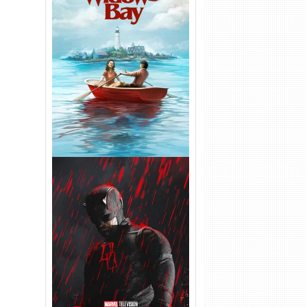
O Segredo de Widow’s Bay
1ª Temporada Torrent (2026)
WEB-DL 1080p Dual Áudio
Demolidor: Renascido 2ª
Temporada (2026) WEB-DL
1080p Dual Áudio