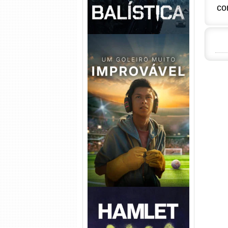
co
Um Goleiro Muito Improvável
Torrent (2026) WEB-DL 1080p
Dual Áudio