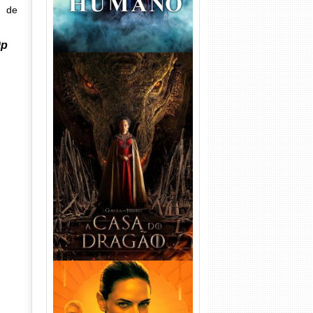
a de
0p
A Casa do Dragão 1ª
Temporada Torrent (2022)
WEB-DL 720p/1080p Dual
Áudio