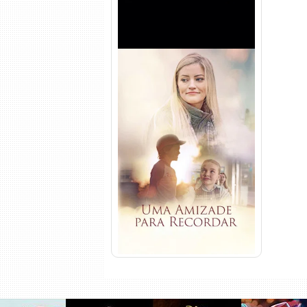
Uma Amizade para Recordar
Torrent (2025) WEB-DL 1080p
Dual Áudio