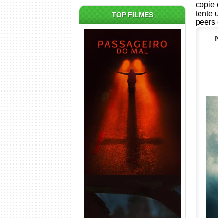
copie 
tente 
TOP FILMES
peers 
Passageiro do Mal Torrent
(2026) WEB-DL 1080p Dual
Áudio