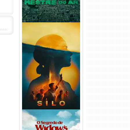
Silo 2ª Temporada (2024)
WEB-DL 1080p Dual Áudio