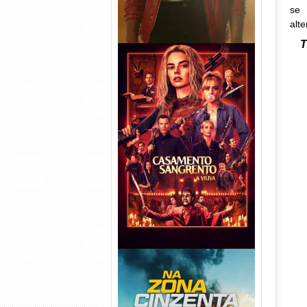
se 
alte
T
Casamento Sangrento: A
Viúva Torrent (2026) WEB-DL
720p/1080p/4K Dual Áudio