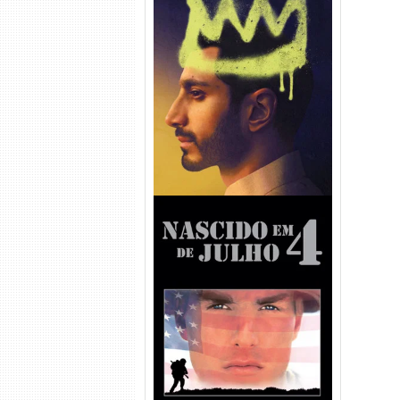
Hamlet Torrent (2026) WEB-
DL 1080p Dual Áudio
Nascido em 4 de Julho
Torrent (1989) WEB-DL 1080p
Dual Áudio