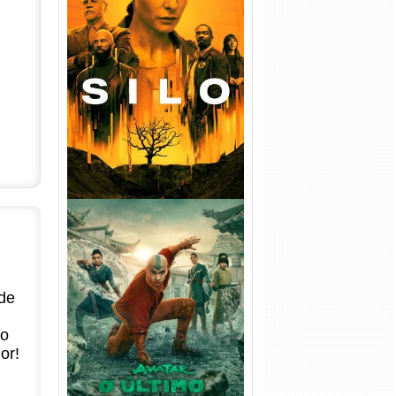
Silo 1ª Temporada Torrent
(2023) WEB-DL
720p/1080p/4K Dual Áudio
de
Avatar: O Último Mestre do
Ar 2ª Temporada Torrent
no
(2026) WEB-DL 1080p Dual
or!
Áudio