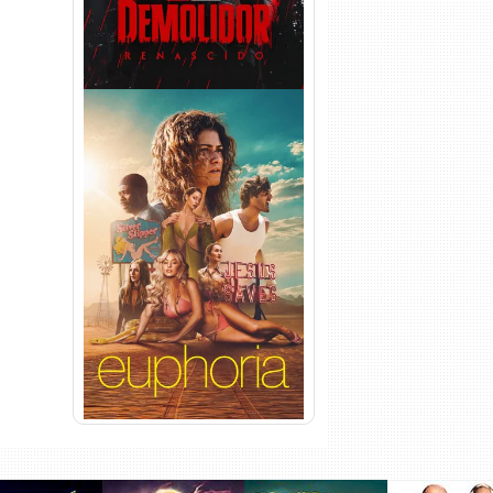
Euphoria 3ª Temporada
Torrent (2026) WEB-DL 1080p
Dual Áudio