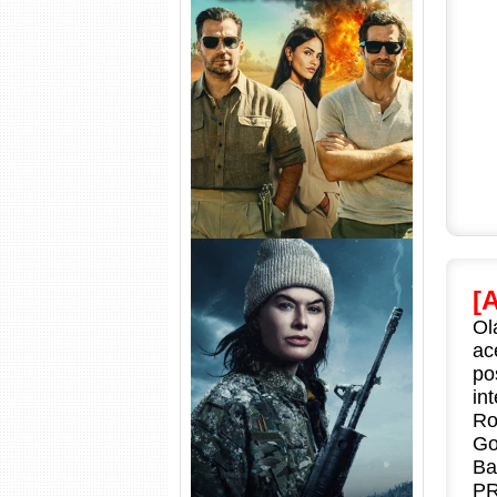
Na Zona Cinzenta Torrent
(2026) WEB-DL 1080p/4K
Dual Áudio
[
Ol
ac
po
in
Balística Torrent (2025) WEB-
DL 1080p Dual Áudio
Ro
Go
Ba
PR