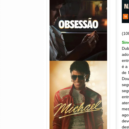
Obsessão Torrent (2026)
WEB-DL 1080p/4K Dual
Áudio
(10
Si
Dub
ado
ent
é a
de 
Dou
seg
seg
ent
Michael Torrent (2026) WEB-
ate
DL 1080p/4K Dual Áudio
mes
ago
dev
des