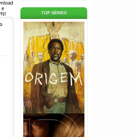
ownload
s e
TOP SÉRIES
PN!
o
Origem 4ª Temporada Torrent
(2026) WEB-DL 1080p/4K
Dual Áudio