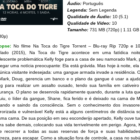
Áudio:
Português
Legenda:
Sem Legenda
Qualidade de Áudio:
10 (5.1)
Qualidade de Vídeo:
10
Tamanho:
731 MB (720p) | 1.11 GB
80p)
nopse:
No filme Na Toca do Tigre Torrent – Blu-ray Rip 720p e 1
lado (2015), Na Toca do Tigre acontece em uma fatídica noit
lescente problemática Kelly foge para a casa de seu namorado Mark, 
regar uma notícia preocupante: Ela está grávida. Mas hoje à noite, ela
 única visitante indesejada: uma gangue armada invade a residência. O
Mark, Doug, gerencia um banco e o plano da gangue é usar a ajud
g para realizar um assalto ousado, tendo sua família em cativeiro
urança. O plano se desenrola rapidamente quando, durante a luta qu
uiu, o líder da gangue, Shane, fica ferido e é deixado na cama de M
rando e saindo da consciência. Sem o conhecimento dos invasore
rrorizada e vulnerável Kelly está a alguns centímetros de distância s
ma cama. De sua posição em seu esconderijo apertado, Kelly ouve tu
ra sabe demais, colocando sua vida terrivelmente em perigo. Agora, K
e recorrer a todas as suas reservas de força e suas habilidade
treza, para escapar. Como a situação fora de controle, a casa no subú