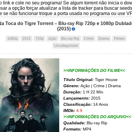
o link e cole no seu programa! Se algum torrent não inicia o d
usar a opção forçar atualizar a lista de tracker para buscar seed
e se não funcionar troque a porta usada no programa ou use V
Na Toca do Tigre Torrent – Blu-ray Rip 720p e 1080p Dublad
(2015)
1080p
2015
720p
Ação
Blu-ray Rip
Crime
Drama
Filmes
Uncategorized
>>INFORMAÇÕES DO FILME<<
Título Original:
Tiger House
Gênero:
Ação | Crime | Drama
Duração:
1 H 22 Min.
Lançamento:
2015
Classificação:
14 Anos
IMDb:
4.9
>>INFORMAÇÕES DO ARQUIVO<<
Qualidade:
Blu-ray Rip
Formato:
MP4