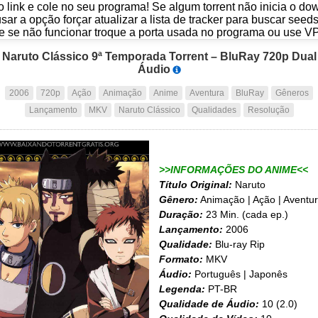
o link e cole no seu programa! Se algum torrent não inicia o d
usar a opção forçar atualizar a lista de tracker para buscar seed
e se não funcionar troque a porta usada no programa ou use V
Naruto Clássico 9ª Temporada Torrent – BluRay 720p Dual
Áudio
2006
720p
Ação
Animação
Anime
Aventura
BluRay
Gêneros
Lançamento
MKV
Naruto Clássico
Qualidades
Resolução
>>INFORMAÇÕES DO ANIME<<
Título Original:
Naruto
Gênero:
Animação | Ação | Aventu
Duração:
23 Min. (cada ep.)
Lançamento:
2006
Qualidade:
Blu-ray Rip
Formato:
MKV
Áudio:
Português | Japonês
Legenda:
PT-BR
Qualidade de Áudio:
10 (2.0)