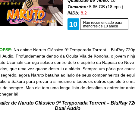
Qualidade de Vídeo:
10
Tamanho:
5.66 GB (18 eps.)
IMDb:
8.2
10
Não recomendado para
menores de 10 anos!
NOPSE:
No anime Naruto Clássico 9ª Temporada Torrent – BluRay 720
l Áudio, Profundamente dentro da Oculta Vila de Konoha, o jovem ninj
uto Uzumaki carrega selado dentro dele o espírito da Raposa de Nove
das, que uma vez quase destruiu a aldeia. Sempre um pária por caus
 segredo, agora Naruto batalha ao lado de seus companheiros de equ
uke e Sakura para provar a si mesmo e todos os outros que ele é o ma
ja de sempre. Mas ele tem uma longa lista de desafios a enfrentar ante
chegar lá!
railer de Naruto Clássico 9ª Temporada Torrent – BluRay 72
Dual Áudio