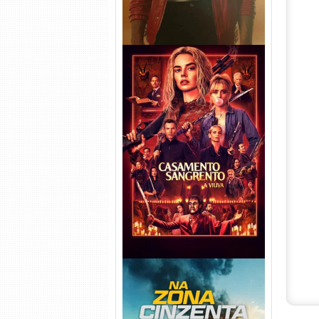
Casamento Sangrento: A
Viúva Torrent (2026) WEB-DL
720p/1080p/4K Dual Áudio