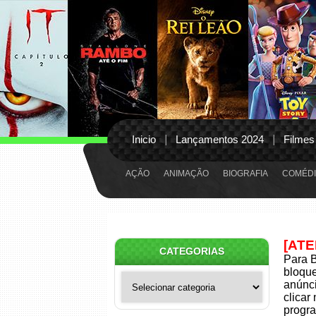
Inicio
Lançamentos 2024
Filmes
AÇÃO
ANIMAÇÃO
BIOGRAFIA
COMÉDI
[AT
CATEGORIAS
Para B
bloqu
Categorias
anúnci
clicar
progra