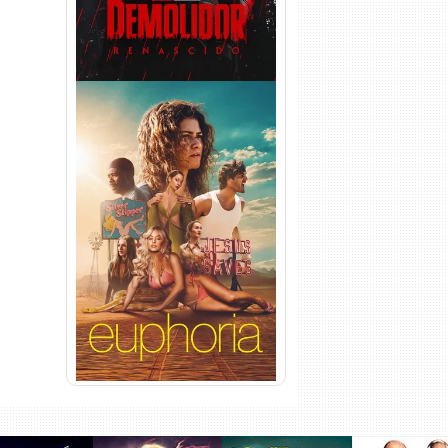
Euphoria 3ª Temporada
Torrent (2026) WEB-DL 1080p
Dual Áudio