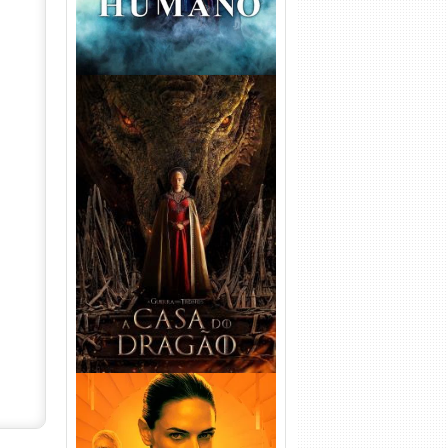
A Casa do Dragão 1ª
Temporada Torrent (2022)
WEB-DL 720p/1080p Dual
Áudio