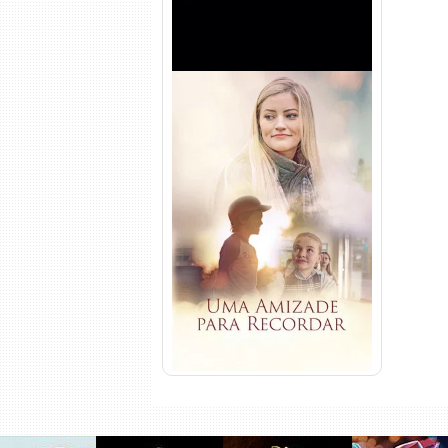
Uma Amizade para Recordar
Torrent (2025) WEB-DL 1080p
Dual Áudio