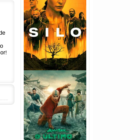
Silo 1ª Temporada Torrent
(2023) WEB-DL
720p/1080p/4K Dual Áudio
de
no
or!
Avatar: O Último Mestre do
Ar 2ª Temporada Torrent
(2026) WEB-DL 1080p Dual
Áudio