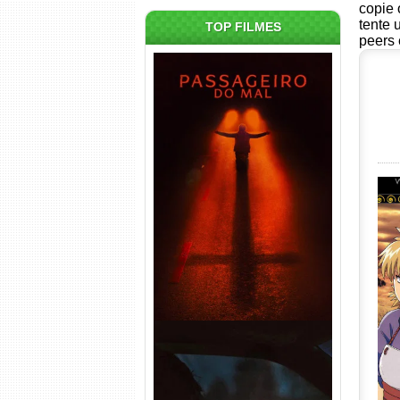
copie 
tente 
TOP FILMES
peers 
Passageiro do Mal Torrent
(2026) WEB-DL 1080p Dual
Áudio