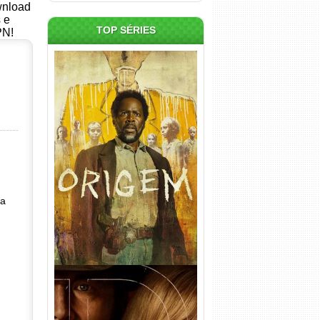
ownload
s e
TOP SÉRIES
PN!
Origem 4ª Temporada Torrent
(2026) WEB-DL 1080p/4K
Dual Áudio
ra