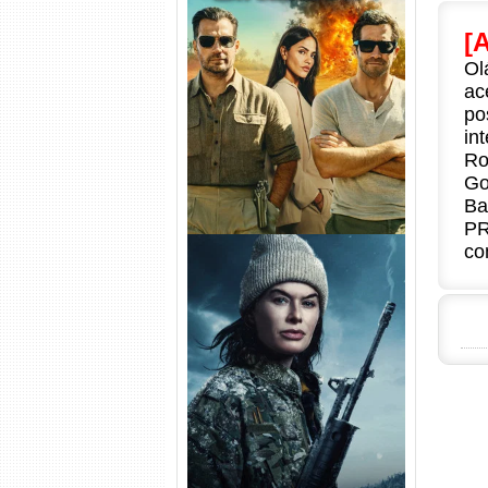
[
Na Zona Cinzenta Torrent
Ol
(2026) WEB-DL 1080p/4K
Dual Áudio
ac
po
in
Ro
Go
Ba
PR
co
Balística Torrent (2025) WEB-
DL 1080p Dual Áudio