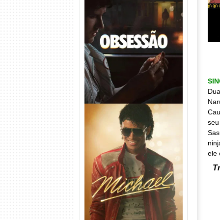
Obsessão Torrent (2026)
WEB-DL 1080p/4K Dual
Áudio
SI
Dua
Nar
Cau
seu
Sas
nin
ele 
T
Michael Torrent (2026) WEB-
DL 1080p/4K Dual Áudio