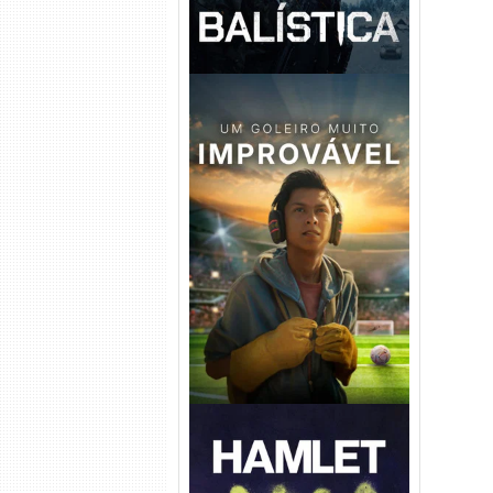
Um Goleiro Muito Improvável
Torrent (2026) WEB-DL 1080p
Dual Áudio