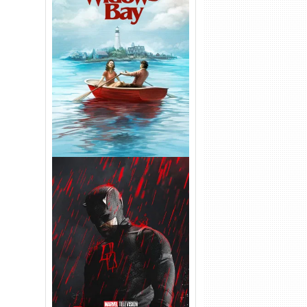
O Segredo de Widow’s Bay
1ª Temporada Torrent (2026)
WEB-DL 1080p Dual Áudio
Demolidor: Renascido 2ª
Temporada (2026) WEB-DL
1080p Dual Áudio