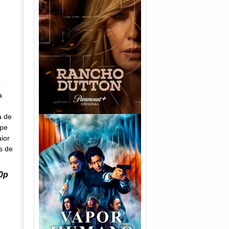
Rancho Dutton 1ª
Temporada Torrent (2026)
WEB-DL 1080p Dual Áudio
p
a
a de
ipe
ior
s de
0p
Vapor Humano 1ª Temporada
Torrent (2026) WEB-DL 1080p
Dual Áudio