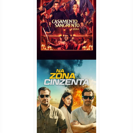
Casamento Sangrento: A
Viúva Torrent (2026) WEB-DL
720p/1080p/4K Dual Áudio
Na Zona Cinzenta Torrent
(2026) WEB-DL 1080p/4K
Dual Áudio