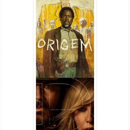
Origem 4ª Temporada Torrent
(2026) WEB-DL 1080p/4K
Dual Áudio
Rancho Dutton 1ª
Temporada Torrent (2026)
WEB-DL 1080p Dual Áudio