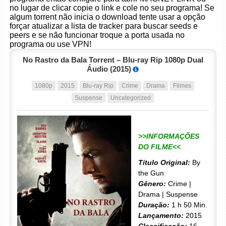
no lugar de clicar copie o link e cole no seu programa! Se
algum torrent não inicia o download tente usar a opção
forçar atualizar a lista de tracker para buscar seeds e
peers e se não funcionar troque a porta usada no
programa ou use VPN!
No Rastro da Bala Torrent – Blu-ray Rip 1080p Dual
Áudio (2015)
1080p
2015
Blu-ray Rip
Crime
Drama
Filmes
Suspense
Uncategorized
>>INFORMAÇÕES
DO FILME<<
Título Original:
By
the Gun
Gênero:
Crime |
Drama | Suspense
Duração:
1 h 50 Min.
Lançamento:
2015