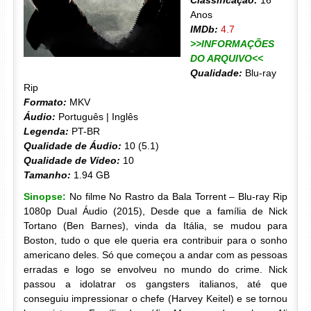
Classificação:
16
Anos
IMDb:
4.7
>>INFORMAÇÕES
DO ARQUIVO<<
Qualidade:
Blu-ray
Rip
Formato:
MKV
Áudio:
Português | Inglês
Legenda:
PT-BR
Qualidade de Áudio:
10 (5.1)
Qualidade de Vídeo:
10
Tamanho:
1.94 GB
Sinopse:
No filme No Rastro da Bala Torrent – Blu-ray Rip
1080p Dual Áudio (2015), Desde que a família de Nick
Tortano (Ben Barnes), vinda da Itália, se mudou para
Boston, tudo o que ele queria era contribuir para o sonho
americano deles. Só que começou a andar com as pessoas
erradas e logo se envolveu no mundo do crime. Nick
passou a idolatrar os gangsters italianos, até que
conseguiu impressionar o chefe (Harvey Keitel) e se tornou