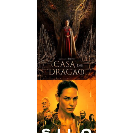
A Casa do Dragão 1ª
Temporada Torrent (2022)
WEB-DL 720p/1080p Dual
Áudio
Silo 1ª Temporada Torrent
(2023) WEB-DL
720p/1080p/4K Dual Áudio