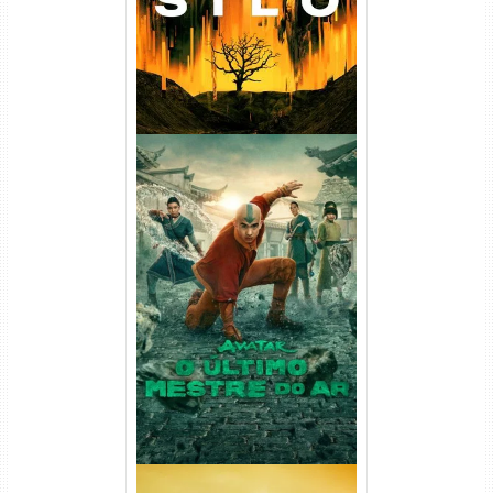
Avatar: O Último Mestre do
Ar 2ª Temporada Torrent
(2026) WEB-DL 1080p Dual
Áudio