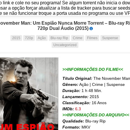
o link e cole no seu programa! Se algum torrent não inicia o d
usar a opção forçar atualizar a lista de tracker para buscar seed
e se não funcionar troque a porta usada no programa ou use V
ovember Man: Um Espião Nunca Morre Torrent – Blu-ray R
720p Dual Áudio (2015)
2015
720p
Ação
Blu-ray Rip
Crime
Filmes
Suspense
Uncategorized
>>INFORMAÇÕES DO FILME<<
Título Original:
The November Ma
Gênero:
Ação | Crime | Suspense
Duração:
1 h 48 Min.
Lançamento:
2015
Classificação:
16 Anos
IMDb:
6.3
>>INFORMAÇÕES DO ARQUIVO<<
Qualidade:
Blu-ray Rip
Formato:
MKV