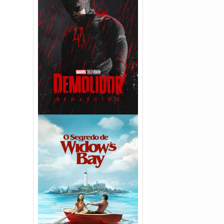
Demolidor: Renascido 2ª
Temporada (2026) WEB-DL
1080p Dual Áudio
O Segredo de Widow’s Bay
1ª Temporada Torrent (2026)
WEB-DL 1080p Dual Áudio