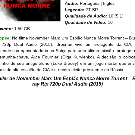
Áudio:
Português | Inglês
Legenda:
PT-BR
Qualidade de Áudio:
10 (5.1)
Qualidade de Vídeo:
10
manho:
1.50 GB
opse:
No filme November Man: Um Espião Nunca Morre Torrent – Blu
 720p Dual Áudio (2015), Brosnan vive um ex-agente da CIA,
pende sua aposentadoria na Suíça para uma última missão: proteger
temunha-chave, Alice Fournier (Olga Kurylenko). A decisão o coloc
inho de seu antigo aluno (Luke Bracey) em um jogo mortal que env
ciais do alto escalão da CIA e o recém-eleito presidente da Rússia.
ailer de November Man: Um Espião Nunca Morre Torrent – B
ray Rip 720p Dual Áudio (2015)