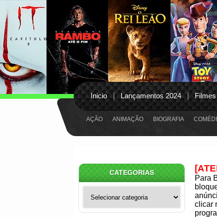
Inicio
Lançamentos 2024
Filmes
AÇÃO
ANIMAÇÃO
BIOGRAFIA
COMÉDI
[AT
CATEGORIAS
Para B
bloqu
Categorias
anúnci
clicar
progra