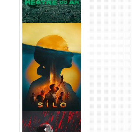
Silo 2ª Temporada (2024)
WEB-DL 1080p Dual Áudio