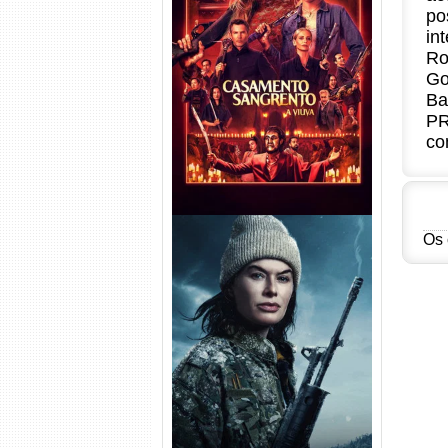
po
in
Casamento Sangrento: A
Ro
Viúva Torrent (2026) WEB-DL
Go
720p/1080p/4K Dual Áudio
Ba
PR
co
Os 
Balística Torrent (2025) WEB-
DL 1080p Dual Áudio