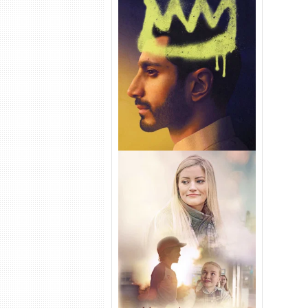
Hamlet Torrent (2026) WEB-
DL 1080p Dual Áudio
Uma Amizade para Recordar
Torrent (2025) WEB-DL 1080p
Dual Áudio