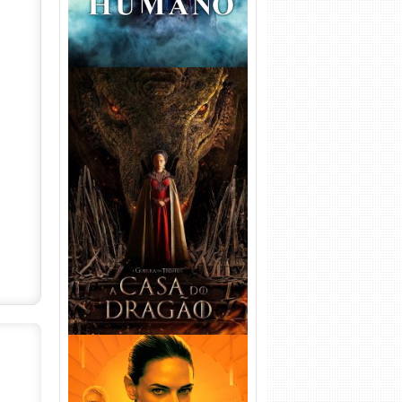
A Casa do Dragão 1ª
Temporada Torrent (2022)
WEB-DL 720p/1080p Dual
Áudio