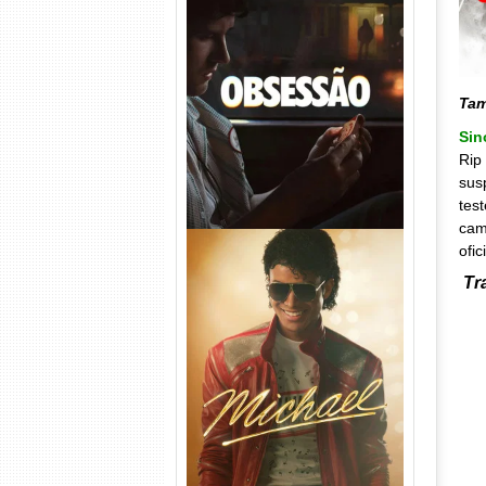
Obsessão Torrent (2026)
WEB-DL 1080p/4K Dual
Áudio
Ta
Sin
Rip
sus
tes
cam
ofi
Tr
Michael Torrent (2026) WEB-
DL 1080p/4K Dual Áudio