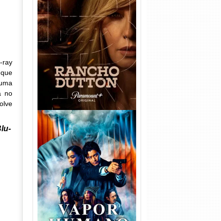
Rancho Dutton 1ª
Temporada Torrent (2026)
WEB-DL 1080p Dual Áudio
-ray
 que
 uma
a no
olve
lu-
Vapor Humano 1ª Temporada
Torrent (2026) WEB-DL 1080p
Dual Áudio