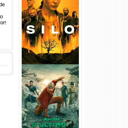
de
no
Silo 1ª Temporada Torrent
(2023) WEB-DL
or!
720p/1080p/4K Dual Áudio
Avatar: O Último Mestre do
Ar 2ª Temporada Torrent
(2026) WEB-DL 1080p Dual
Áudio