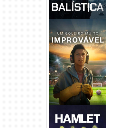
Um Goleiro Muito Improvável
Torrent (2026) WEB-DL 1080p
Dual Áudio