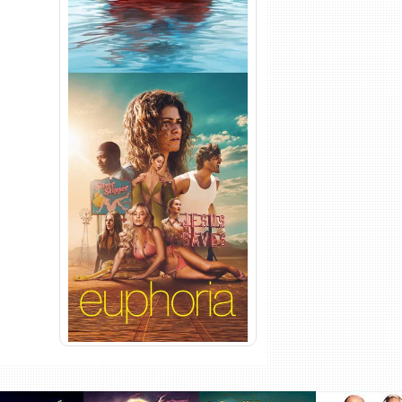
Euphoria 3ª Temporada
Torrent (2026) WEB-DL 1080p
Dual Áudio