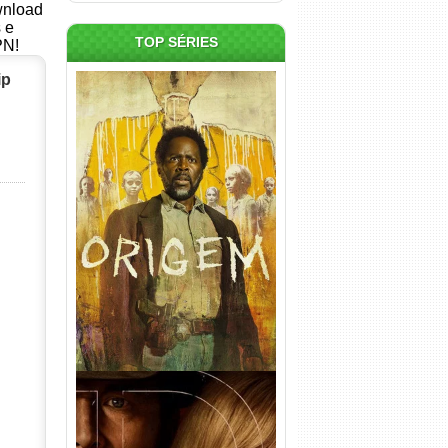
ownload
s e
TOP SÉRIES
PN!
ip
Origem 4ª Temporada Torrent
(2026) WEB-DL 1080p/4K
Dual Áudio
n