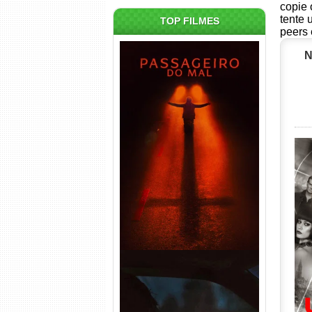
copie 
tente 
TOP FILMES
peers 
N
Passageiro do Mal Torrent
(2026) WEB-DL 1080p Dual
Áudio