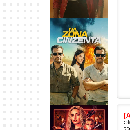
Na Zona Cinzenta Torrent
(2026) WEB-DL 1080p/4K
Dual Áudio
[
Ol
ac