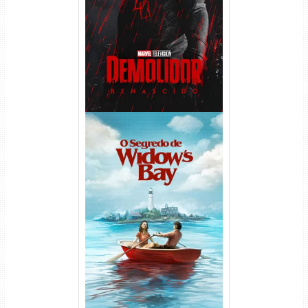
Temporada (2026) WEB-DL
1080p Dual Áudio
O Segredo de Widow’s Bay
1ª Temporada Torrent (2026)
WEB-DL 1080p Dual Áudio