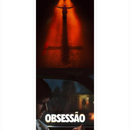
Passageiro do Mal Torrent
(2026) WEB-DL 1080p Dual
Áudio
Obsessão Torrent (2026)
WEB-DL 1080p/4K Dual
Áudio