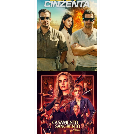
Na Zona Cinzenta Torrent
(2026) WEB-DL 1080p/4K
Dual Áudio
Casamento Sangrento: A
Viúva Torrent (2026) WEB-DL
720p/1080p/4K Dual Áudio