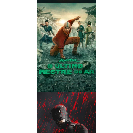
Avatar: O Último Mestre do
Ar 2ª Temporada Torrent
(2026) WEB-DL 1080p Dual
Áudio
Demolidor: Renascido 2ª