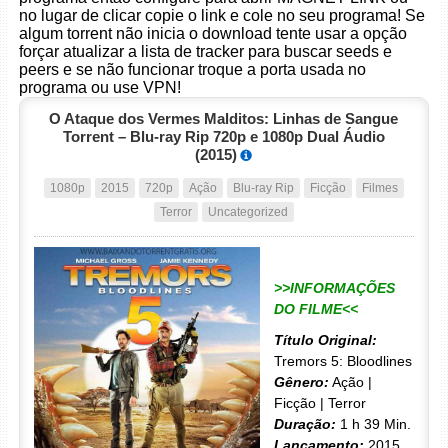
no lugar de clicar copie o link e cole no seu programa! Se
algum torrent não inicia o download tente usar a opção
forçar atualizar a lista de tracker para buscar seeds e
peers e se não funcionar troque a porta usada no
programa ou use VPN!
O Ataque dos Vermes Malditos: Linhas de Sangue
Torrent – Blu-ray Rip 720p e 1080p Dual Áudio
(2015)
1080p
2015
720p
Ação
Blu-ray Rip
Ficção
Filmes
Terror
Uncategorized
>>INFORMAÇÕES
DO FILME<<
Título Original:
Tremors 5: Bloodlines
Gênero:
Ação |
Ficção | Terror
Duração:
1 h 39 Min.
Lançamento:
2015