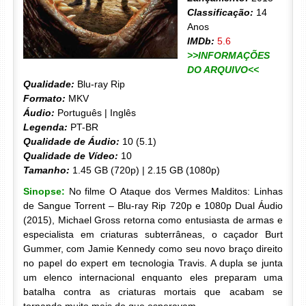
Classificação:
14
Anos
IMDb:
5.6
>>INFORMAÇÕES
DO ARQUIVO<<
Qualidade:
Blu-ray Rip
Formato:
MKV
Áudio:
Português | Inglês
Legenda:
PT-BR
Qualidade de Áudio:
10 (5.1)
Qualidade de Vídeo:
10
Tamanho:
1.45 GB (720p) | 2.15 GB (1080p)
Sinopse:
No filme O Ataque dos Vermes Malditos: Linhas
de Sangue Torrent – Blu-ray Rip 720p e 1080p Dual Áudio
(2015), Michael Gross retorna como entusiasta de armas e
especialista em criaturas subterrâneas, o caçador Burt
Gummer, com Jamie Kennedy como seu novo braço direito
no papel do expert em tecnologia Travis. A dupla se junta
um elenco internacional enquanto eles preparam uma
batalha contra as criaturas mortais que acabam se