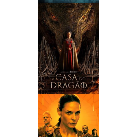
A Casa do Dragão 1ª
Temporada Torrent (2022)
WEB-DL 720p/1080p Dual
Áudio
Silo 1ª Temporada Torrent