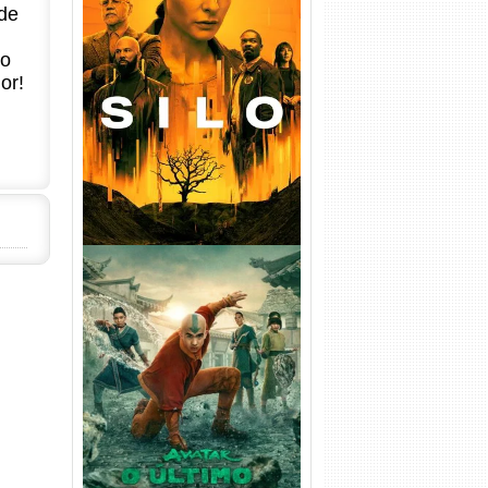
de
no
Silo 1ª Temporada Torrent
or!
(2023) WEB-DL
720p/1080p/4K Dual Áudio
Avatar: O Último Mestre do
Ar 2ª Temporada Torrent
(2026) WEB-DL 1080p Dual
Áudio