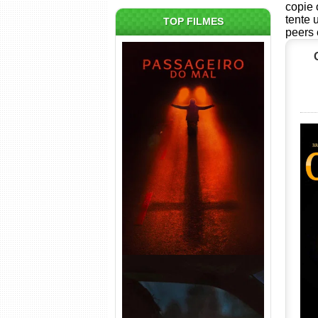
copie 
tente 
TOP FILMES
peers 
Passageiro do Mal Torrent
(2026) WEB-DL 1080p Dual
Áudio