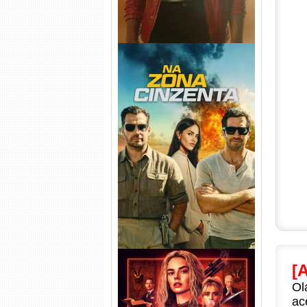
Na Zona Cinzenta Torrent
(2026) WEB-DL 1080p/4K
Dual Áudio
[
Ol
ac