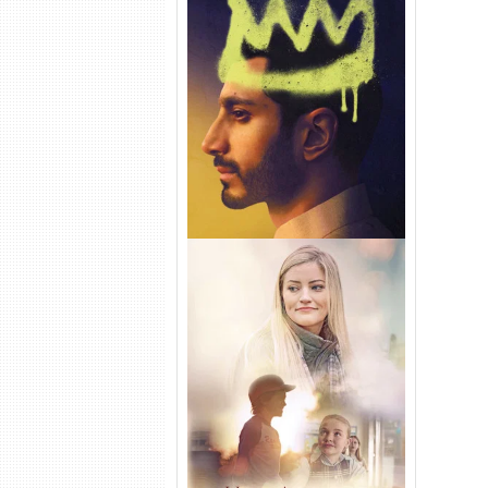
Hamlet Torrent (2026) WEB-
DL 1080p Dual Áudio
Uma Amizade para Recordar
Torrent (2025) WEB-DL 1080p
Dual Áudio