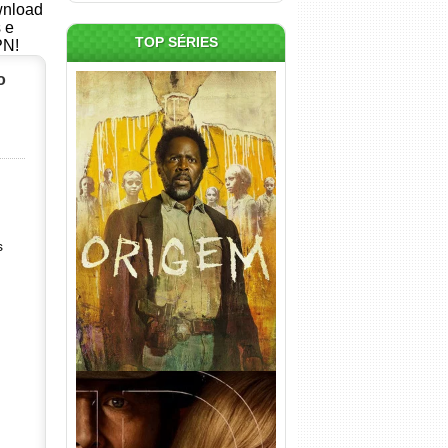
ownload
s e
TOP SÉRIES
PN!
o
Origem 4ª Temporada Torrent
(2026) WEB-DL 1080p/4K
Dual Áudio
s