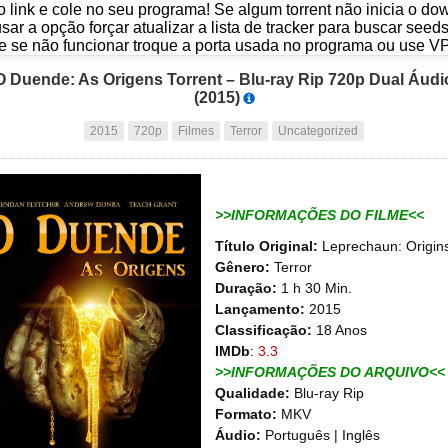
o link e cole no seu programa! Se algum torrent não inicia o d
usar a opção forçar atualizar a lista de tracker para buscar seed
e se não funcionar troque a porta usada no programa ou use V
O Duende: As Origens Torrent – Blu-ray Rip 720p Dual Áudi
(2015)
2015
720p
Filmes
Terror
Uncategorized
>>INFORMAÇÕES DO FILME<<
Título Original:
Leprechaun: Origin
Gênero:
Terror
Duração:
1 h 30 Min.
Lançamento:
2015
Classificação:
18 Anos
IMDb
:
3.3
>>INFORMAÇÕES DO ARQUIVO<<
Qualidade:
Blu-ray Rip
Formato:
MKV
Áudio:
Português | Inglês