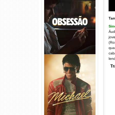
Obsessão Torrent (2026)
WEB-DL 1080p/4K Dual
Ta
Áudio
Si
Áud
jov
(Ro
qua
cab
len
Tr
Michael Torrent (2026) WEB-
DL 1080p/4K Dual Áudio