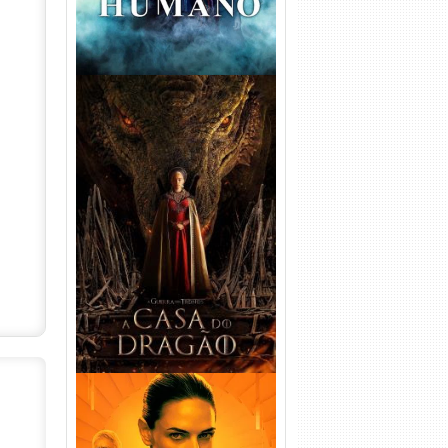
A Casa do Dragão 1ª
Temporada Torrent (2022)
WEB-DL 720p/1080p Dual
Áudio