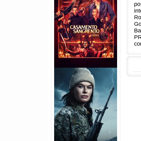
po
in
Casamento Sangrento: A
Ro
Viúva Torrent (2026) WEB-DL
Go
720p/1080p/4K Dual Áudio
Ba
PR
co
Balística Torrent (2025) WEB-
DL 1080p Dual Áudio