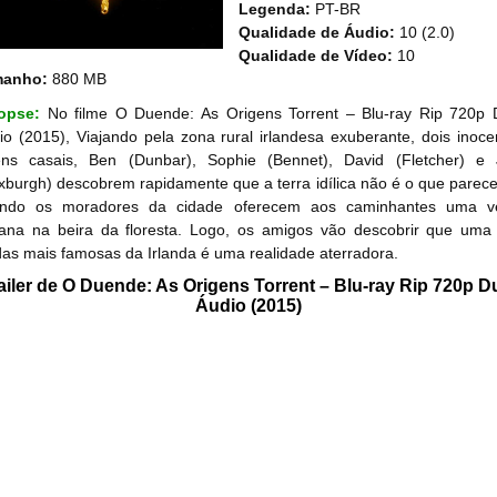
Legenda:
PT-BR
Qualidade de Áudio:
10 (2.0)
Qualidade de Vídeo:
10
manho:
880 MB
nopse:
No filme O Duende: As Origens Torrent – Blu-ray Rip 720p 
io (2015), Viajando pela zona rural irlandesa exuberante, dois inoce
ens casais, Ben (Dunbar), Sophie (Bennet), David (Fletcher) e 
xburgh) descobrem rapidamente que a terra idílica não é o que parece
ndo os moradores da cidade oferecem aos caminhantes uma v
ana na beira da floresta. Logo, os amigos vão descobrir que uma
das mais famosas da Irlanda é uma realidade aterradora.
ailer de O Duende: As Origens Torrent – Blu-ray Rip 720p D
Áudio (2015)