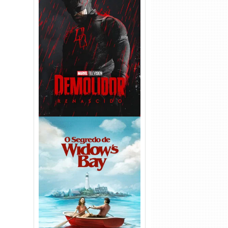
Demolidor: Renascido 2ª
Temporada (2026) WEB-DL
1080p Dual Áudio
O Segredo de Widow’s Bay
1ª Temporada Torrent (2026)
WEB-DL 1080p Dual Áudio