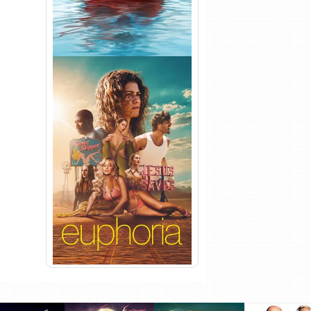
Euphoria 3ª Temporada
Torrent (2026) WEB-DL 1080p
Dual Áudio