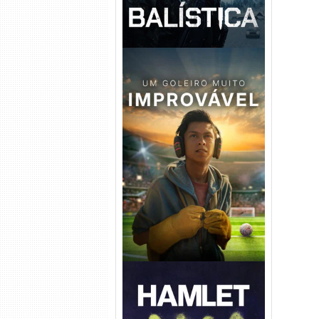
Um Goleiro Muito Improvável
Torrent (2026) WEB-DL 1080p
Dual Áudio