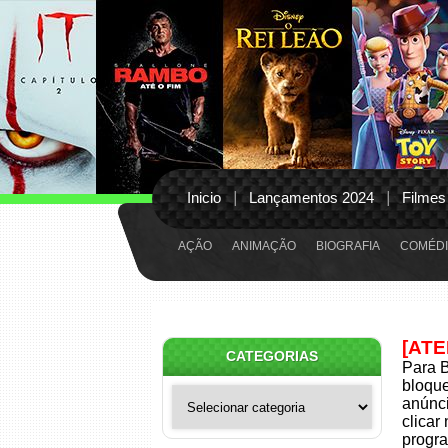
Inicio
Lançamentos 2024
Filmes
AÇÃO
ANIMAÇÃO
BIOGRAFIA
COMÉDI
[AT
CATEGORIAS
Para B
bloqu
Categorias
anúnci
clicar
progra