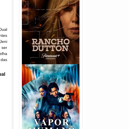
Rancho Dutton 1ª
Temporada Torrent (2026)
WEB-DL 1080p Dual Áudio
Dual
ntes
Jeni
 ser
elha
 das
ual
Vapor Humano 1ª Temporada
Torrent (2026) WEB-DL 1080p
Dual Áudio