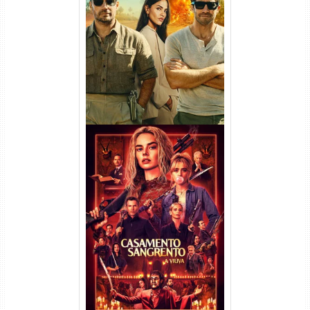
Na Zona Cinzenta Torrent
(2026) WEB-DL 1080p/4K
Dual Áudio
Casamento Sangrento: A
Viúva Torrent (2026) WEB-DL
720p/1080p/4K Dual Áudio