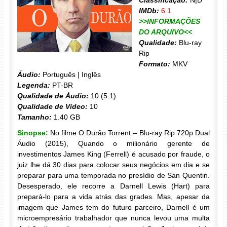
Classificação:
N|D
IMDb:
6.1
>>INFORMAÇÕES
DO ARQUIVO<<
Qualidade:
Blu-ray
Rip
Formato:
MKV
Áudio:
Português | Inglês
Legenda:
PT-BR
Qualidade de Áudio:
10 (5.1)
Qualidade de Vídeo:
10
Tamanho:
1.40 GB
Sinopse:
No filme O Durão Torrent – Blu-ray Rip 720p Dual
Áudio (2015), Quando o milionário gerente de
investimentos James King (Ferrell) é acusado por fraude, o
juiz lhe dá 30 dias para colocar seus negócios em dia e se
preparar para uma temporada no presídio de San Quentin.
Desesperado, ele recorre a Darnell Lewis (Hart) para
prepará-lo para a vida atrás das grades. Mas, apesar da
imagem que James tem do futuro parceiro, Darnell é um
microempresário trabalhador que nunca levou uma multa