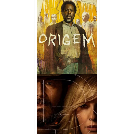
Origem 4ª Temporada Torrent
(2026) WEB-DL 1080p/4K
Dual Áudio
Rancho Dutton 1ª
Temporada Torrent (2026)
WEB-DL 1080p Dual Áudio