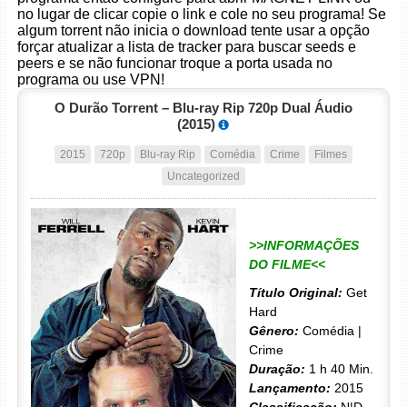
no lugar de clicar copie o link e cole no seu programa! Se
algum torrent não inicia o download tente usar a opção
forçar atualizar a lista de tracker para buscar seeds e
peers e se não funcionar troque a porta usada no
programa ou use VPN!
O Durão Torrent – Blu-ray Rip 720p Dual Áudio
(2015)
2015
720p
Blu-ray Rip
Comédia
Crime
Filmes
Uncategorized
>>INFORMAÇÕES
DO FILME<<
Título Original:
Get
Hard
Gênero:
Comédia |
Crime
Duração:
1 h 40 Min.
Lançamento:
2015