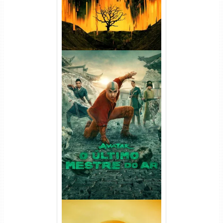
Avatar: O Último Mestre do
Ar 2ª Temporada Torrent
(2026) WEB-DL 1080p Dual
Áudio