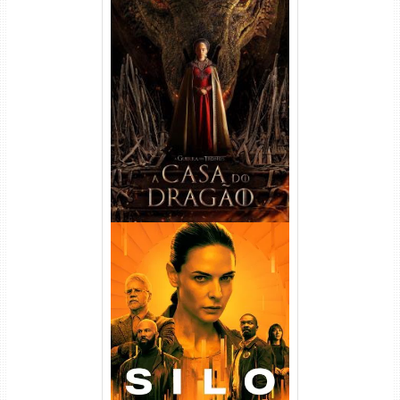
A Casa do Dragão 1ª
Temporada Torrent (2022)
WEB-DL 720p/1080p Dual
Áudio
Silo 1ª Temporada Torrent
(2023) WEB-DL
720p/1080p/4K Dual Áudio