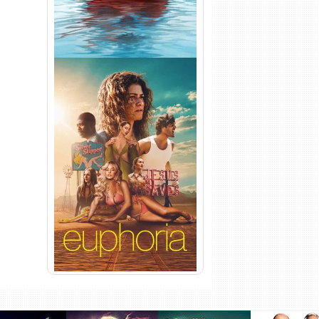
Euphoria 3ª Temporada
Torrent (2026) WEB-DL 1080p
Dual Áudio