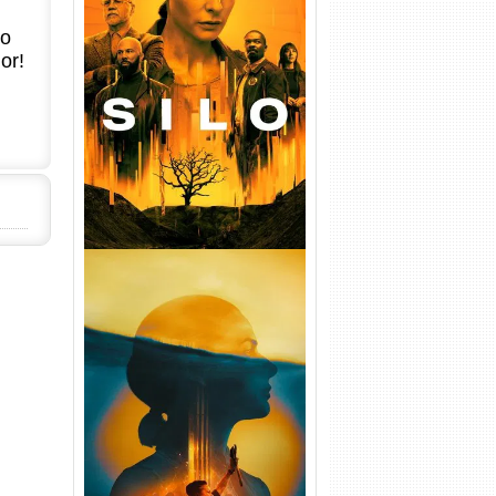
no
or!
Silo 1ª Temporada Torrent
(2023) WEB-DL
720p/1080p/4K Dual Áudio
Silo 2ª Temporada (2024)
WEB-DL 1080p Dual Áudio