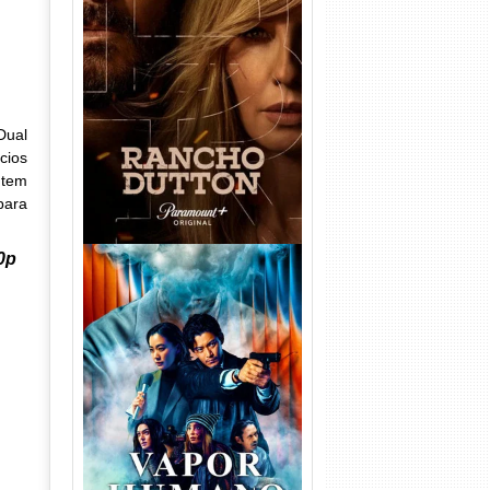
Rancho Dutton 1ª
Temporada Torrent (2026)
WEB-DL 1080p Dual Áudio
Dual
cios
 tem
para
20p
Vapor Humano 1ª Temporada
Torrent (2026) WEB-DL 1080p
Dual Áudio