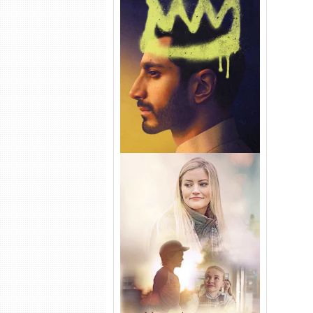
Hamlet Torrent (2026) WEB-
DL 1080p Dual Áudio
Uma Amizade para Recordar
Torrent (2025) WEB-DL 1080p
Dual Áudio