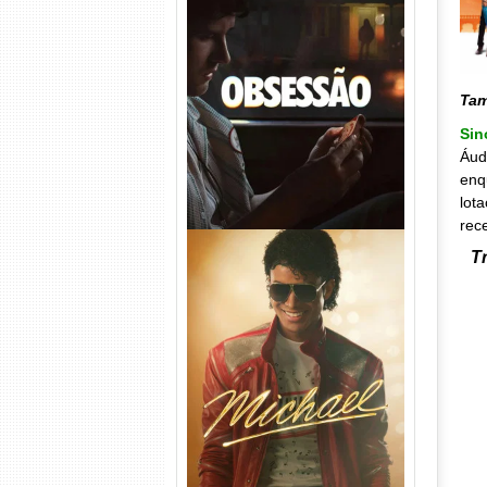
Obsessão Torrent (2026)
WEB-DL 1080p/4K Dual
Áudio
Ta
Sin
Áud
enq
lot
rec
Tr
Michael Torrent (2026) WEB-
DL 1080p/4K Dual Áudio