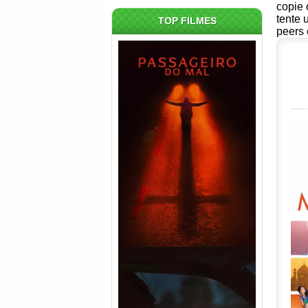
copie 
tente 
TOP FILMES
peers 
Passageiro do Mal Torrent
(2026) WEB-DL 1080p Dual
Áudio