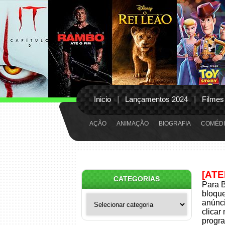
Inicio
Lançamentos 2024
Filmes
AÇÃO
ANIMAÇÃO
BIOGRAFIA
COMÉDI
[AT
CATEGORIAS
Para B
bloqu
Categorias
anúnci
clicar
progra