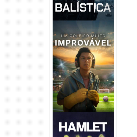
Um Goleiro Muito Improvável
Torrent (2026) WEB-DL 1080p
Dual Áudio