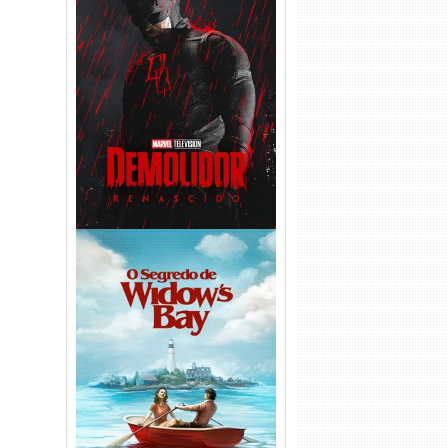
Demolidor: Renascido 2ª
Temporada (2026) WEB-DL
1080p Dual Áudio
O Segredo de Widow’s Bay
1ª Temporada Torrent (2026)
WEB-DL 1080p Dual Áudio