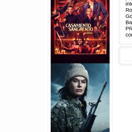
in
Ro
Casamento Sangrento: A
Go
Viúva Torrent (2026) WEB-DL
Ba
720p/1080p/4K Dual Áudio
PR
co
Balística Torrent (2025) WEB-
DL 1080p Dual Áudio