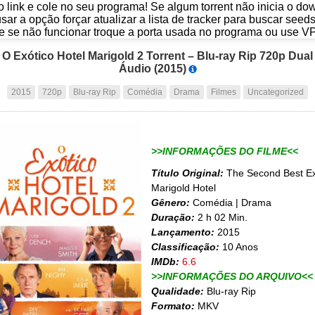
o link e cole no seu programa! Se algum torrent não inicia o d
usar a opção forçar atualizar a lista de tracker para buscar seed
e se não funcionar troque a porta usada no programa ou use V
O Exótico Hotel Marigold 2 Torrent – Blu-ray Rip 720p Dual
Áudio (2015)
2015
720p
Blu-ray Rip
Comédia
Drama
Filmes
Uncategorized
>>INFORMAÇÕES DO FILME<<
Título Original:
The Second Best Ex
Marigold Hotel
Gênero:
Comédia | Drama
Duração:
2 h 02 Min.
Lançamento:
2015
Classificação:
10 Anos
IMDb:
6.6
>>INFORMAÇÕES DO ARQUIVO<<
Qualidade:
Blu-ray Rip
Formato:
MKV