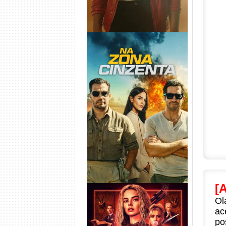
Na Zona Cinzenta Torrent
(2026) WEB-DL 1080p/4K
Dual Áudio
[
Ol
ac
po