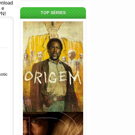
ownload
s e
TOP SÉRIES
PN!
Origem 4ª Temporada Torrent
(2026) WEB-DL 1080p/4K
Dual Áudio
otic