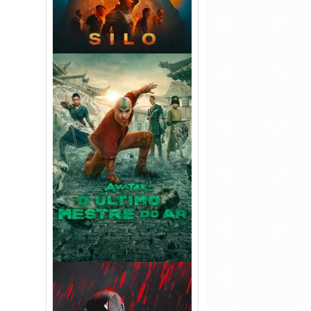
Avatar: O Último Mestre do
Ar 2ª Temporada Torrent
(2026) WEB-DL 1080p Dual
Áudio