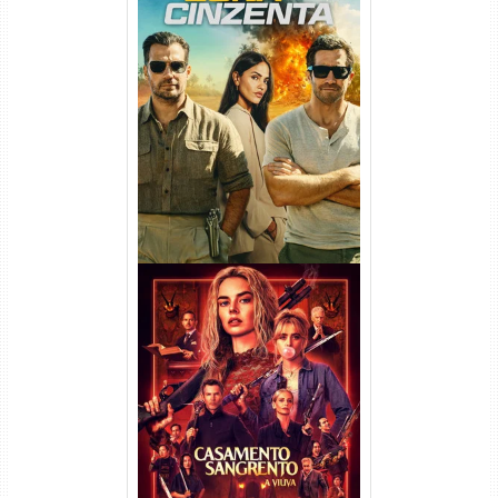
Na Zona Cinzenta Torrent
(2026) WEB-DL 1080p/4K
Dual Áudio
Casamento Sangrento: A
Viúva Torrent (2026) WEB-DL
720p/1080p/4K Dual Áudio