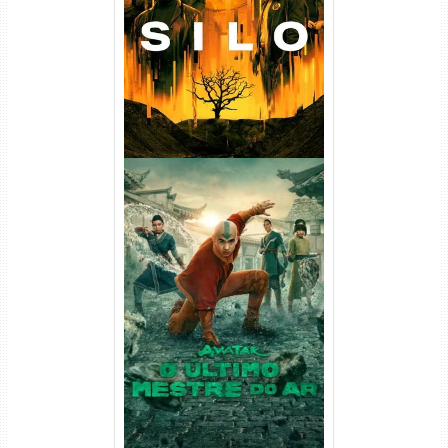
(2023) WEB-DL
720p/1080p/4K Dual Áudio
Avatar: O Último Mestre do
Ar 2ª Temporada Torrent
(2026) WEB-DL 1080p Dual
Áudio