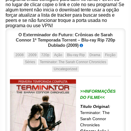
no lugar de clicar copie o link e cole no seu programa! Se
algum torrent não inicia o download tente usar a opção
forçar atualizar a lista de tracker para buscar seeds e
peers e se não funcionar troque a porta usada no
programa ou use VPN!
O Exterminador do Futuro: Crônicas de Sarah
Connor 1ª Temporada Torrent – Blu-ray Rip 720p
Dublado (2009)
2008
2009
720p
Ação
Blu-ray Rip
Drama
Ficção
Séries
Terminator: The Sarah Connor Chronicles
Uncategorized
>>INFORMAÇÕES
DO FILME<<
Título Original:
Terminator: The
Sarah Connor
Chronicles