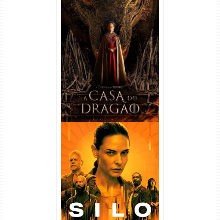
A Casa do Dragão 1ª
Temporada Torrent (2022)
WEB-DL 720p/1080p Dual
Áudio
Silo 1ª Temporada Torrent
(2023) WEB-DL
720p/1080p/4K Dual Áudio