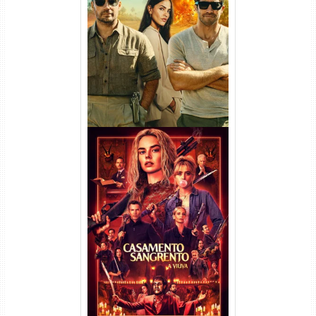
Na Zona Cinzenta Torrent
(2026) WEB-DL 1080p/4K
Dual Áudio
Casamento Sangrento: A
Viúva Torrent (2026) WEB-DL
720p/1080p/4K Dual Áudio