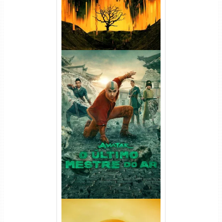
Avatar: O Último Mestre do
Ar 2ª Temporada Torrent
(2026) WEB-DL 1080p Dual
Áudio