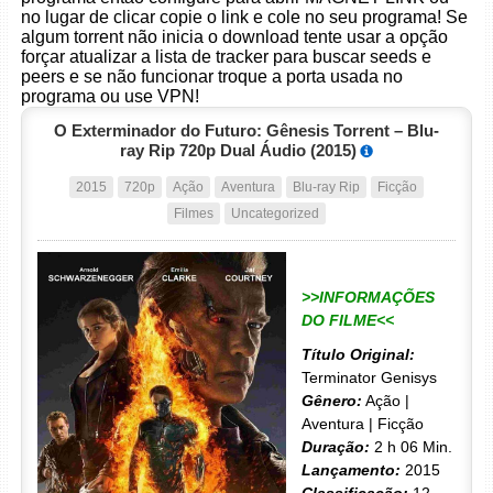
no lugar de clicar copie o link e cole no seu programa! Se
algum torrent não inicia o download tente usar a opção
forçar atualizar a lista de tracker para buscar seeds e
peers e se não funcionar troque a porta usada no
programa ou use VPN!
O Exterminador do Futuro: Gênesis Torrent – Blu-
ray Rip 720p Dual Áudio (2015)
2015
720p
Ação
Aventura
Blu-ray Rip
Ficção
Filmes
Uncategorized
>>INFORMAÇÕES
DO FILME<<
Título Original:
Terminator Genisys
Gênero:
Ação |
Aventura | Ficção
Duração:
2 h 06 Min.
Lançamento:
2015