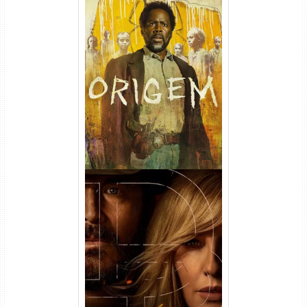
Origem 4ª Temporada Torrent
(2026) WEB-DL 1080p/4K
Dual Áudio
Rancho Dutton 1ª
Temporada Torrent (2026)
WEB-DL 1080p Dual Áudio