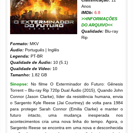
Classificação:
12
Anos
IMDb:
6.8
>>INFORMAÇÕES
DO ARQUIVO<<
Qualidade:
Blu-ray
Rip
Formato:
MKV
Áudio:
Português | Inglês
Legenda:
PT-BR
Qualidade de Áudio:
10 (5.1)
Qualidade de Vídeo:
10
Tamanho:
1.82 GB
Sinopse:
No filme O Exterminador do Futuro: Gênesis
Torrent – Blu-ray Rip 720p Dual Áudio (2015), Quando John
Connor (Jason Clarke), líder da resistência humana, envia
o Sargento Kyle Reese (Jai Courtney) de volta para 1984
para proteger Sarah Connor (Emilia Clarke) e manter o
futuro intacto, uma mudança inesperada nos
acontecimentos cria uma nova linha do tempo. Agora, o
Sargento Reese se encontra em uma nova e desconhecida