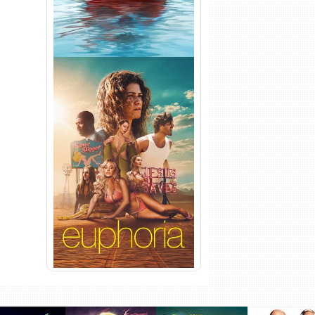
Euphoria 3ª Temporada
Torrent (2026) WEB-DL 1080p
Dual Áudio