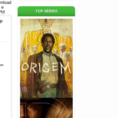
ownload
s e
TOP SÉRIES
PN!
0p
Origem 4ª Temporada Torrent
(2026) WEB-DL 1080p/4K
Dual Áudio
on