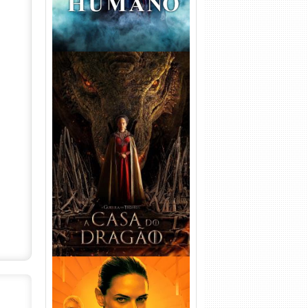
A Casa do Dragão 1ª
Temporada Torrent (2022)
WEB-DL 720p/1080p Dual
Áudio