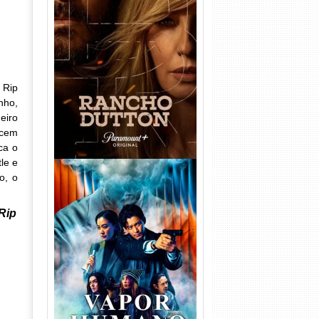
Rancho Dutton 1ª
Temporada Torrent (2026)
WEB-DL 1080p Dual Áudio
 Rip
nho,
eiro
ecem
ca o
le e
o, o
Rip
Vapor Humano 1ª Temporada
Torrent (2026) WEB-DL 1080p
Dual Áudio