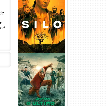
de
Silo 1ª Temporada Torrent
(2023) WEB-DL
720p/1080p/4K Dual Áudio
no
or!
Avatar: O Último Mestre do
Ar 2ª Temporada Torrent
(2026) WEB-DL 1080p Dual
Áudio