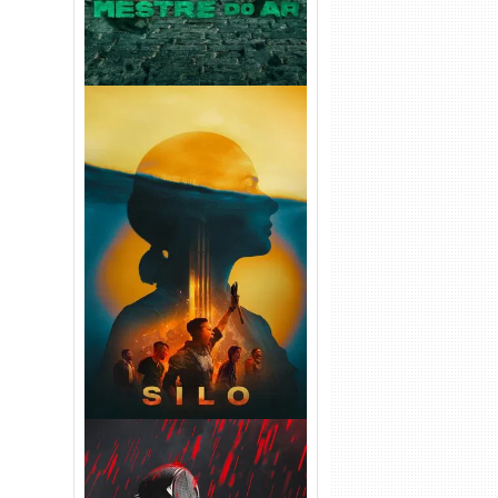
Silo 2ª Temporada (2024)
WEB-DL 1080p Dual Áudio