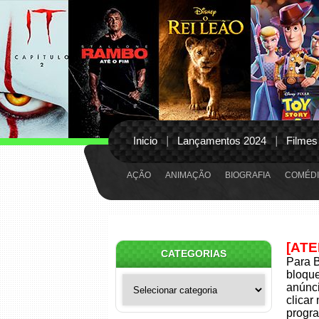
Inicio
Lançamentos 2024
Filmes
AÇÃO
ANIMAÇÃO
BIOGRAFIA
COMÉDI
[AT
CATEGORIAS
Para B
bloqu
Categorias
anúnci
clicar
progra