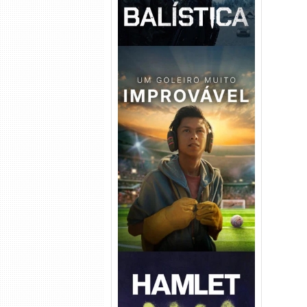
Um Goleiro Muito Improvável
Torrent (2026) WEB-DL 1080p
Dual Áudio