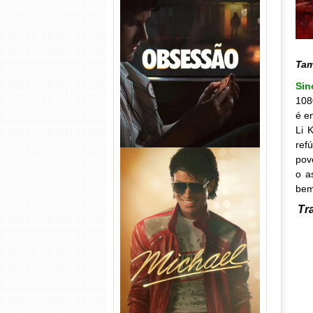
Obsessão Torrent (2026)
WEB-DL 1080p/4K Dual
Áudio
Ta
Si
108
é e
Li 
ref
pov
o a
bem
Tr
Michael Torrent (2026) WEB-
DL 1080p/4K Dual Áudio