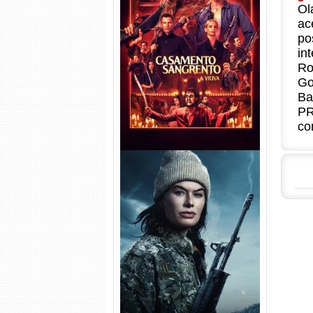
Ol
ac
Casamento Sangrento: A
po
Viúva Torrent (2026) WEB-DL
in
720p/1080p/4K Dual Áudio
Ro
Go
Ba
PR
co
Balística Torrent (2025) WEB-
DL 1080p Dual Áudio