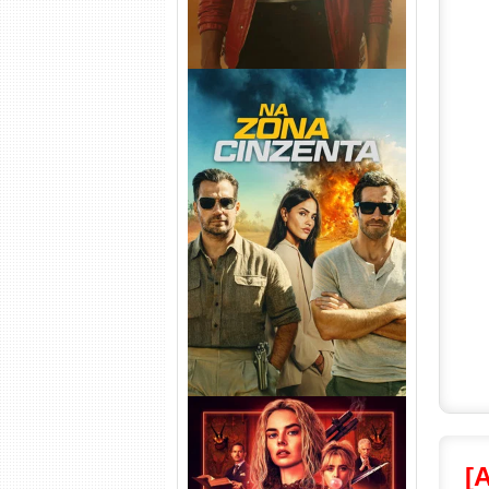
Na Zona Cinzenta Torrent
(2026) WEB-DL 1080p/4K
Dual Áudio
[