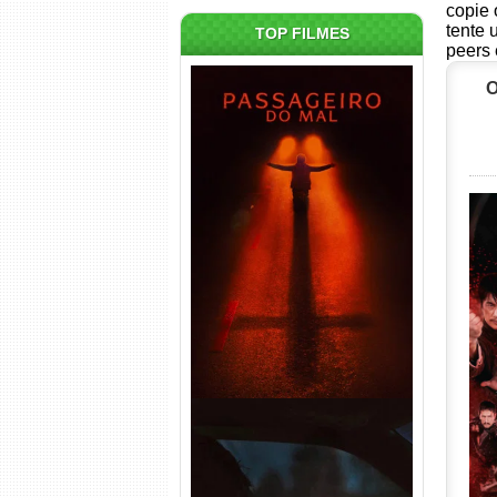
copie 
tente 
TOP FILMES
peers 
O
Passageiro do Mal Torrent
(2026) WEB-DL 1080p Dual
Áudio