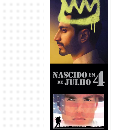
Hamlet Torrent (2026) WEB-
DL 1080p Dual Áudio
Nascido em 4 de Julho
Torrent (1989) WEB-DL 1080p
Dual Áudio