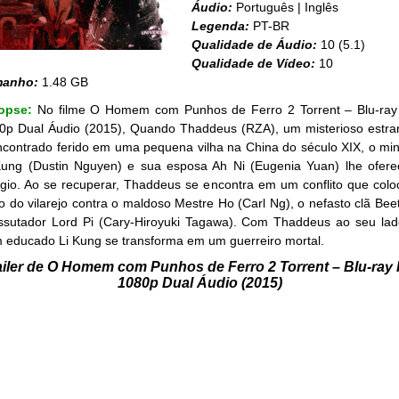
Áudio:
Português | Inglês
Legenda:
PT-BR
Qualidade de Áudio:
10 (5.1)
Qualidade de Vídeo:
10
manho:
1.48 GB
nopse:
No filme O Homem com Punhos de Ferro 2 Torrent – Blu-ray
0p Dual Áudio (2015), Quando Thaddeus (RZA), um misterioso estra
ncontrado ferido em uma pequena vilha na China do século XIX, o min
Kung (Dustin Nguyen) e sua esposa Ah Ni (Eugenia Yuan) lhe ofer
úgio. Ao se recuperar, Thaddeus se encontra em um conflito que colo
o do vilarejo contra o maldoso Mestre Ho (Carl Ng), o nefasto clã Beet
ssutador Lord Pi (Cary-Hiroyuki Tagawa). Com Thaddeus ao seu lad
 educado Li Kung se transforma em um guerreiro mortal.
ailer de O Homem com Punhos de Ferro 2 Torrent – Blu-ray 
1080p Dual Áudio (2015)