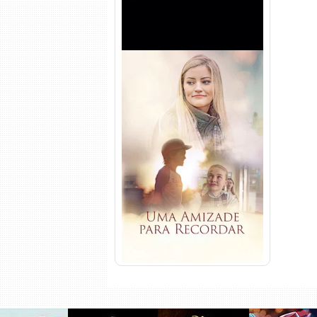
Uma Amizade para Recordar
Torrent (2025) WEB-DL 1080p
Dual Áudio