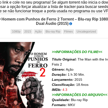
o link e cole no seu programa! Se algum torrent não inicia o d
usar a opção forçar atualizar a lista de tracker para buscar seed
e se não funcionar troque a porta usada no programa ou use V
 Homem com Punhos de Ferro 2 Torrent – Blu-ray Rip 108
Dual Áudio (2015)
1080p
2015
Ação
Blu-ray Rip
Filmes
Uncategorized
>>INFORMAÇÕES DO FILME<<
Título Original:
The Man with the Ir
Fists 2
Gênero:
Ação
Duração:
1 h 30 Min.
Lançamento:
2015
Classificação:
18 Anos
IMDb:
4.3
>>INFORMAÇÕES DO ARQUIVO<<
Qualidade:
Blu-ray Rip
Formato:
MKV