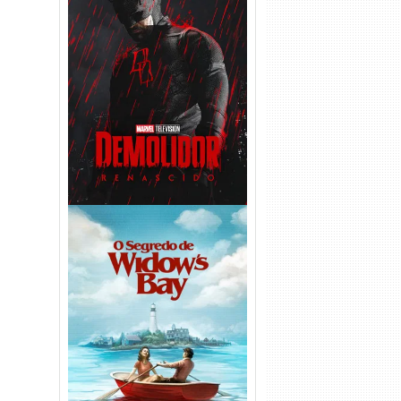
Demolidor: Renascido 2ª
Temporada (2026) WEB-DL
1080p Dual Áudio
O Segredo de Widow’s Bay
1ª Temporada Torrent (2026)
WEB-DL 1080p Dual Áudio