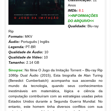
Classificação:
12
Anos
IMDb:
8.1
>>INFORMAÇÕES
DO ARQUIVO<<
Qualidade:
Blu-ray
Rip
Formato:
MKV
Áudio:
Português | Inglês
Legenda:
PT-BR
Qualidade de Áudio:
10
Qualidade de Vídeo:
10
Tamanho:
2.14 GB
Sinopse:
No filme O Jogo da Imitação Torrent – Blu-ray Rip
1080p Dual Áudio (2015), Esta biografia de Alan Turing
(Benedict Cumberbatch) acompanha sua ascensão no
mundo da tecnologia, quando seus conhecimentos
inestimáveis em matemática, lógica e ciência da
computação contribuíram com as estratégias usadas pelos
Estados Unidos durante a Segunda Guerra Mundial. No
entanto, este homem tinha diversos conflitos com sua