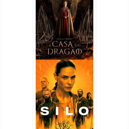
A Casa do Dragão 1ª
Temporada Torrent (2022)
WEB-DL 720p/1080p Dual
Áudio
Silo 1ª Temporada Torrent
(2023) WEB-DL
720p/1080p/4K Dual Áudio