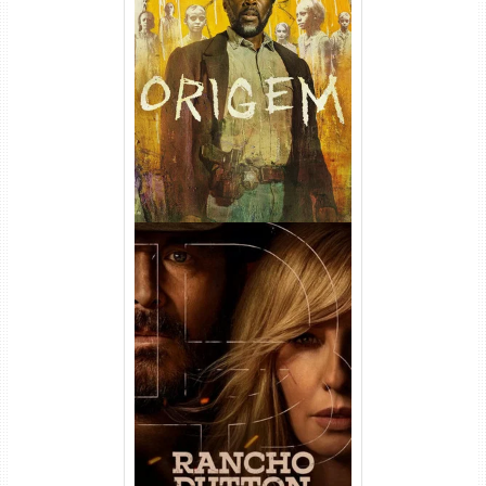
Origem 4ª Temporada Torrent
(2026) WEB-DL 1080p/4K
Dual Áudio
Rancho Dutton 1ª
Temporada Torrent (2026)
WEB-DL 1080p Dual Áudio