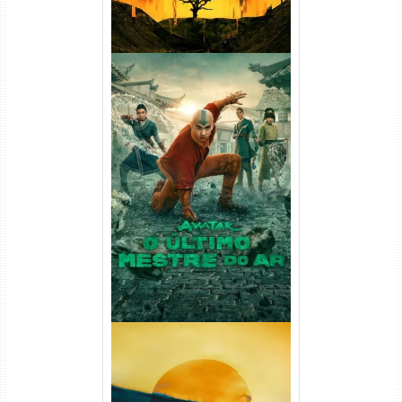
Avatar: O Último Mestre do
Ar 2ª Temporada Torrent
(2026) WEB-DL 1080p Dual
Áudio