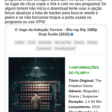
no lugar de clicar copie o link e cole no seu programa! Se
algum torrent não inicia o download tente usar a opção
forçar atualizar a lista de tracker para buscar seeds e
peers e se não funcionar troque a porta usada no
programa ou use VPN!
O Jogo da Imitação Torrent – Blu-ray Rip 1080p
Dual Áudio (2015)
1080p
2015
Biografia
Blu-ray Rip
Drama
Filmes
Suspense
Uncategorized
>>INFORMAÇÕES
DO FILME<<
Título Original:
The
Imitation Game
Gênero:
Biografia |
Drama | Suspense
Duração:
1 h 54 Min.
Lançamento:
2015