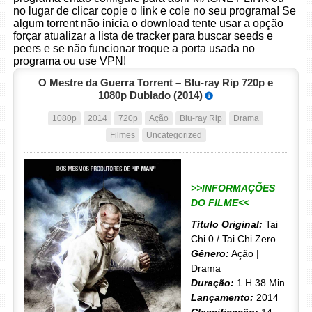
no lugar de clicar copie o link e cole no seu programa! Se
algum torrent não inicia o download tente usar a opção
forçar atualizar a lista de tracker para buscar seeds e
peers e se não funcionar troque a porta usada no
programa ou use VPN!
O Mestre da Guerra Torrent – Blu-ray Rip 720p e
1080p Dublado (2014)
1080p
2014
720p
Ação
Blu-ray Rip
Drama
Filmes
Uncategorized
>>INFORMAÇÕES
DO FILME<<
Título Original:
Tai
Chi 0 / Tai Chi Zero
Gênero:
Ação |
Drama
Duração:
1 H 38 Min.
Lançamento:
2014