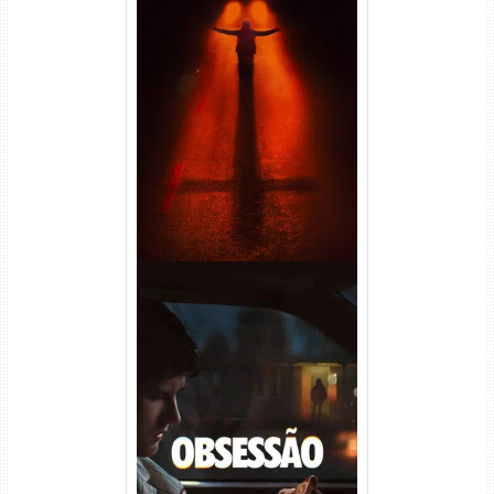
Passageiro do Mal Torrent
(2026) WEB-DL 1080p Dual
Áudio
Obsessão Torrent (2026)
WEB-DL 1080p/4K Dual
Áudio