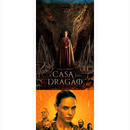
A Casa do Dragão 1ª
Temporada Torrent (2022)
WEB-DL 720p/1080p Dual
Áudio
Silo 1ª Temporada Torrent