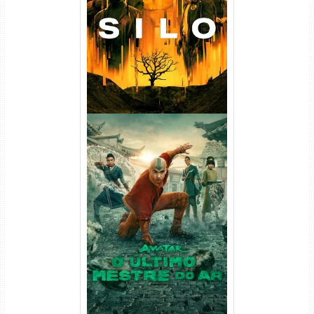
(2023) WEB-DL
720p/1080p/4K Dual Áudio
Avatar: O Último Mestre do
Ar 2ª Temporada Torrent
(2026) WEB-DL 1080p Dual
Áudio