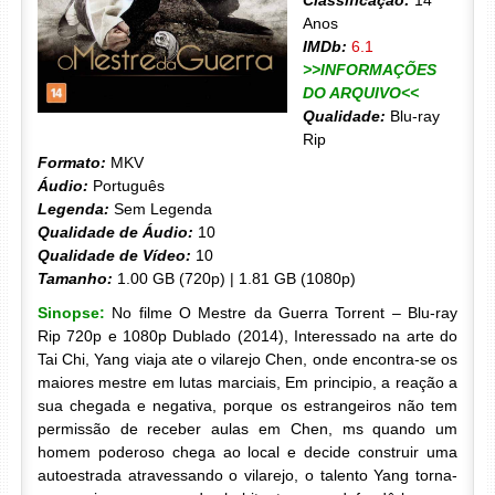
Classificação:
14
Anos
IMDb:
6.1
>>INFORMAÇÕES
DO ARQUIVO<<
Qualidade:
Blu-ray
Rip
Formato:
MKV
Áudio:
Português
Legenda:
Sem Legenda
Qualidade de Áudio:
10
Qualidade de Vídeo:
10
Tamanho:
1.00 GB (720p) | 1.81 GB (1080p)
Sinopse:
No filme O Mestre da Guerra Torrent – Blu-ray
Rip 720p e 1080p Dublado (2014), Interessado na arte do
Tai Chi, Yang viaja ate o vilarejo Chen, onde encontra-se os
maiores mestre em lutas marciais, Em principio, a reação a
sua chegada e negativa, porque os estrangeiros não tem
permissão de receber aulas em Chen, ms quando um
homem poderoso chega ao local e decide construir uma
autoestrada atravessando o vilarejo, o talento Yang torna-