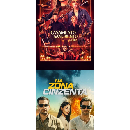
Casamento Sangrento: A
Viúva Torrent (2026) WEB-DL
720p/1080p/4K Dual Áudio
Na Zona Cinzenta Torrent
(2026) WEB-DL 1080p/4K
Dual Áudio