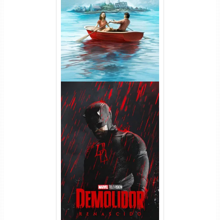
1ª Temporada Torrent (2026)
WEB-DL 1080p Dual Áudio
Demolidor: Renascido 2ª
Temporada (2026) WEB-DL
1080p Dual Áudio