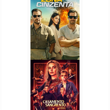
Na Zona Cinzenta Torrent
(2026) WEB-DL 1080p/4K
Dual Áudio
Casamento Sangrento: A
Viúva Torrent (2026) WEB-DL
720p/1080p/4K Dual Áudio