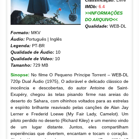
Classificação:
Livre
IMDb:
6.4
>>INFORMAÇÕES
DO ARQUIVO<<
Qualidade:
WEB-DL
Formato:
MKV
Áudio:
Português | Inglês
Legenda:
PT-BR
Qualidade de Áudio:
10
Qualidade de Vídeo:
10
Tamanho:
729 MB
Sinopse:
No filme O Pequeno Príncipe Torrent – WEB-DL
720p Dual Áudio (1975), O adorável e delicado clássico de
inocência e descobertas, do autor Antoine de Saint-
Exupéry, chegou às telas pisando firme nas areias do
deserto do Sahara, com olhinhos voltados para as estrelas
e espírito brilhante reavivado pelas canções de Alan Jay
Lerner e Frederid Loewe (My Fair Lady, Camelot). Um
piloto perdido no deserto (Richard Kiley) e um menino vindo
de um lugar distante. Juntos, eles compartilham
experiências que divertem, encantam e tocam o coração.