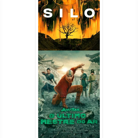
(2023) WEB-DL
720p/1080p/4K Dual Áudio
Avatar: O Último Mestre do
Ar 2ª Temporada Torrent
(2026) WEB-DL 1080p Dual
Áudio