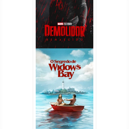
Demolidor: Renascido 2ª
Temporada (2026) WEB-DL
1080p Dual Áudio
O Segredo de Widow’s Bay
1ª Temporada Torrent (2026)
WEB-DL 1080p Dual Áudio