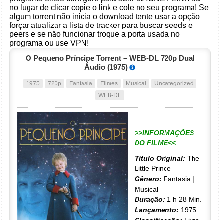
no lugar de clicar copie o link e cole no seu programa! Se
algum torrent não inicia o download tente usar a opção
forçar atualizar a lista de tracker para buscar seeds e
peers e se não funcionar troque a porta usada no
programa ou use VPN!
O Pequeno Príncipe Torrent – WEB-DL 720p Dual
Áudio (1975)
1975
720p
Fantasia
Filmes
Musical
Uncategorized
WEB-DL
>>INFORMAÇÕES
DO FILME<<
Título Original:
The
Little Prince
Gênero:
Fantasia |
Musical
Duração:
1 h 28 Min.
Lançamento:
1975