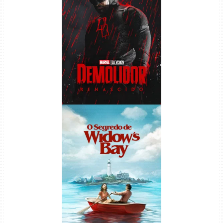
Demolidor: Renascido 2ª
Temporada (2026) WEB-DL
1080p Dual Áudio
O Segredo de Widow’s Bay
1ª Temporada Torrent (2026)
WEB-DL 1080p Dual Áudio