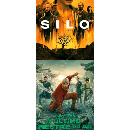
Silo 1ª Temporada Torrent
(2023) WEB-DL
720p/1080p/4K Dual Áudio
Avatar: O Último Mestre do
Ar 2ª Temporada Torrent
(2026) WEB-DL 1080p Dual
Áudio