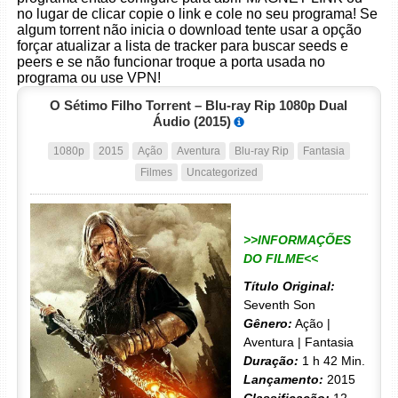
no lugar de clicar copie o link e cole no seu programa! Se
algum torrent não inicia o download tente usar a opção
forçar atualizar a lista de tracker para buscar seeds e
peers e se não funcionar troque a porta usada no
programa ou use VPN!
O Sétimo Filho Torrent – Blu-ray Rip 1080p Dual
Áudio (2015)
1080p
2015
Ação
Aventura
Blu-ray Rip
Fantasia
Filmes
Uncategorized
>>INFORMAÇÕES
DO FILME<<
Título Original:
Seventh Son
Gênero:
Ação |
Aventura | Fantasia
Duração:
1 h 42 Min.
Lançamento:
2015