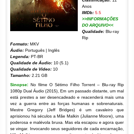
Classificação:
12
Anos
IMDb:
5.5
>>INFORMAÇÕES
DO ARQUIVO<<
Qualidade:
Blu-ray
Rip
Formato:
MKV
Áudio:
Português | Inglês
Legenda:
PT-BR
Qualidade de Áudio:
10 (5.1)
Qualidade de Vídeo:
10
Tamanho:
2.21 GB
Sinopse:
No filme O Sétimo Filho Torrent – Blu-ray Rip
1080p Dual Áudio (2015), Em um passado distante, um mal
está prestes a ser desencadeado e reacenderá mais uma
vez a guerra entre as forças humanas e sobrenaturais.
Mestre Gregory (Jeff Bridges) é um cavaleiro que
aprisionou há séculos a Mãe Malkin (Julianne Moore), uma
poderosa e malévola bruxa. Mas ela escapou e agora quer
se vingar. Invocando seus seguidores de cada encarnação,