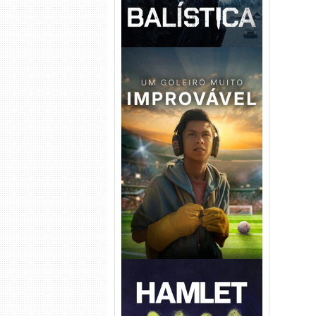
Um Goleiro Muito Improvável
Torrent (2026) WEB-DL 1080p
Dual Áudio