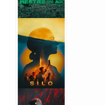
Silo 2ª Temporada (2024)
WEB-DL 1080p Dual Áudio