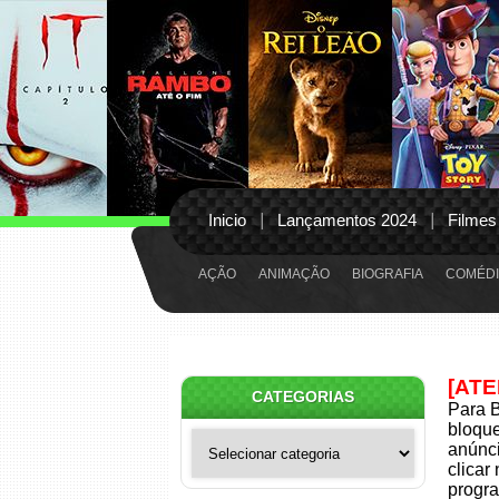
Inicio
Lançamentos 2024
Filmes
AÇÃO
ANIMAÇÃO
BIOGRAFIA
COMÉDI
[AT
CATEGORIAS
Para B
bloqu
Categorias
anúnci
clicar
progra