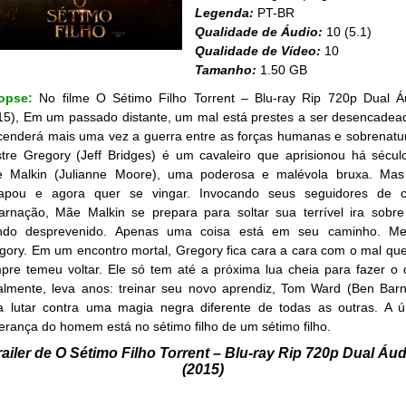
Legenda:
PT-BR
Qualidade de Áudio:
10 (5.1)
Qualidade de Vídeo:
10
Tamanho:
1.50 GB
nopse:
No filme O Sétimo Filho Torrent – Blu-ray Rip 720p Dual Á
15), Em um passado distante, um mal está prestes a ser desencadea
cenderá mais uma vez a guerra entre as forças humanas e sobrenatur
tre Gregory (Jeff Bridges) é um cavaleiro que aprisionou há sécul
 Malkin (Julianne Moore), uma poderosa e malévola bruxa. Mas
apou e agora quer se vingar. Invocando seus seguidores de 
arnação, Mãe Malkin se prepara para soltar sua terrível ira sobr
do desprevenido. Apenas uma coisa está em seu caminho. Me
gory. Em um encontro mortal, Gregory fica cara a cara com o mal que
pre temeu voltar. Ele só tem até a próxima lua cheia para fazer o 
almente, leva anos: treinar seu novo aprendiz, Tom Ward (Ben Barn
a lutar contra uma magia negra diferente de todas as outras. A ú
erança do homem está no sétimo filho de um sétimo filho.
railer de O Sétimo Filho Torrent – Blu-ray Rip 720p Dual Áud
(2015)