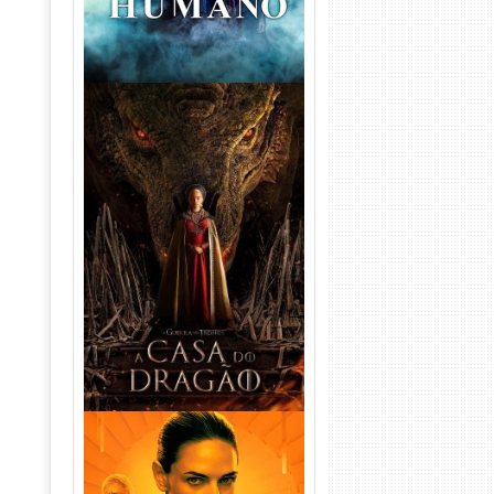
A Casa do Dragão 1ª
Temporada Torrent (2022)
WEB-DL 720p/1080p Dual
Áudio