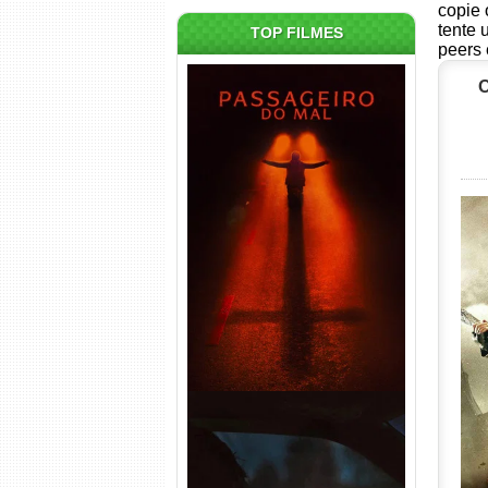
copie 
tente 
TOP FILMES
peers 
O
Passageiro do Mal Torrent
(2026) WEB-DL 1080p Dual
Áudio