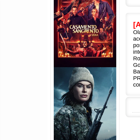
Casamento Sangrento: A
Viúva Torrent (2026) WEB-DL
[
720p/1080p/4K Dual Áudio
Ol
ac
po
in
Ro
Go
Ba
PR
co
Balística Torrent (2025) WEB-
DL 1080p Dual Áudio