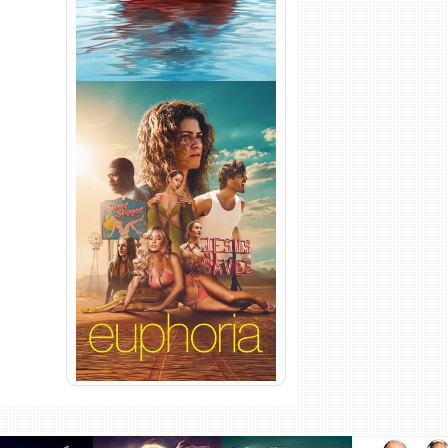
Euphoria 3ª Temporada
Torrent (2026) WEB-DL 1080p
Dual Áudio