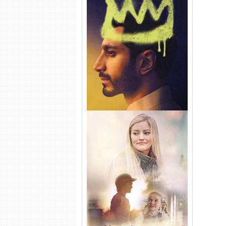
Hamlet Torrent (2026) WEB-
DL 1080p Dual Áudio
Uma Amizade para Recordar
Torrent (2025) WEB-DL 1080p
Dual Áudio