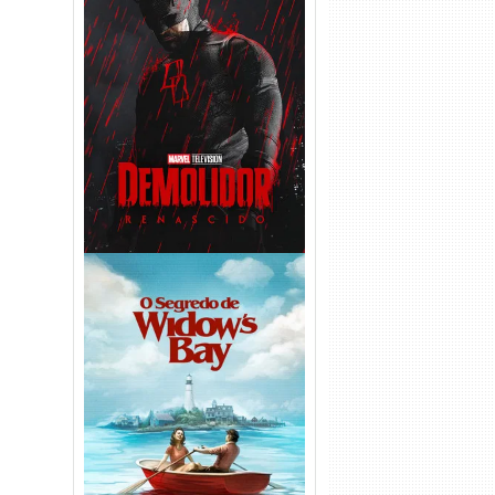
Demolidor: Renascido 2ª
Temporada (2026) WEB-DL
1080p Dual Áudio
O Segredo de Widow’s Bay
1ª Temporada Torrent (2026)
WEB-DL 1080p Dual Áudio