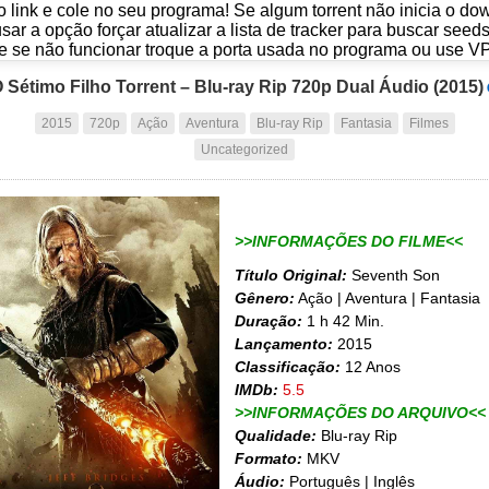
o link e cole no seu programa! Se algum torrent não inicia o d
usar a opção forçar atualizar a lista de tracker para buscar seed
e se não funcionar troque a porta usada no programa ou use V
 Sétimo Filho Torrent – Blu-ray Rip 720p Dual Áudio (2015)
2015
720p
Ação
Aventura
Blu-ray Rip
Fantasia
Filmes
Uncategorized
>>INFORMAÇÕES DO FILME<<
Título Original:
Seventh Son
Gênero:
Ação | Aventura | Fantasia
Duração:
1 h 42 Min.
Lançamento:
2015
Classificação:
12 Anos
IMDb:
5.5
>>INFORMAÇÕES DO ARQUIVO<<
Qualidade:
Blu-ray Rip
Formato:
MKV
Áudio:
Português | Inglês