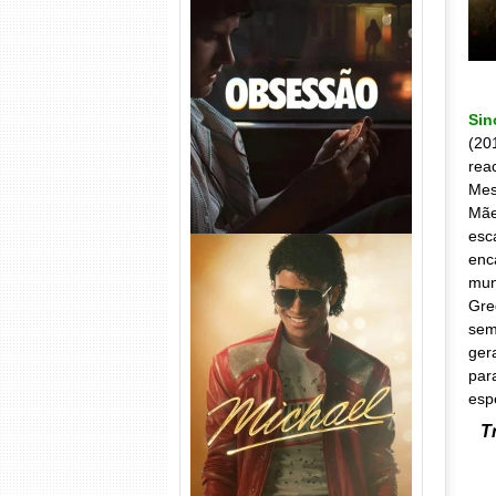
Obsessão Torrent (2026)
WEB-DL 1080p/4K Dual
Áudio
Si
(20
rea
Mes
Mãe
esc
enc
mun
Gre
sem
ger
par
Michael Torrent (2026) WEB-
esp
DL 1080p/4K Dual Áudio
T