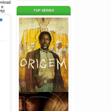
ownload
s e
TOP SÉRIES
PN!
Origem 4ª Temporada Torrent
(2026) WEB-DL 1080p/4K
Dual Áudio