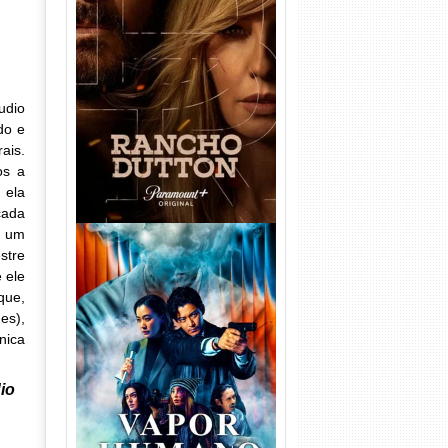
Rancho Dutton 1ª
Temporada Torrent (2026)
WEB-DL 1080p Dual Áudio
udio
do e
ais.
os a
 ela
cada
e um
stre
 ele
que,
es),
nica
Vapor Humano 1ª Temporada
Torrent (2026) WEB-DL 1080p
io
Dual Áudio