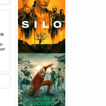
Silo 1ª Temporada Torrent
(2023) WEB-DL
720p/1080p/4K Dual Áudio
de
no
or!
Avatar: O Último Mestre do
Ar 2ª Temporada Torrent
(2026) WEB-DL 1080p Dual
Áudio