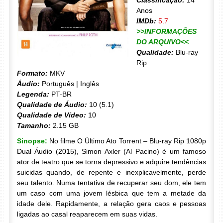
Classificação:
14
Anos
IMDb:
5.7
>>INFORMAÇÕES
DO ARQUIVO<<
Qualidade:
Blu-ray
Rip
Formato:
MKV
Áudio:
Português | Inglês
Legenda:
PT-BR
Qualidade de Áudio:
10 (5.1)
Qualidade de Vídeo:
10
Tamanho:
2.15 GB
Sinopse:
No filme O Último Ato Torrent – Blu-ray Rip 1080p
Dual Áudio (2015), Simon Axler (Al Pacino) é um famoso
ator de teatro que se torna depressivo e adquire tendências
suicidas quando, de repente e inexplicavelmente, perde
seu talento. Numa tentativa de recuperar seu dom, ele tem
um caso com uma jovem lésbica que tem a metade da
idade dele. Rapidamente, a relação gera caos e pessoas
ligadas ao casal reaparecem em suas vidas.