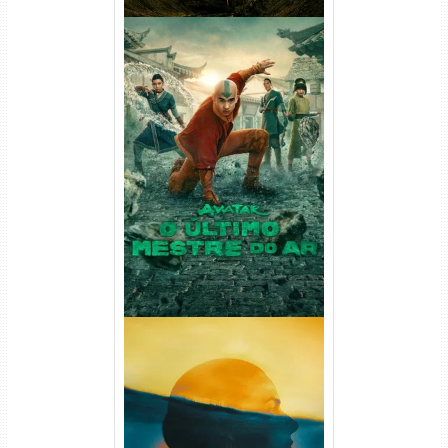
Avatar: O Último Mestre do
Ar 2ª Temporada Torrent
(2026) WEB-DL 1080p Dual
Áudio