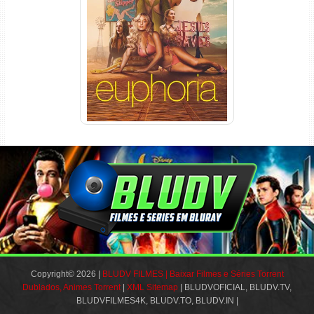
Euphoria 3ª Temporada
Torrent (2026) WEB-DL 1080p
Dual Áudio
Copyright© 2026 |
BLUDV FILMES | Baixar Filmes e Séries Torrent
Dublados, Animes Torrent
|
XML Sitemap
| BLUDVOFICIAL, BLUDV.TV,
BLUDVFILMES4K, BLUDV.TO, BLUDV.IN |