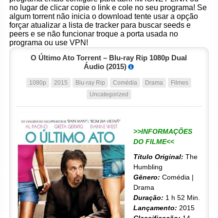
no lugar de clicar copie o link e cole no seu programa! Se
algum torrent não inicia o download tente usar a opção
forçar atualizar a lista de tracker para buscar seeds e
peers e se não funcionar troque a porta usada no
programa ou use VPN!
O Último Ato Torrent – Blu-ray Rip 1080p Dual
Áudio (2015)
1080p
2015
Blu-ray Rip
Comédia
Drama
Filmes
Uncategorized
>>INFORMAÇÕES
DO FILME<<
Título Original:
The
Humbling
Gênero:
Comédia |
Drama
Duração:
1 h 52 Min.
Lançamento:
2015