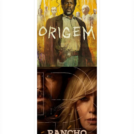
Origem 4ª Temporada Torrent
(2026) WEB-DL 1080p/4K
Dual Áudio
Rancho Dutton 1ª
Temporada Torrent (2026)
WEB-DL 1080p Dual Áudio