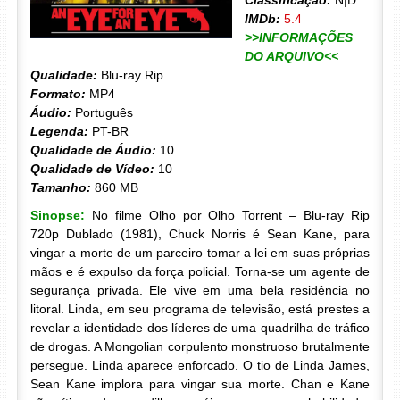
Classificação:
N|D
IMDb:
5.4
>>INFORMAÇÕES
DO ARQUIVO<<
Qualidade:
Blu-ray Rip
Formato:
MP4
Áudio:
Português
Legenda:
PT-BR
Qualidade de Áudio:
10
Qualidade de Vídeo:
10
Tamanho:
860 MB
Sinopse:
No filme Olho por Olho Torrent – Blu-ray Rip
720p Dublado (1981), Chuck Norris é Sean Kane, para
vingar a morte de um parceiro tomar a lei em suas próprias
mãos e é expulso da força policial. Torna-se um agente de
segurança privada. Ele vive em uma bela residência no
litoral. Linda, em seu programa de televisão, está prestes a
revelar a identidade dos líderes de uma quadrilha de tráfico
de drogas. A Mongolian corpulento monstruoso brutalmente
persegue. Linda aparece enforcado. O tio de Linda James,
Sean Kane implora para vingar sua morte. Chan e Kane