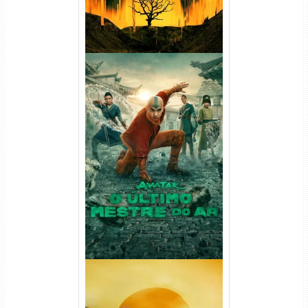
Avatar: O Último Mestre do
Ar 2ª Temporada Torrent
(2026) WEB-DL 1080p Dual
Áudio