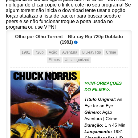
no lugar de clicar copie o link e cole no seu programa! Se
algum torrent não inicia o download tente usar a opção
forçar atualizar a lista de tracker para buscar seeds e
peers e se não funcionar troque a porta usada no
programa ou use VPN!
Olho por Olho Torrent – Blu-ray Rip 720p Dublado
(1981)
1981
720p
Ação
Aventura
Blu-ray Rip
Crime
Filmes
Uncategorized
>>INFORMAÇÕES
DO FILME<<
Título Original:
An
Eye for an Eye
Gênero:
Ação |
Aventura | Crime
Duração:
1 h 45 Min.
Lançamento:
1981