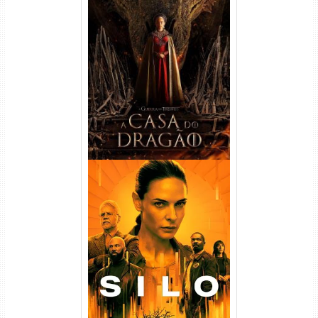
A Casa do Dragão 1ª
Temporada Torrent (2022)
WEB-DL 720p/1080p Dual
Áudio
Silo 1ª Temporada Torrent
(2023) WEB-DL
720p/1080p/4K Dual Áudio