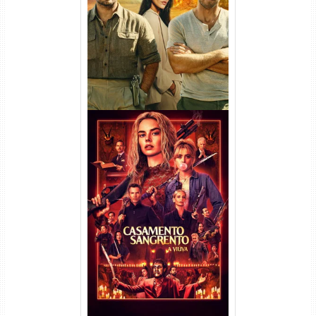
(2026) WEB-DL 1080p/4K
Dual Áudio
Casamento Sangrento: A
Viúva Torrent (2026) WEB-DL
720p/1080p/4K Dual Áudio