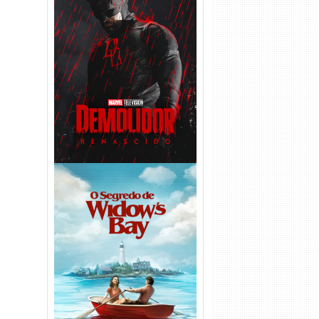
Demolidor: Renascido 2ª
Temporada (2026) WEB-DL
1080p Dual Áudio
O Segredo de Widow’s Bay
1ª Temporada Torrent (2026)
WEB-DL 1080p Dual Áudio