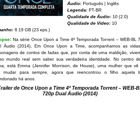
Áudio:
Português | Inglês
Legenda:
PT-BR
Qualidade de Áudio:
10 (2.0)
Qualidade de Vídeo:
10
manho:
8.19 GB (23 eps.)
opse:
Na série Once Upon a Time 4ª Temporada Torrent – WEB-BL 
l Áudio (2014), Em Once Upon a Time, acompanhamos as vida
sonagens de contos de fadas que, por conta de uma maldição, vive
so mundo real sem saber sua verdadeira identidade. No centro d
ma, está Emma (Jennifer Morrison, de House), uma mulher que vê
a mudar para sempre, agora que reencontrou o filho aquela t
ndonado há anos.
railer de Once Upon a Time 4ª Temporada Torrent – WEB-
720p Dual Áudio (2014)