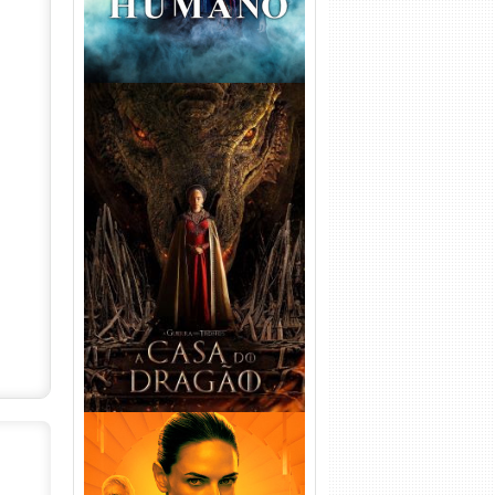
A Casa do Dragão 1ª
Temporada Torrent (2022)
WEB-DL 720p/1080p Dual
Áudio