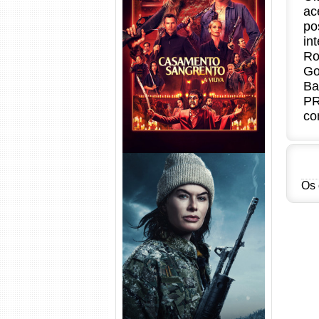
ac
po
Casamento Sangrento: A
in
Viúva Torrent (2026) WEB-DL
Ro
720p/1080p/4K Dual Áudio
Go
Ba
PR
co
Os 
Balística Torrent (2025) WEB-
DL 1080p Dual Áudio