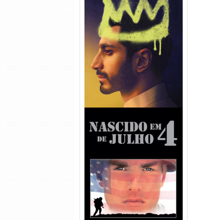
Hamlet Torrent (2026) WEB-
DL 1080p Dual Áudio
Nascido em 4 de Julho
Torrent (1989) WEB-DL 1080p
Dual Áudio