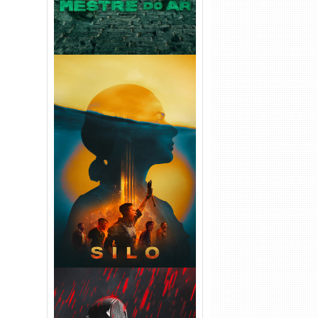
Silo 2ª Temporada (2024)
WEB-DL 1080p Dual Áudio