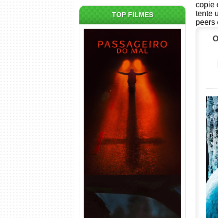
copie 
tente 
TOP FILMES
peers 
O
Passageiro do Mal Torrent
(2026) WEB-DL 1080p Dual
Áudio