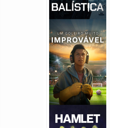
Um Goleiro Muito Improvável
Torrent (2026) WEB-DL 1080p
Dual Áudio