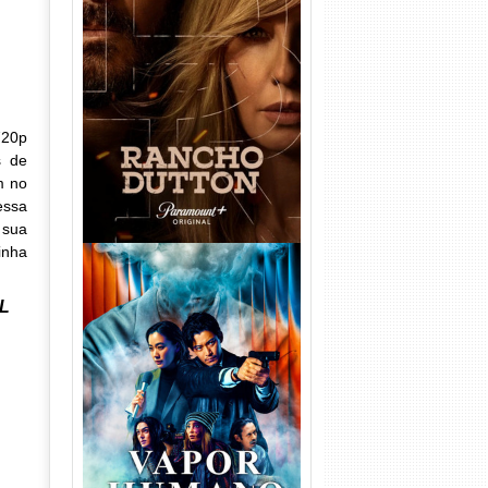
Rancho Dutton 1ª
Temporada Torrent (2026)
WEB-DL 1080p Dual Áudio
720p
s de
m no
essa
 sua
inha
BL
Vapor Humano 1ª Temporada
Torrent (2026) WEB-DL 1080p
Dual Áudio