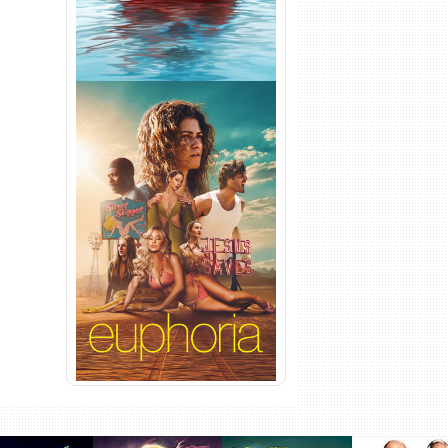
Euphoria 3ª Temporada
Torrent (2026) WEB-DL 1080p
Dual Áudio