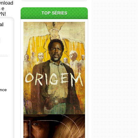
ownload
s e
TOP SÉRIES
PN!
al
Origem 4ª Temporada Torrent
(2026) WEB-DL 1080p/4K
Dual Áudio
ance