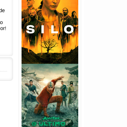
de
Silo 1ª Temporada Torrent
(2023) WEB-DL
no
720p/1080p/4K Dual Áudio
or!
Avatar: O Último Mestre do
Ar 2ª Temporada Torrent
(2026) WEB-DL 1080p Dual
Áudio