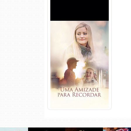
Uma Amizade para Recordar
Torrent (2025) WEB-DL 1080p
Dual Áudio