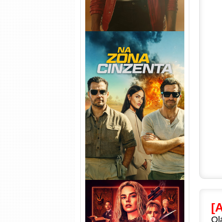
Na Zona Cinzenta Torrent
(2026) WEB-DL 1080p/4K
Dual Áudio
[
Ol