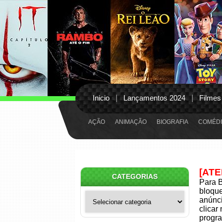
Inicio
Lançamentos 2024
Filmes
AÇÃO
ANIMAÇÃO
BIOGRAFIA
COMÉDI
[AT
CATEGORIAS
Para B
bloqu
Categorias
anúnci
clicar
progra