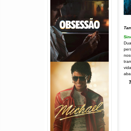
Obsessão Torrent (2026)
WEB-DL 1080p/4K Dual
Áudio
Ta
Sin
Dua
per
nos
tra
vid
aba
T
Michael Torrent (2026) WEB-
DL 1080p/4K Dual Áudio