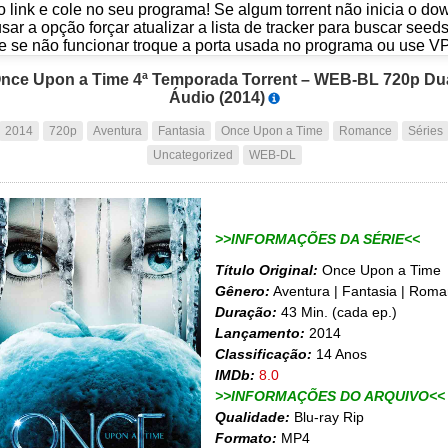
o link e cole no seu programa! Se algum torrent não inicia o d
usar a opção forçar atualizar a lista de tracker para buscar seed
e se não funcionar troque a porta usada no programa ou use V
nce Upon a Time 4ª Temporada Torrent – WEB-BL 720p Du
Áudio (2014)
2014
720p
Aventura
Fantasia
Once Upon a Time
Romance
Séries
Uncategorized
WEB-DL
>>INFORMAÇÕES DA SÉRIE<<
Título Original:
Once Upon a Time
Gênero:
Aventura | Fantasia | Rom
Duração:
43 Min. (cada ep.)
Lançamento:
2014
Classificação:
14 Anos
IMDb:
8.0
>>INFORMAÇÕES DO ARQUIVO<<
Qualidade:
Blu-ray Rip
Formato:
MP4