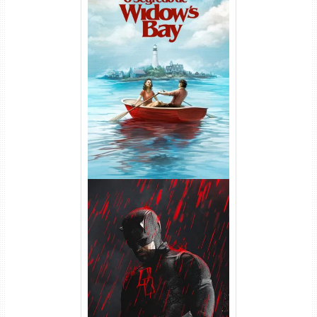
O Segredo de Widow’s Bay
1ª Temporada Torrent (2026)
WEB-DL 1080p Dual Áudio
Demolidor: Renascido 2ª
Temporada (2026) WEB-DL
1080p Dual Áudio