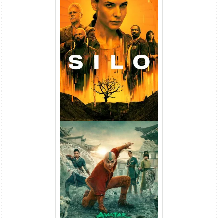
Silo 1ª Temporada Torrent
(2023) WEB-DL
720p/1080p/4K Dual Áudio
Avatar: O Último Mestre do
Ar 2ª Temporada Torrent
(2026) WEB-DL 1080p Dual
Áudio