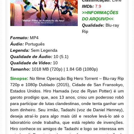
Classificação:
Livre
IMDb:
7.9
>>INFORMAÇÕES
DO ARQUIVO<<
Qualidade:
Blu-ray
Rip
Formato:
MP4
Áudio:
Português
Legenda:
Sem Legenda
Qualidade de Áudio:
10 (5.1)
Qualidade de Vídeo:
10
Tamanho:
1018 MB (720p) | 1.84 GB (1080p)
Sinopse:
No filme Operação Big Hero Torrent – Blu-ray Rip
720p e 1080p Dublado (2015), Cidade de San Fransokyo,
Estados Unidos. Hiro Hamada (voz de Ryan Potter) é um
garoto prodígio que, aos 13 anos, criou um poderoso robô
para participar de lutas clandestinas, onde tenta ganhar um
bom dinheiro. Seu irmão, Tadashi (voz de Daniel Henney),
deseja atraí-lo para algo mais útil e resolve levá-lo até o
laboratório onde trabalha, que está repleto de invenções.
Hiro conhece os amigos de Tadashi e logo se interessa em