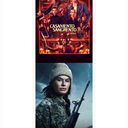
Casamento Sangrento: A
Viúva Torrent (2026) WEB-DL
720p/1080p/4K Dual Áudio
Balística Torrent (2025) WEB-
DL 1080p Dual Áudio