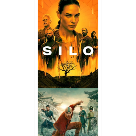
Silo 1ª Temporada Torrent
(2023) WEB-DL
720p/1080p/4K Dual Áudio
Avatar: O Último Mestre do
Ar 2ª Temporada Torrent
(2026) WEB-DL 1080p Dual