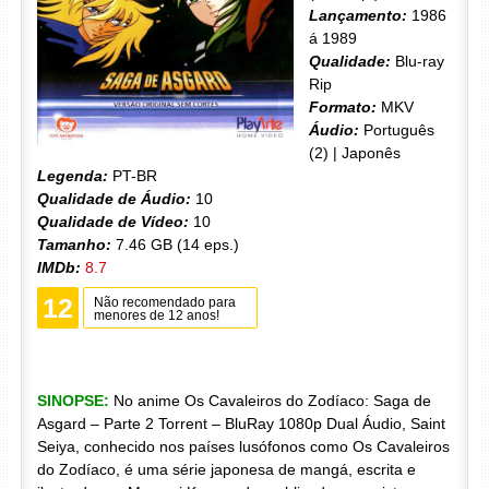
Lançamento:
1986
á 1989
Qualidade:
Blu-ray
Rip
Formato:
MKV
Áudio:
Português
(2) | Japonês
Legenda:
PT-BR
Qualidade de Áudio:
10
Qualidade de Vídeo:
10
Tamanho:
7.46 GB (14 eps.)
IMDb:
8.7
12
Não recomendado para
menores de 12 anos!
SINOPSE:
No anime Os Cavaleiros do Zodíaco: Saga de
Asgard – Parte 2 Torrent – BluRay 1080p Dual Áudio, Saint
Seiya, conhecido nos países lusófonos como Os Cavaleiros
do Zodíaco, é uma série japonesa de mangá, escrita e