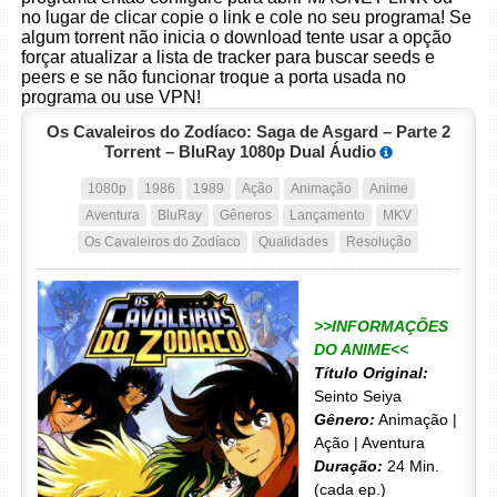
no lugar de clicar copie o link e cole no seu programa! Se
algum torrent não inicia o download tente usar a opção
forçar atualizar a lista de tracker para buscar seeds e
peers e se não funcionar troque a porta usada no
programa ou use VPN!
Os Cavaleiros do Zodíaco: Saga de Asgard – Parte 2
Torrent – BluRay 1080p Dual Áudio
1080p
1986
1989
Ação
Animação
Anime
Aventura
BluRay
Gêneros
Lançamento
MKV
Os Cavaleiros do Zodíaco
Qualidades
Resolução
>>INFORMAÇÕES
DO ANIME<<
Título Original:
Seinto Seiya
Gênero:
Animação |
Ação | Aventura
Duração:
24 Min.
(cada ep.)