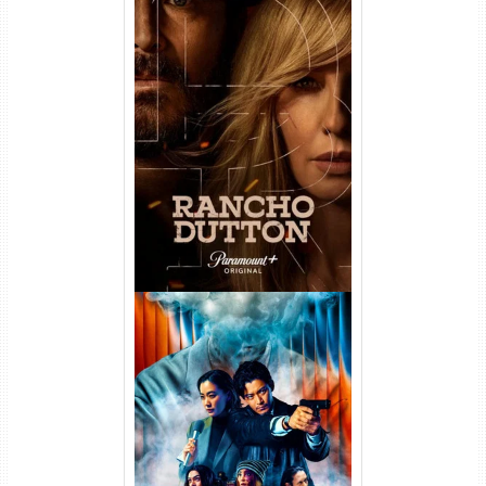
Rancho Dutton 1ª
Temporada Torrent (2026)
WEB-DL 1080p Dual Áudio
Vapor Humano 1ª Temporada
Torrent (2026) WEB-DL 1080p
Dual Áudio