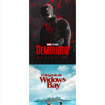
Demolidor: Renascido 2ª
Temporada (2026) WEB-DL
1080p Dual Áudio
O Segredo de Widow’s Bay
1ª Temporada Torrent (2026)
WEB-DL 1080p Dual Áudio