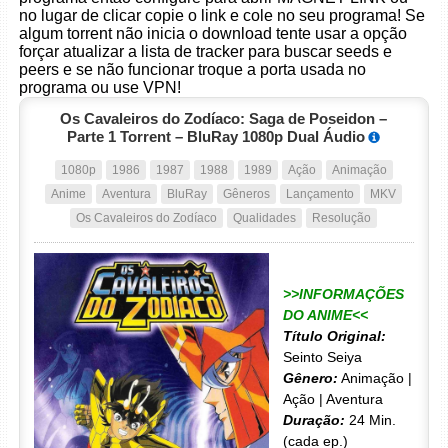
no lugar de clicar copie o link e cole no seu programa! Se
algum torrent não inicia o download tente usar a opção
forçar atualizar a lista de tracker para buscar seeds e
peers e se não funcionar troque a porta usada no
programa ou use VPN!
Os Cavaleiros do Zodíaco: Saga de Poseidon –
Parte 1 Torrent – BluRay 1080p Dual Áudio
1080p
1986
1987
1988
1989
Ação
Animação
Anime
Aventura
BluRay
Gêneros
Lançamento
MKV
Os Cavaleiros do Zodíaco
Qualidades
Resolução
>>INFORMAÇÕES
DO ANIME<<
Título Original:
Seinto Seiya
Gênero:
Animação |
Ação | Aventura
Duração:
24 Min.
(cada ep.)