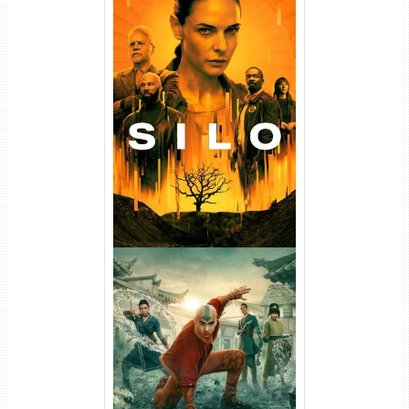
Silo 1ª Temporada Torrent
(2023) WEB-DL
720p/1080p/4K Dual Áudio
Avatar: O Último Mestre do
Ar 2ª Temporada Torrent
(2026) WEB-DL 1080p Dual
Áudio