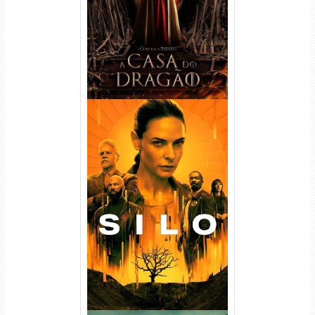
WEB-DL 720p/1080p Dual
Áudio
Silo 1ª Temporada Torrent
(2023) WEB-DL
720p/1080p/4K Dual Áudio