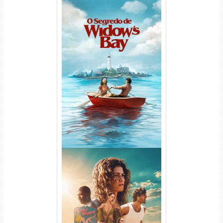
O Segredo de Widow’s Bay
1ª Temporada Torrent (2026)
WEB-DL 1080p Dual Áudio
Euphoria 3ª Temporada
Torrent (2026) WEB-DL 1080p