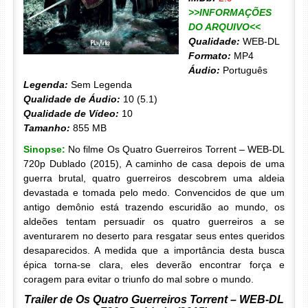
>>INFORMAÇÕES
DO ARQUIVO<<
Qualidade:
WEB-DL
Formato:
MP4
Áudio:
Português
Legenda:
Sem Legenda
Qualidade de Áudio:
10 (5.1)
Qualidade de Vídeo:
10
Tamanho:
855 MB
Sinopse:
No filme Os Quatro Guerreiros Torrent – WEB-DL
720p Dublado (2015), A caminho de casa depois de uma
guerra brutal, quatro guerreiros descobrem uma aldeia
devastada e tomada pelo medo. Convencidos de que um
antigo demônio está trazendo escuridão ao mundo, os
aldeões tentam persuadir os quatro guerreiros a se
aventurarem no deserto para resgatar seus entes queridos
desaparecidos. A medida que a importância desta busca
épica torna-se clara, eles deverão encontrar força e
coragem para evitar o triunfo do mal sobre o mundo.
Trailer de Os Quatro Guerreiros Torrent – WEB-DL