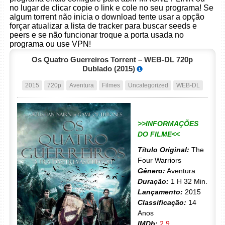
no lugar de clicar copie o link e cole no seu programa! Se
algum torrent não inicia o download tente usar a opção
forçar atualizar a lista de tracker para buscar seeds e
peers e se não funcionar troque a porta usada no
programa ou use VPN!
Os Quatro Guerreiros Torrent – WEB-DL 720p
Dublado (2015)
2015
720p
Aventura
Filmes
Uncategorized
WEB-DL
>>INFORMAÇÕES
DO FILME<<
Título Original:
The
Four Warriors
Gênero:
Aventura
Duração:
1 H 32 Min.
Lançamento:
2015
Classificação:
14
Anos
IMDb:
2.9