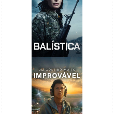
Balística Torrent (2025) WEB-
DL 1080p Dual Áudio
Um Goleiro Muito Improvável
Torrent (2026) WEB-DL 1080p
Dual Áudio