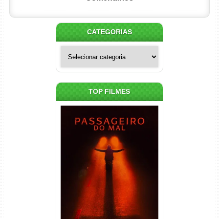
CATEGORIAS
Categorias
TOP FILMES
Passageiro do Mal Torrent
(2026) WEB-DL 1080p Dual
Áudio