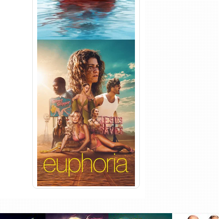
Euphoria 3ª Temporada
Torrent (2026) WEB-DL 1080p
Dual Áudio