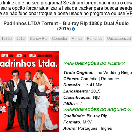
o link e cole no seu programa! Se algum torrent não inicia o d
usar a opção forçar atualizar a lista de tracker para buscar seed
e se não funcionar troque a porta usada no programa ou use V
Padrinhos LTDA Torrent – Blu-ray Rip 1080p Dual Áudio
(2015)
1080p
2015
Blu-ray Rip
Comédia
Filmes
Romance
Uncategorized
>>INFORMAÇÕES DO FILME<<
Título Original:
The Wedding Ringe
Gênero:
Comédia | Romance
Duração:
1 h 41 Min.
Lançamento:
2015
Classificação:
N|D
IMDb:
6.7
>>INFORMAÇÕES DO ARQUIVO<<
Qualidade:
Blu-ray Rip
Formato:
MKV
Áudio:
Português | Inglês