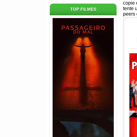
copie 
tente 
TOP FILMES
peers 
Passageiro do Mal Torrent
(2026) WEB-DL 1080p Dual
Áudio