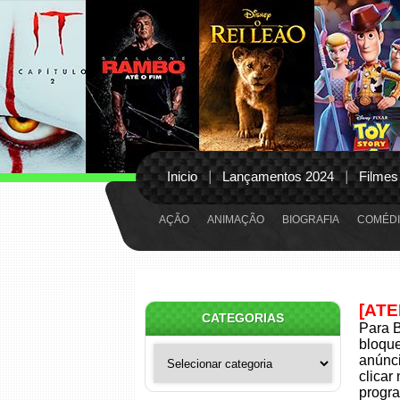
Inicio
Lançamentos 2024
Filmes
AÇÃO
ANIMAÇÃO
BIOGRAFIA
COMÉDI
[AT
CATEGORIAS
Para B
bloqu
Categorias
anúnci
clicar
progra