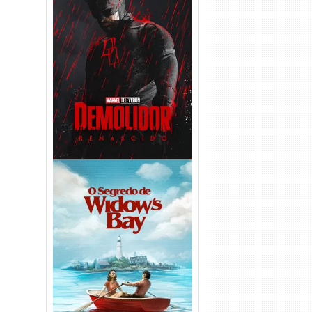
Demolidor: Renascido 2ª
Temporada (2026) WEB-DL
1080p Dual Áudio
O Segredo de Widow’s Bay
1ª Temporada Torrent (2026)
WEB-DL 1080p Dual Áudio