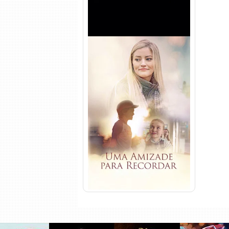
Uma Amizade para Recordar
Torrent (2025) WEB-DL 1080p
Dual Áudio