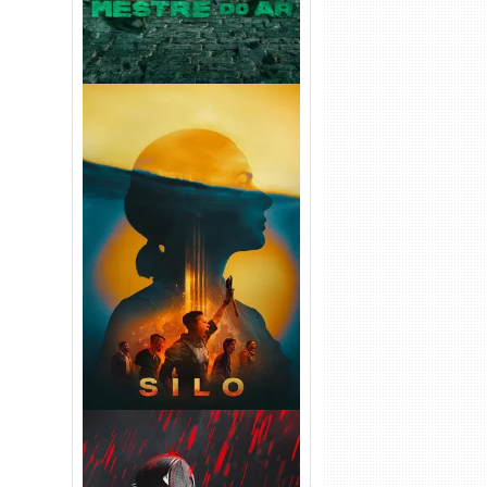
Silo 2ª Temporada (2024)
WEB-DL 1080p Dual Áudio