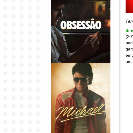
Obsessão Torrent (2026)
WEB-DL 1080p/4K Dual
Ta
Áudio
Si
(20
pad
gar
emp
uma
Michael Torrent (2026) WEB-
DL 1080p/4K Dual Áudio