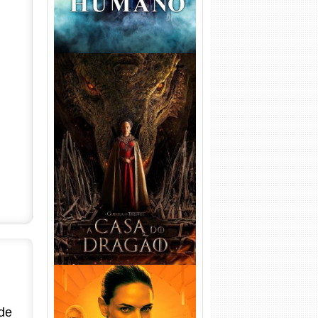
A Casa do Dragão 1ª
Temporada Torrent (2022)
WEB-DL 720p/1080p Dual
Áudio
de