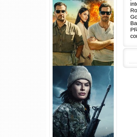
in
Ro
Na Zona Cinzenta Torrent
Go
(2026) WEB-DL 1080p/4K
Ba
Dual Áudio
PR
co
Balística Torrent (2025) WEB-
DL 1080p Dual Áudio