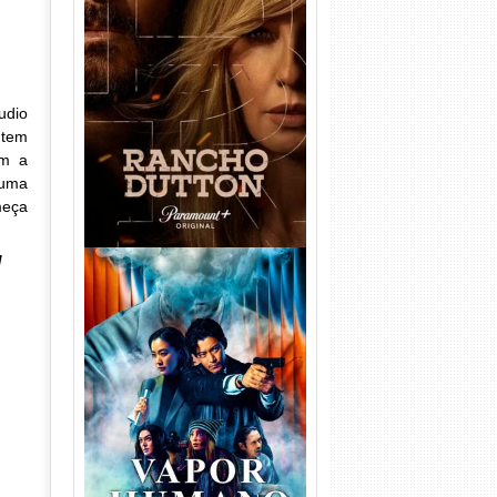
Rancho Dutton 1ª
Temporada Torrent (2026)
WEB-DL 1080p Dual Áudio
udio
 tem
om a
 uma
meça
l
Vapor Humano 1ª Temporada
Torrent (2026) WEB-DL 1080p
Dual Áudio