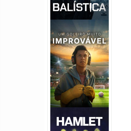
Um Goleiro Muito Improvável
Torrent (2026) WEB-DL 1080p
Dual Áudio