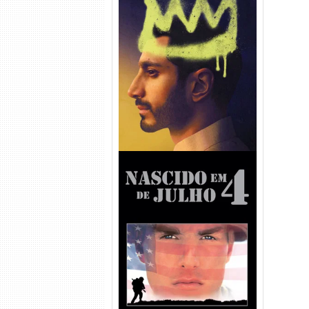
Hamlet Torrent (2026) WEB-
DL 1080p Dual Áudio
Nascido em 4 de Julho
Torrent (1989) WEB-DL 1080p
Dual Áudio