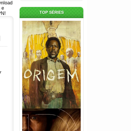
ownload
s e
TOP SÉRIES
PN!
Origem 4ª Temporada Torrent
(2026) WEB-DL 1080p/4K
Dual Áudio
r