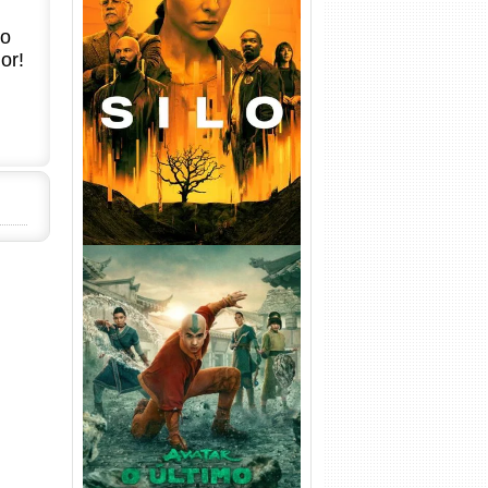
no
or!
Silo 1ª Temporada Torrent
(2023) WEB-DL
720p/1080p/4K Dual Áudio
Avatar: O Último Mestre do
Ar 2ª Temporada Torrent
(2026) WEB-DL 1080p Dual
Áudio