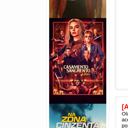
Casamento Sangrento: A
Viúva Torrent (2026) WEB-DL
720p/1080p/4K Dual Áudio
[
Ol
ac
po