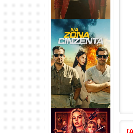
Na Zona Cinzenta Torrent
(2026) WEB-DL 1080p/4K
Dual Áudio
[