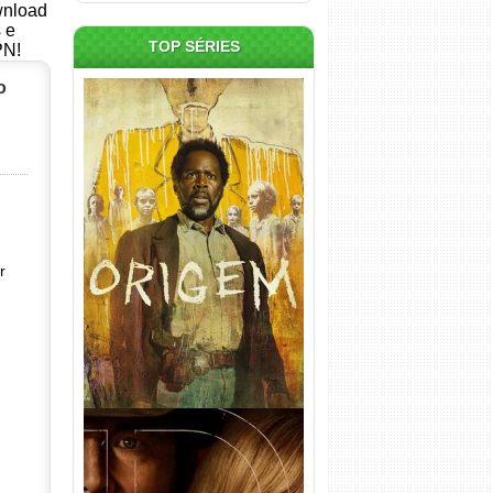
ownload
s e
TOP SÉRIES
PN!
o
Origem 4ª Temporada Torrent
(2026) WEB-DL 1080p/4K
Dual Áudio
r