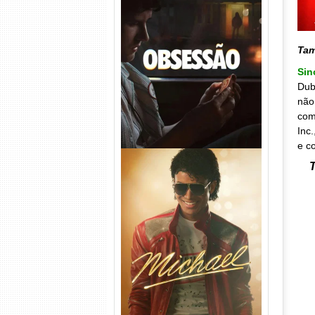
Obsessão Torrent (2026)
WEB-DL 1080p/4K Dual
Ta
Áudio
Si
Dub
não
com
Inc
e c
T
Michael Torrent (2026) WEB-
DL 1080p/4K Dual Áudio