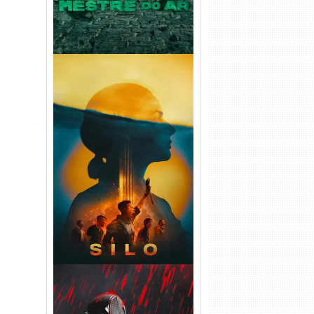
Silo 2ª Temporada (2024)
WEB-DL 1080p Dual Áudio