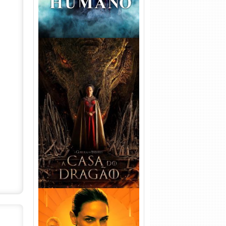
A Casa do Dragão 1ª
Temporada Torrent (2022)
WEB-DL 720p/1080p Dual
Áudio