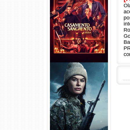
Ol
ac
Casamento Sangrento: A
po
Viúva Torrent (2026) WEB-DL
in
720p/1080p/4K Dual Áudio
Ro
Go
Ba
PR
co
Balística Torrent (2025) WEB-
DL 1080p Dual Áudio