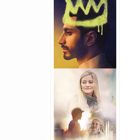
Hamlet Torrent (2026) WEB-
DL 1080p Dual Áudio
Uma Amizade para Recordar
Torrent (2025) WEB-DL 1080p
Dual Áudio