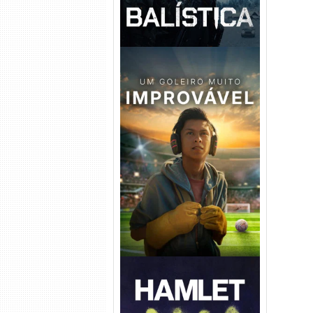
Um Goleiro Muito Improvável
Torrent (2026) WEB-DL 1080p
Dual Áudio