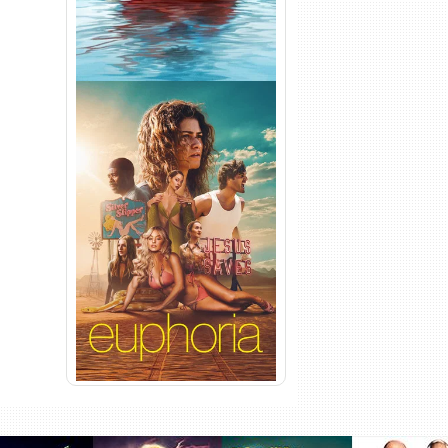
Euphoria 3ª Temporada
Torrent (2026) WEB-DL 1080p
Dual Áudio