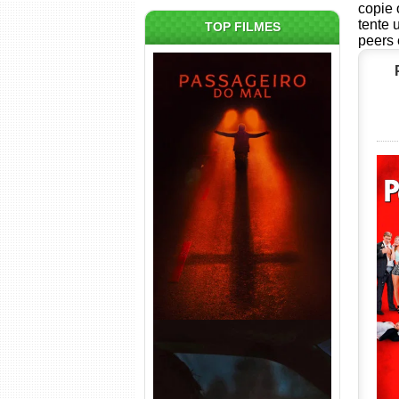
copie 
tente 
TOP FILMES
peers 
Passageiro do Mal Torrent
(2026) WEB-DL 1080p Dual
Áudio