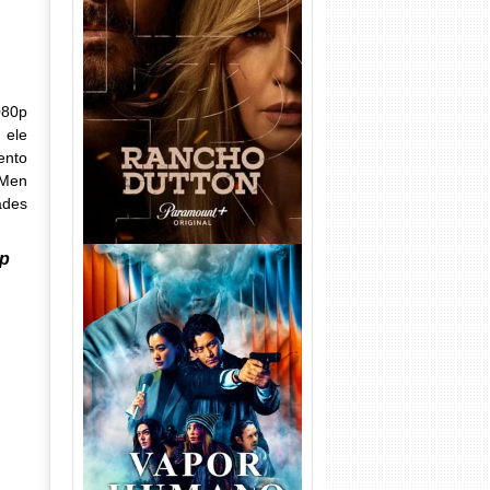
Rancho Dutton 1ª
Temporada Torrent (2026)
WEB-DL 1080p Dual Áudio
080p
 ele
ento
 Men
ades
0p
Vapor Humano 1ª Temporada
Torrent (2026) WEB-DL 1080p
Dual Áudio