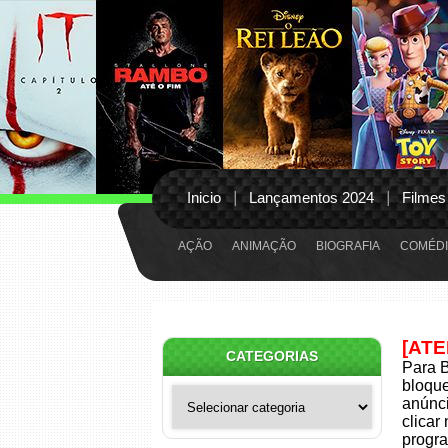
Inicio
Lançamentos 2024
Filmes
AÇÃO
ANIMAÇÃO
BIOGRAFIA
COMÉDI
[AT
CATEGORIAS
Para B
bloqu
Categorias
anúnci
clicar
progra