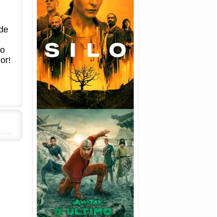
Silo 1ª Temporada Torrent
de
(2023) WEB-DL
720p/1080p/4K Dual Áudio
no
or!
Avatar: O Último Mestre do
Ar 2ª Temporada Torrent
(2026) WEB-DL 1080p Dual
Áudio