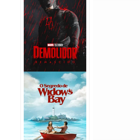
Demolidor: Renascido 2ª
Temporada (2026) WEB-DL
1080p Dual Áudio
O Segredo de Widow’s Bay
1ª Temporada Torrent (2026)
WEB-DL 1080p Dual Áudio