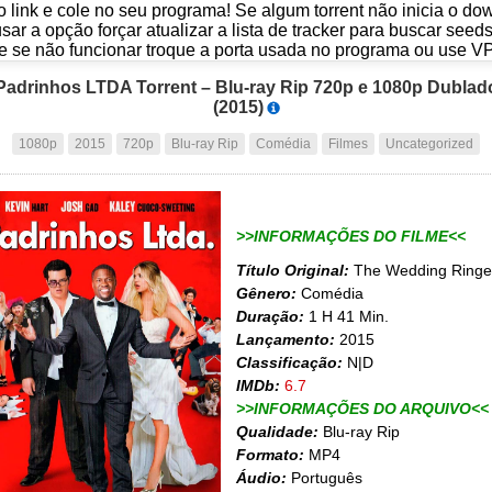
o link e cole no seu programa! Se algum torrent não inicia o d
usar a opção forçar atualizar a lista de tracker para buscar seed
e se não funcionar troque a porta usada no programa ou use V
Padrinhos LTDA Torrent – Blu-ray Rip 720p e 1080p Dublad
(2015)
1080p
2015
720p
Blu-ray Rip
Comédia
Filmes
Uncategorized
>>INFORMAÇÕES DO FILME<<
Título Original:
The Wedding Ringe
Gênero:
Comédia
Duração:
1 H 41 Min.
Lançamento:
2015
Classificação:
N|D
IMDb:
6.7
>>INFORMAÇÕES DO ARQUIVO<<
Qualidade:
Blu-ray Rip
Formato:
MP4
Áudio:
Português