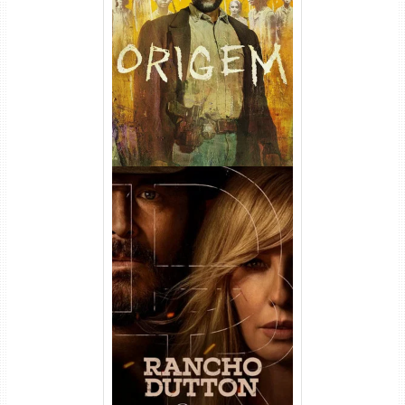
Origem 4ª Temporada Torrent
(2026) WEB-DL 1080p/4K
Dual Áudio
Rancho Dutton 1ª
Temporada Torrent (2026)
WEB-DL 1080p Dual Áudio