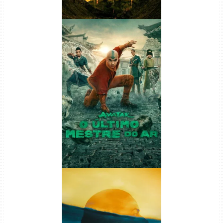
Avatar: O Último Mestre do
Ar 2ª Temporada Torrent
(2026) WEB-DL 1080p Dual
Áudio