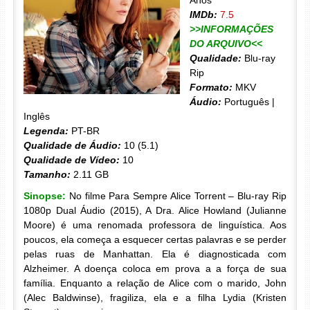
Anos
IMDb:
7.5
>>INFORMAÇÕES
DO ARQUIVO<<
Qualidade:
Blu-ray
Rip
Formato:
MKV
Áudio:
Português |
Inglês
Legenda:
PT-BR
Qualidade de Áudio:
10 (5.1)
Qualidade de Vídeo:
10
Tamanho:
2.11 GB
Sinopse:
No filme Para Sempre Alice Torrent – Blu-ray Rip
1080p Dual Áudio (2015), A Dra. Alice Howland (Julianne
Moore) é uma renomada professora de linguística. Aos
poucos, ela começa a esquecer certas palavras e se perder
pelas ruas de Manhattan. Ela é diagnosticada com
Alzheimer. A doença coloca em prova a a força de sua
família. Enquanto a relação de Alice com o marido, John
(Alec Baldwinse), fragiliza, ela e a filha Lydia (Kristen