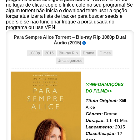
no lugar de clicar copie o link e cole no seu programa! Se
algum torrent não inicia o download tente usar a opção
forçar atualizar a lista de tracker para buscar seeds e
peers e se não funcionar troque a porta usada no
programa ou use VPN!
Para Sempre Alice Torrent – Blu-ray Rip 1080p Dual
Áudio (2015)
1080p
2015
Blu-ray Rip
Drama
Filmes
Uncategorized
>>INFORMAÇÕES
DO FILME<<
Título Original:
Still
Alice
Gênero:
Drama
Duração:
1 h 41 Min.
Lançamento:
2015
Classificação:
12