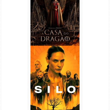
A Casa do Dragão 1ª
Temporada Torrent (2022)
WEB-DL 720p/1080p Dual
Áudio
Silo 1ª Temporada Torrent
(2023) WEB-DL
720p/1080p/4K Dual Áudio