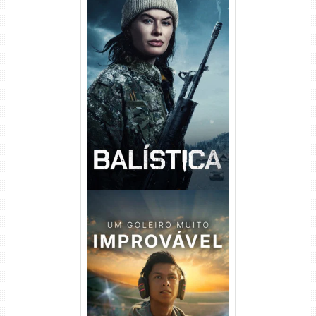
Balística Torrent (2025) WEB-
DL 1080p Dual Áudio
Um Goleiro Muito Improvável
Torrent (2026) WEB-DL 1080p
Dual Áudio