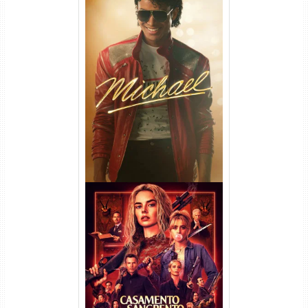
Michael Torrent (2026) WEB-
DL 1080p/4K Dual Áudio
Casamento Sangrento: A
Viúva Torrent (2026) WEB-DL
720p/1080p/4K Dual Áudio