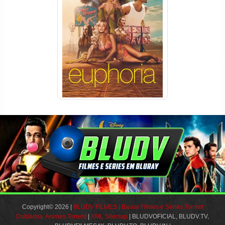
Euphoria 3ª Temporada
Torrent (2026) WEB-DL 1080p
Dual Áudio
Copyright© 2026 |
BLUDV FILMES | Baixar Filmes e Séries Torrent
Dublados, Animes Torrent
|
XML Sitemap
| BLUDVOFICIAL, BLUDV.TV,