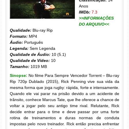
Classificação:
14
Anos
IMDb:
7.3
>>INFORMAÇÕES
DO ARQUIVO<<
Qualidade:
Blu-ray Rip
Formato:
MP4
Áudio:
Português
Legenda:
Sem Legenda
Qualidade de Áudio:
10 (5.1)
Qualidade de Vídeo:
10
Tamanho:
1019 MB
Sinopse:
No filme Para Sempre Vencedor Torrent – Blu-ray
Rip 720p Dublado (2015), Rick Penning vive sua vida da
mesma forma que joga rugby: rápida, forte e intensamente.
Quando ele vai parar na prisão devido a um acidente de
trânsito, conhece Marcus Tate, que lhe oferece a chance de
voltar a jogar pelo seu antigo time rival. Relutante, Rick
decide entrar para o time e deve passar por uma forte
rotina de treinamentos e duras normas de conduta
impostas pelo novo treinador. Rick então precisa enfrentar