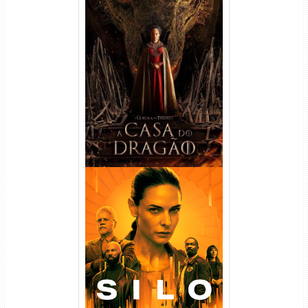
A Casa do Dragão 1ª
Temporada Torrent (2022)
WEB-DL 720p/1080p Dual
Áudio
Silo 1ª Temporada Torrent
(2023) WEB-DL
720p/1080p/4K Dual Áudio