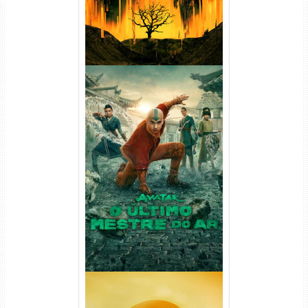
Avatar: O Último Mestre do
Ar 2ª Temporada Torrent
(2026) WEB-DL 1080p Dual
Áudio