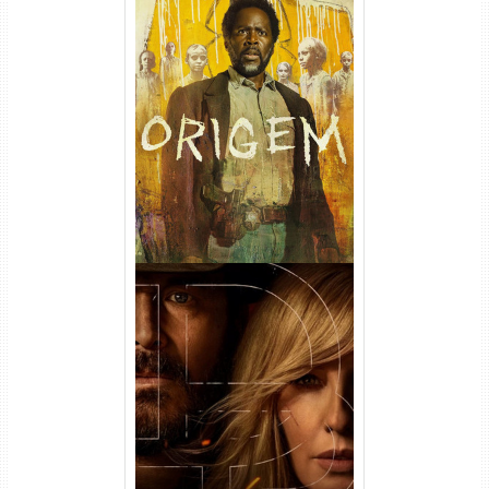
Origem 4ª Temporada Torrent
(2026) WEB-DL 1080p/4K
Dual Áudio
Rancho Dutton 1ª
Temporada Torrent (2026)
WEB-DL 1080p Dual Áudio