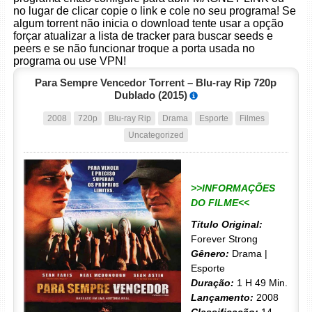
no lugar de clicar copie o link e cole no seu programa! Se
algum torrent não inicia o download tente usar a opção
forçar atualizar a lista de tracker para buscar seeds e
peers e se não funcionar troque a porta usada no
programa ou use VPN!
Para Sempre Vencedor Torrent – Blu-ray Rip 720p
Dublado (2015)
2008
720p
Blu-ray Rip
Drama
Esporte
Filmes
Uncategorized
>>INFORMAÇÕES
DO FILME<<
Título Original:
Forever Strong
Gênero:
Drama |
Esporte
Duração:
1 H 49 Min.
Lançamento:
2008