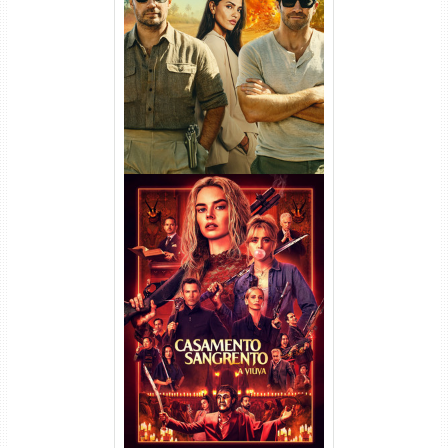
Na Zona Cinzenta Torrent
(2026) WEB-DL 1080p/4K
Dual Áudio
Casamento Sangrento: A
Viúva Torrent (2026) WEB-DL
720p/1080p/4K Dual Áudio