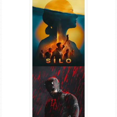
Silo 2ª Temporada (2024)
WEB-DL 1080p Dual Áudio
Demolidor: Renascido 2ª
Temporada (2026) WEB-DL
1080p Dual Áudio