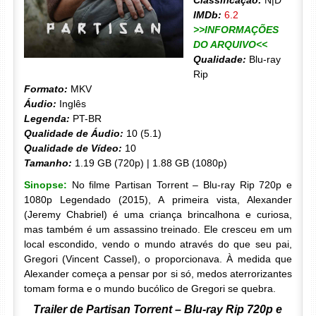
Classificação:
N|D
IMDb:
6.2
>>INFORMAÇÕES
DO ARQUIVO<<
Qualidade:
Blu-ray
Rip
Formato:
MKV
Áudio:
Inglês
Legenda:
PT-BR
Qualidade de Áudio:
10 (5.1)
Qualidade de Vídeo:
10
Tamanho:
1.19 GB (720p) | 1.88 GB (1080p)
Sinopse:
No filme Partisan Torrent – Blu-ray Rip 720p e
1080p Legendado (2015), A primeira vista, Alexander
(Jeremy Chabriel) é uma criança brincalhona e curiosa,
mas também é um assassino treinado. Ele cresceu em um
local escondido, vendo o mundo através do que seu pai,
Gregori (Vincent Cassel), o proporcionava. À medida que
Alexander começa a pensar por si só, medos aterrorizantes
tomam forma e o mundo bucólico de Gregori se quebra.
Trailer de Partisan Torrent – Blu-ray Rip 720p e