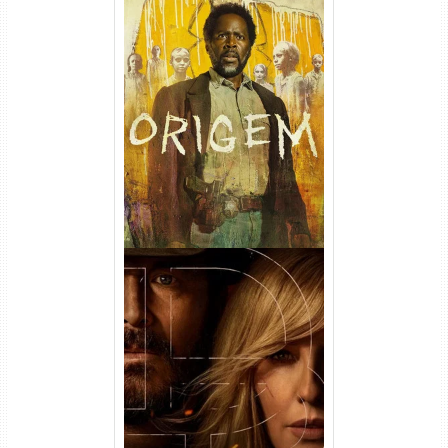
Origem 4ª Temporada Torrent
(2026) WEB-DL 1080p/4K
Dual Áudio
Rancho Dutton 1ª
Temporada Torrent (2026)
WEB-DL 1080p Dual Áudio