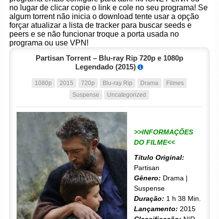
no lugar de clicar copie o link e cole no seu programa! Se
algum torrent não inicia o download tente usar a opção
forçar atualizar a lista de tracker para buscar seeds e
peers e se não funcionar troque a porta usada no
programa ou use VPN!
Partisan Torrent – Blu-ray Rip 720p e 1080p
Legendado (2015)
1080p
2015
720p
Blu-ray Rip
Drama
Filmes
Suspense
Uncategorized
>>INFORMAÇÕES
DO FILME<<
Título Original:
Partisan
Gênero:
Drama |
Suspense
Duração:
1 h 38 Min.
Lançamento:
2015