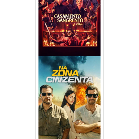
Casamento Sangrento: A
Viúva Torrent (2026) WEB-DL
720p/1080p/4K Dual Áudio
Na Zona Cinzenta Torrent
(2026) WEB-DL 1080p/4K
Dual Áudio