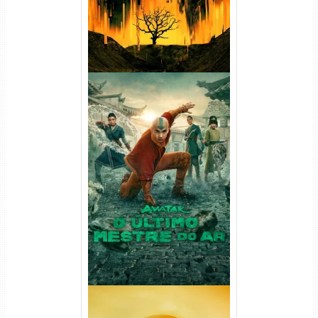
Avatar: O Último Mestre do
Ar 2ª Temporada Torrent
(2026) WEB-DL 1080p Dual
Áudio