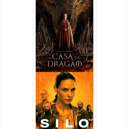
A Casa do Dragão 1ª
Temporada Torrent (2022)
WEB-DL 720p/1080p Dual
Áudio
Silo 1ª Temporada Torrent
(2023) WEB-DL
720p/1080p/4K Dual Áudio