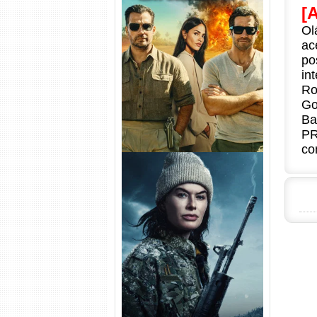
[
Ol
Na Zona Cinzenta Torrent
ac
(2026) WEB-DL 1080p/4K
Dual Áudio
po
in
Ro
Go
Ba
PR
co
Balística Torrent (2025) WEB-
DL 1080p Dual Áudio