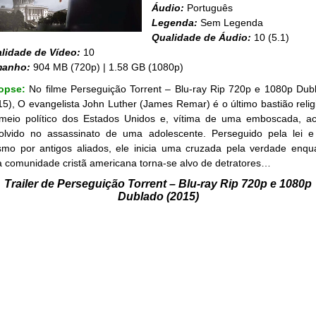
Áudio:
Português
Legenda:
Sem Legenda
Qualidade de Áudio:
10 (5.1)
lidade de Vídeo:
10
manho:
904 MB (720p) | 1.58 GB (1080p)
opse:
No filme Perseguição Torrent – Blu-ray Rip 720p e 1080p Dub
15), O evangelista John Luther (James Remar) é o último bastião relig
meio político dos Estados Unidos e, vítima de uma emboscada, a
olvido no assassinato de uma adolescente. Perseguido pela lei e
mo por antigos aliados, ele inicia uma cruzada pela verdade enqu
a comunidade cristã americana torna-se alvo de detratores…
Trailer de Perseguição Torrent – Blu-ray Rip 720p e 1080p
Dublado (2015)