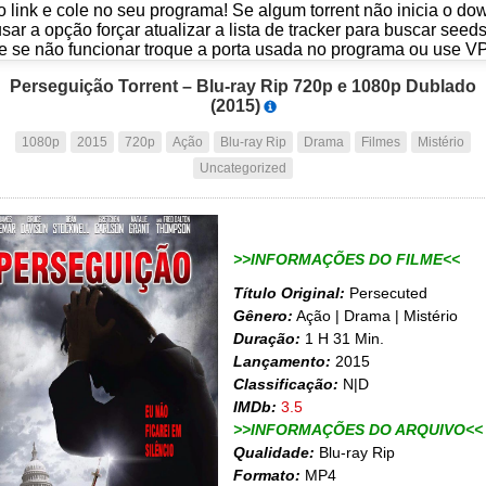
o link e cole no seu programa! Se algum torrent não inicia o d
usar a opção forçar atualizar a lista de tracker para buscar seed
e se não funcionar troque a porta usada no programa ou use V
Perseguição Torrent – Blu-ray Rip 720p e 1080p Dublado
(2015)
1080p
2015
720p
Ação
Blu-ray Rip
Drama
Filmes
Mistério
Uncategorized
>>INFORMAÇÕES DO FILME<<
Título Original:
Persecuted
Gênero:
Ação | Drama | Mistério
Duração:
1 H 31 Min.
Lançamento:
2015
Classificação:
N|D
IMDb:
3.5
>>INFORMAÇÕES DO ARQUIVO<<
Qualidade:
Blu-ray Rip
Formato:
MP4