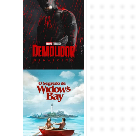
Demolidor: Renascido 2ª
Temporada (2026) WEB-DL
1080p Dual Áudio
O Segredo de Widow’s Bay
1ª Temporada Torrent (2026)
WEB-DL 1080p Dual Áudio