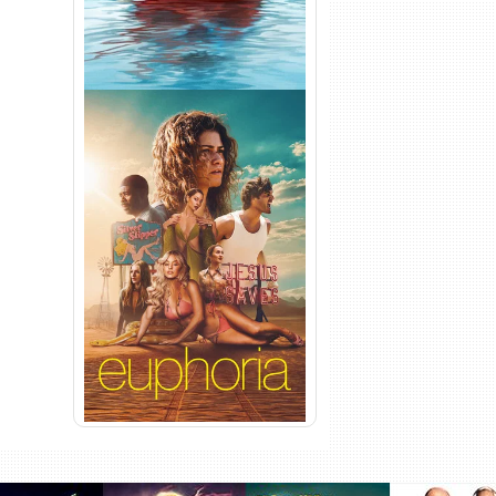
Euphoria 3ª Temporada
Torrent (2026) WEB-DL 1080p
Dual Áudio