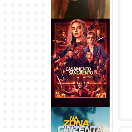
Casamento Sangrento: A
Viúva Torrent (2026) WEB-DL
720p/1080p/4K Dual Áudio