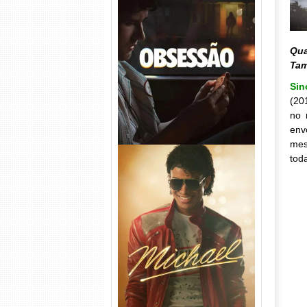
Obsessão Torrent (2026)
WEB-DL 1080p/4K Dual
Qua
Áudio
Ta
Sin
(20
no 
env
mes
tod
Michael Torrent (2026) WEB-
DL 1080p/4K Dual Áudio