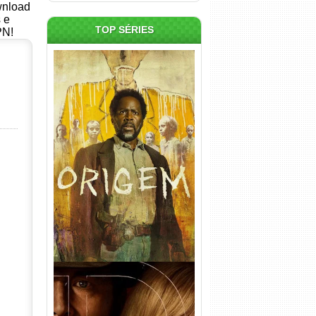
ownload
s e
TOP SÉRIES
PN!
Origem 4ª Temporada Torrent
(2026) WEB-DL 1080p/4K
Dual Áudio