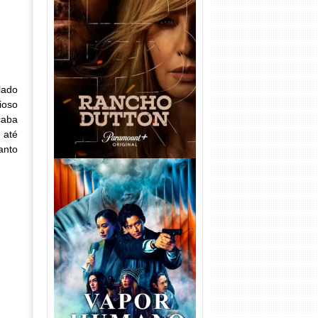
Rancho Dutton 1ª
Temporada Torrent (2026)
WEB-DL 1080p Dual Áudio
lado
ioso
caba
 até
anto
Vapor Humano 1ª Temporada
Torrent (2026) WEB-DL 1080p
Dual Áudio