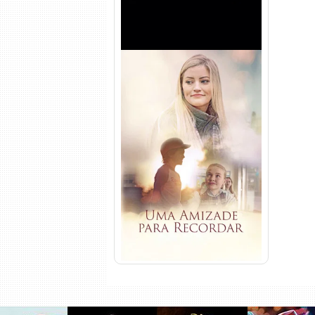
Uma Amizade para Recordar
Torrent (2025) WEB-DL 1080p
Dual Áudio