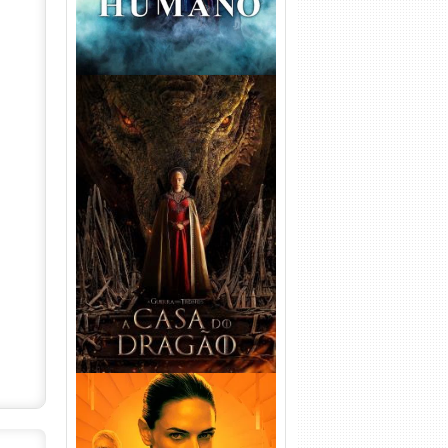
A Casa do Dragão 1ª
Temporada Torrent (2022)
WEB-DL 720p/1080p Dual
Áudio