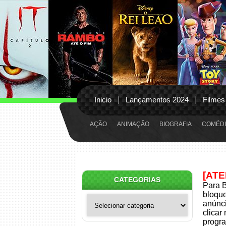
Inicio
Lançamentos 2024
Filmes
AÇÃO
ANIMAÇÃO
BIOGRAFIA
COMÉDI
[AT
CATEGORIAS
Para B
bloqu
Categorias
anúnci
clicar
progra