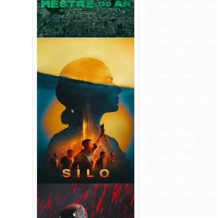
Silo 2ª Temporada (2024)
WEB-DL 1080p Dual Áudio