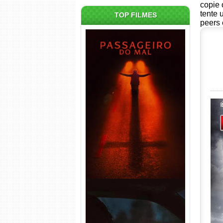
copie 
tente 
TOP FILMES
peers 
Passageiro do Mal Torrent
(2026) WEB-DL 1080p Dual
Áudio