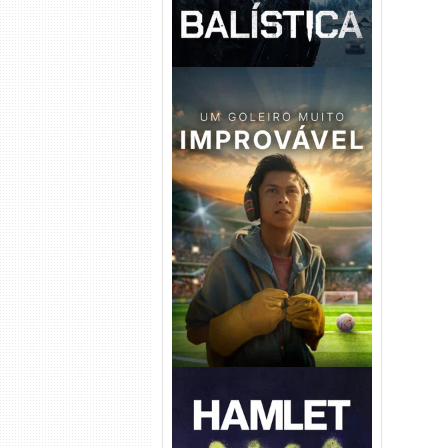
Um Goleiro Muito Improvável
Torrent (2026) WEB-DL 1080p
Dual Áudio