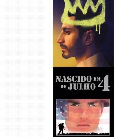
Hamlet Torrent (2026) WEB-
DL 1080p Dual Áudio
Nascido em 4 de Julho
Torrent (1989) WEB-DL 1080p
Dual Áudio