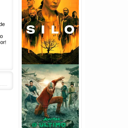
Silo 1ª Temporada Torrent
(2023) WEB-DL
de
720p/1080p/4K Dual Áudio
no
or!
Avatar: O Último Mestre do
Ar 2ª Temporada Torrent
(2026) WEB-DL 1080p Dual
Áudio