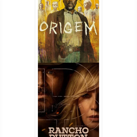
Origem 4ª Temporada Torrent
(2026) WEB-DL 1080p/4K
Dual Áudio
Rancho Dutton 1ª
Temporada Torrent (2026)
WEB-DL 1080p Dual Áudio