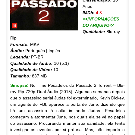
Classificação:
16
Anos
IMDb:
4.3
>>INFORMAÇÕES
DO ARQUIVO<<
Qualidade:
Blu-ray
Rip
Formato:
MKV
Áudio:
Português | Inglês
Legenda:
PT-BR
Qualidade de Áudio:
10 (5.1)
Qualidade de Vídeo:
10
Tamanho:
837 MB
Sinopse:
No filme Pesadelos do Passado 2 Torrent – Blu-
ray Rip 720p Dual Áudio (2015), Algumas semanas depois
que o assassino serial Judas foi exterminado, Kevin Dickey,
um agente do FBI, aparece à porta de June, dizendo que
há um assassino à solta imitando Judas. Pesadelos
começam a atormentar June, nos quais ela se vê no papel
do assassino. Procurando manter sua sanidade, ela tenta
investigar os eventos por si própria. Mas, não importa o