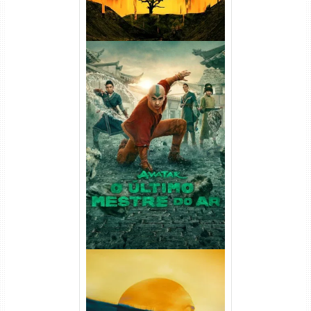
Avatar: O Último Mestre do
Ar 2ª Temporada Torrent
(2026) WEB-DL 1080p Dual
Áudio