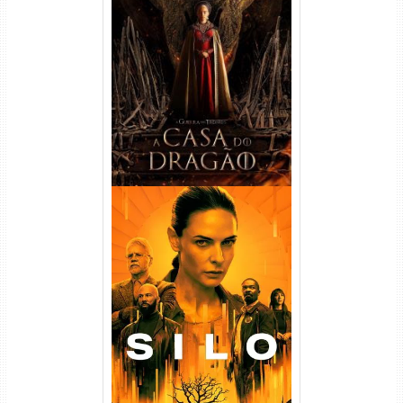
A Casa do Dragão 1ª
Temporada Torrent (2022)
WEB-DL 720p/1080p Dual
Áudio
Silo 1ª Temporada Torrent
(2023) WEB-DL
720p/1080p/4K Dual Áudio