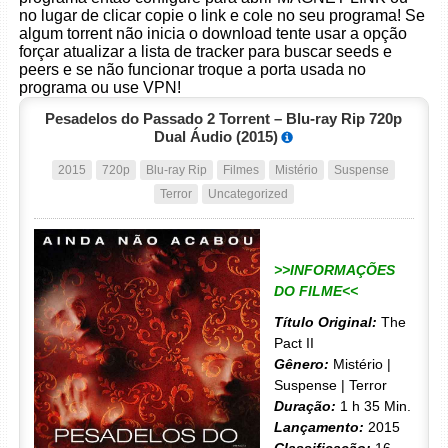
no lugar de clicar copie o link e cole no seu programa! Se
algum torrent não inicia o download tente usar a opção
forçar atualizar a lista de tracker para buscar seeds e
peers e se não funcionar troque a porta usada no
programa ou use VPN!
Pesadelos do Passado 2 Torrent – Blu-ray Rip 720p
Dual Áudio (2015)
2015
720p
Blu-ray Rip
Filmes
Mistério
Suspense
Terror
Uncategorized
>>INFORMAÇÕES
DO FILME<<
Título Original:
The
Pact II
Gênero:
Mistério |
Suspense | Terror
Duração:
1 h 35 Min.
Lançamento:
2015