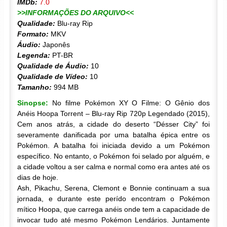
IMDb:
7.0
>>INFORMAÇÕES DO ARQUIVO<<
Qualidade:
Blu-ray Rip
Formato:
MKV
Áudio:
Japonês
Legenda:
PT-BR
Qualidade de Áudio:
10
Qualidade de Vídeo:
10
Tamanho:
994 MB
Sinopse:
No filme Pokémon XY O Filme: O Gênio dos
Anéis Hoopa Torrent – Blu-ray Rip 720p Legendado (2015),
Cem anos atrás, a cidade do deserto “Désser City” foi
severamente danificada por uma batalha épica entre os
Pokémon. A batalha foi iniciada devido a um Pokémon
específico. No entanto, o Pokémon foi selado por alguém, e
a cidade voltou a ser calma e normal como era antes até os
dias de hoje.
Ash, Pikachu, Serena, Clemont e Bonnie continuam a sua
jornada, e durante este perído encontram o Pokémon
mítico Hoopa, que carrega anéis onde tem a capacidade de
invocar tudo até mesmo Pokémon Lendários. Juntamente