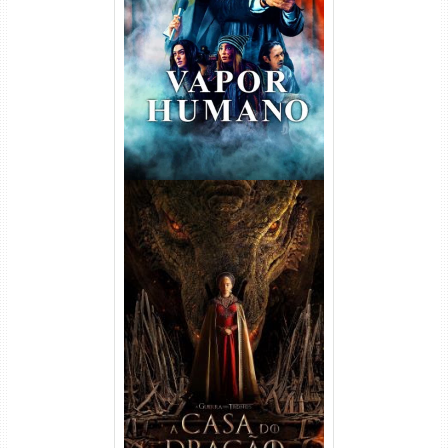
Vapor Humano 1ª Temporada
Torrent (2026) WEB-DL 1080p
Dual Áudio
A Casa do Dragão 1ª
Temporada Torrent (2022)
WEB-DL 720p/1080p Dual
Áudio