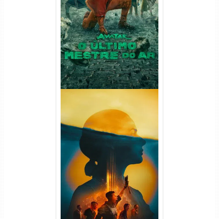
Avatar: O Último Mestre do
Ar 2ª Temporada Torrent
(2026) WEB-DL 1080p Dual
Áudio
Silo 2ª Temporada (2024)
WEB-DL 1080p Dual Áudio