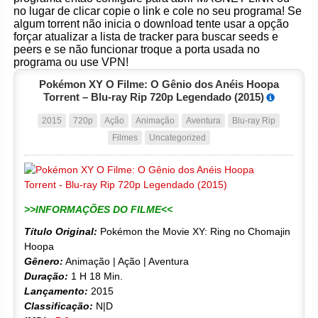
no lugar de clicar copie o link e cole no seu programa! Se
algum torrent não inicia o download tente usar a opção
forçar atualizar a lista de tracker para buscar seeds e
peers e se não funcionar troque a porta usada no
programa ou use VPN!
Pokémon XY O Filme: O Gênio dos Anéis Hoopa
Torrent – Blu-ray Rip 720p Legendado (2015)
2015
720p
Ação
Animação
Aventura
Blu-ray Rip
Filmes
Uncategorized
>>INFORMAÇÕES DO FILME<<
Título Original:
Pokémon the Movie XY: Ring no Chomajin
Hoopa
Gênero:
Animação | Ação | Aventura
Duração:
1 H 18 Min.
Lançamento:
2015
Classificação:
N|D