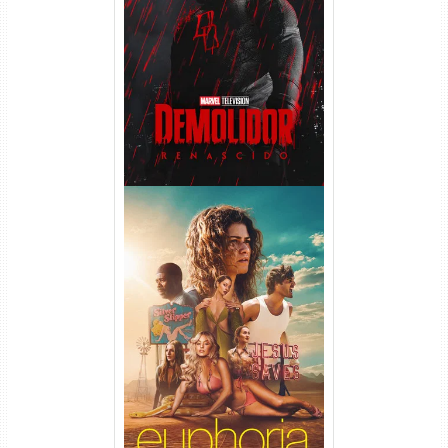
Demolidor: Renascido 2ª
Temporada (2026) WEB-DL
1080p Dual Áudio
Euphoria 3ª Temporada
Torrent (2026) WEB-DL 1080p
Dual Áudio