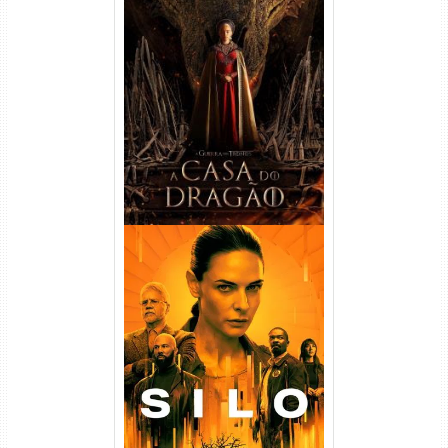
A Casa do Dragão 1ª
Temporada Torrent (2022)
WEB-DL 720p/1080p Dual
Áudio
Silo 1ª Temporada Torrent
(2023) WEB-DL
720p/1080p/4K Dual Áudio