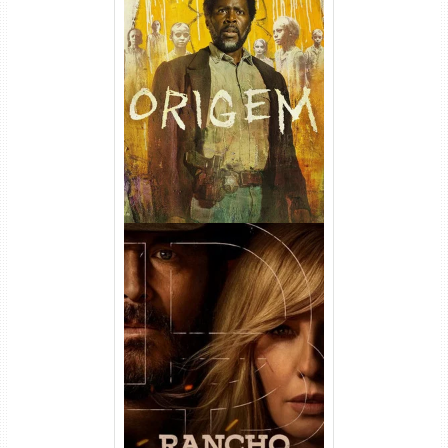
Origem 4ª Temporada Torrent
(2026) WEB-DL 1080p/4K
Dual Áudio
Rancho Dutton 1ª
Temporada Torrent (2026)
WEB-DL 1080p Dual Áudio