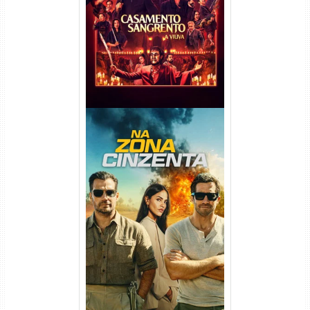
Viúva Torrent (2026) WEB-DL
720p/1080p/4K Dual Áudio
Na Zona Cinzenta Torrent
(2026) WEB-DL 1080p/4K
Dual Áudio