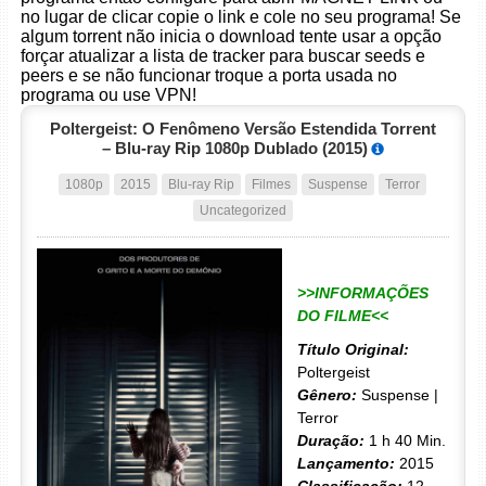
no lugar de clicar copie o link e cole no seu programa! Se
algum torrent não inicia o download tente usar a opção
forçar atualizar a lista de tracker para buscar seeds e
peers e se não funcionar troque a porta usada no
programa ou use VPN!
Poltergeist: O Fenômeno Versão Estendida Torrent
– Blu-ray Rip 1080p Dublado (2015)
1080p
2015
Blu-ray Rip
Filmes
Suspense
Terror
Uncategorized
>>INFORMAÇÕES
DO FILME<<
Título Original:
Poltergeist
Gênero:
Suspense |
Terror
Duração:
1 h 40 Min.
Lançamento:
2015