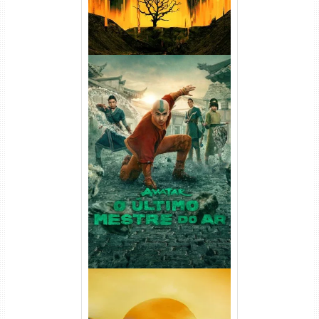
Avatar: O Último Mestre do
Ar 2ª Temporada Torrent
(2026) WEB-DL 1080p Dual
Áudio