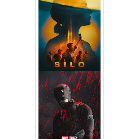
Silo 2ª Temporada (2024)
WEB-DL 1080p Dual Áudio
Demolidor: Renascido 2ª
Temporada (2026) WEB-DL
1080p Dual Áudio