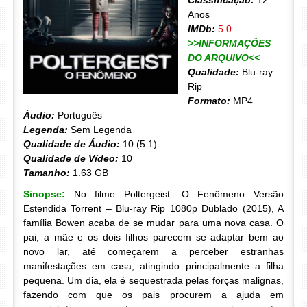
Classificação:
12
Anos
IMDb:
5.0
>>INFORMAÇÕES
DO ARQUIVO<<
Qualidade:
Blu-ray
Rip
Formato:
MP4
Áudio:
Português
Legenda:
Sem Legenda
Qualidade de Áudio:
10 (5.1)
Qualidade de Vídeo:
10
Tamanho:
1.63 GB
Sinopse:
No filme Poltergeist: O Fenômeno Versão
Estendida Torrent – Blu-ray Rip 1080p Dublado (2015), A
família Bowen acaba de se mudar para uma nova casa. O
pai, a mãe e os dois filhos parecem se adaptar bem ao
novo lar, até começarem a perceber estranhas
manifestações em casa, atingindo principalmente a filha
pequena. Um dia, ela é sequestrada pelas forças malignas,
fazendo com que os pais procurem a ajuda em