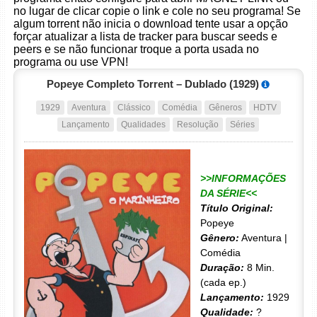
no lugar de clicar copie o link e cole no seu programa! Se
algum torrent não inicia o download tente usar a opção
forçar atualizar a lista de tracker para buscar seeds e
peers e se não funcionar troque a porta usada no
programa ou use VPN!
Popeye Completo Torrent – Dublado (1929)
1929
Aventura
Clássico
Comédia
Gêneros
HDTV
Lançamento
Qualidades
Resolução
Séries
>>INFORMAÇÕES
DA SÉRIE<<
Título Original:
Popeye
Gênero:
Aventura |
Comédia
Duração:
8 Min.
(cada ep.)
Lançamento:
1929
Qualidade:
?