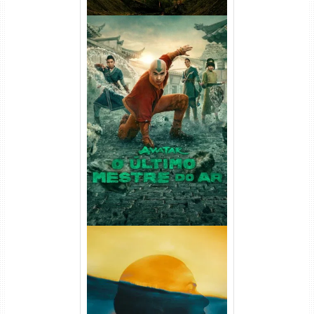
Avatar: O Último Mestre do
Ar 2ª Temporada Torrent
(2026) WEB-DL 1080p Dual
Áudio