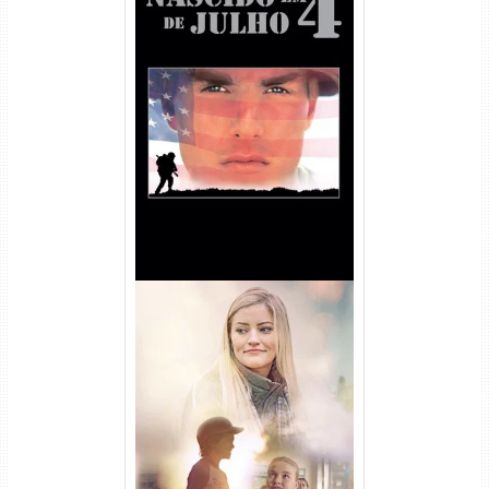
Nascido em 4 de Julho
Torrent (1989) WEB-DL 1080p
Dual Áudio
Uma Amizade para Recordar
Torrent (2025) WEB-DL 1080p
Dual Áudio