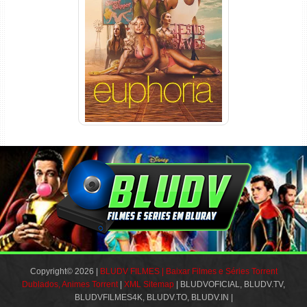
Euphoria 3ª Temporada
Torrent (2026) WEB-DL 1080p
Dual Áudio
Copyright© 2026 |
BLUDV FILMES | Baixar Filmes e Séries Torrent
Dublados, Animes Torrent
|
XML Sitemap
| BLUDVOFICIAL, BLUDV.TV,
BLUDVFILMES4K, BLUDV.TO, BLUDV.IN |