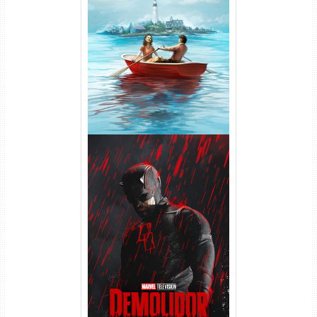
O Segredo de Widow’s Bay
1ª Temporada Torrent (2026)
WEB-DL 1080p Dual Áudio
Demolidor: Renascido 2ª
Temporada (2026) WEB-DL
1080p Dual Áudio