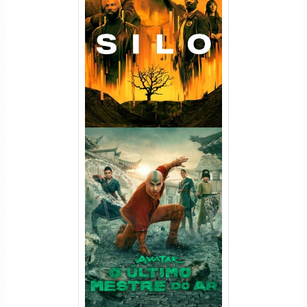
Silo 1ª Temporada Torrent
(2023) WEB-DL
720p/1080p/4K Dual Áudio
Avatar: O Último Mestre do
Ar 2ª Temporada Torrent
(2026) WEB-DL 1080p Dual
Áudio