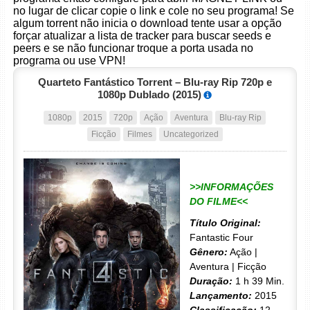
no lugar de clicar copie o link e cole no seu programa! Se
algum torrent não inicia o download tente usar a opção
forçar atualizar a lista de tracker para buscar seeds e
peers e se não funcionar troque a porta usada no
programa ou use VPN!
Quarteto Fantástico Torrent – Blu-ray Rip 720p e
1080p Dublado (2015)
1080p
2015
720p
Ação
Aventura
Blu-ray Rip
Ficção
Filmes
Uncategorized
>>INFORMAÇÕES
DO FILME<<
Título Original:
Fantastic Four
Gênero:
Ação |
Aventura | Ficção
Duração:
1 h 39 Min.
Lançamento:
2015