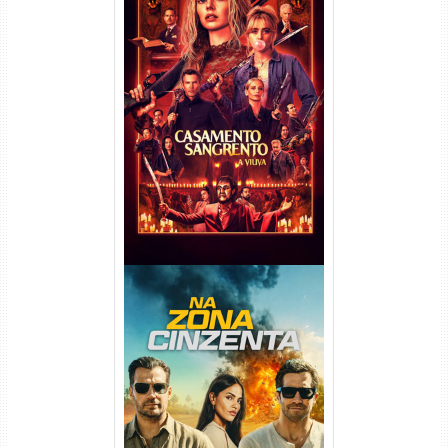
Casamento Sangrento: A
Viúva Torrent (2026) WEB-DL
720p/1080p/4K Dual Áudio
Na Zona Cinzenta Torrent
(2026) WEB-DL 1080p/4K
Dual Áudio