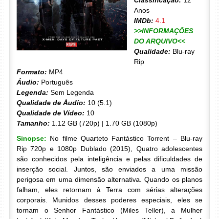
Classificação:
12
Anos
IMDb:
4.1
>>INFORMAÇÕES
DO ARQUIVO<<
Qualidade:
Blu-ray
Rip
Formato:
MP4
Áudio:
Português
Legenda:
Sem Legenda
Qualidade de Áudio:
10 (5.1)
Qualidade de Vídeo:
10
Tamanho:
1.12 GB (720p) | 1.70 GB (1080p)
Sinopse:
No filme Quarteto Fantástico Torrent – Blu-ray
Rip 720p e 1080p Dublado (2015), Quatro adolescentes
são conhecidos pela inteligência e pelas dificuldades de
inserção social. Juntos, são enviados a uma missão
perigosa em uma dimensão alternativa. Quando os planos
falham, eles retornam à Terra com sérias alterações
corporais. Munidos desses poderes especiais, eles se
tornam o Senhor Fantástico (Miles Teller), a Mulher