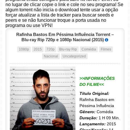
no lugar de clicar copie o link e cole no seu programa! Se
algum torrent não inicia o download tente usar a opção
forçar atualizar a lista de tracker para buscar seeds e
peers e se não funcionar troque a porta usada no
programa ou use VPN!
Rafinha Bastos Em Péssima Influência Torrent –
Blu-ray Rip 720p e 1080p Nacional (2015)
1080p
2015
720p
Blu-ray Rip
Comédia
Filmes
Nacional
Uncategorized
>>INFORMAÇÕES
DO FILME<<
Título Original:
Rafinha Bastos em
Péssima Influência
Gênero:
Comédia
Duração:
1 H 09 Min.
Lançamento:
2015