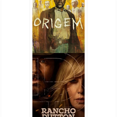
Origem 4ª Temporada Torrent
(2026) WEB-DL 1080p/4K
Dual Áudio
Rancho Dutton 1ª
Temporada Torrent (2026)
WEB-DL 1080p Dual Áudio