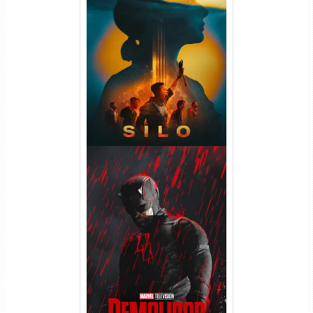
Silo 2ª Temporada (2024)
WEB-DL 1080p Dual Áudio
Demolidor: Renascido 2ª
Temporada (2026) WEB-DL
1080p Dual Áudio