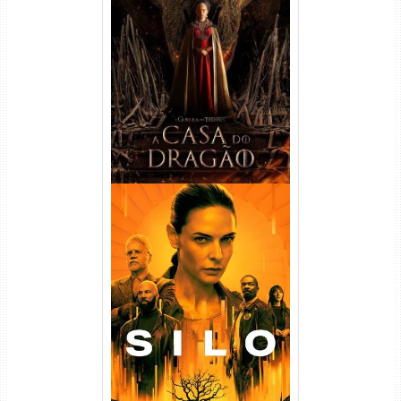
A Casa do Dragão 1ª
Temporada Torrent (2022)
WEB-DL 720p/1080p Dual
Áudio
Silo 1ª Temporada Torrent
(2023) WEB-DL
720p/1080p/4K Dual Áudio