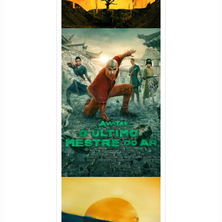
Avatar: O Último Mestre do
Ar 2ª Temporada Torrent
(2026) WEB-DL 1080p Dual
Áudio