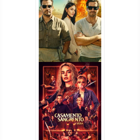
Na Zona Cinzenta Torrent
(2026) WEB-DL 1080p/4K
Dual Áudio
Casamento Sangrento: A
Viúva Torrent (2026) WEB-DL
720p/1080p/4K Dual Áudio