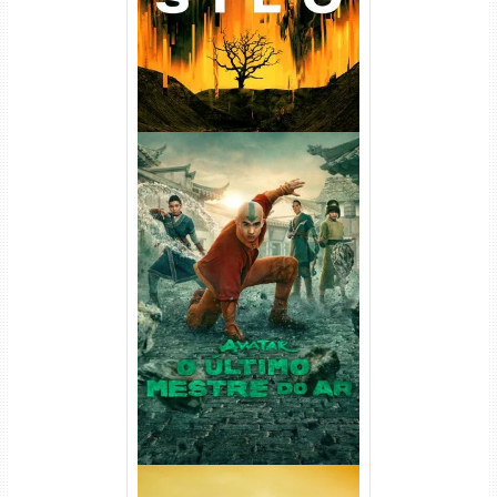
Avatar: O Último Mestre do
Ar 2ª Temporada Torrent
(2026) WEB-DL 1080p Dual
Áudio