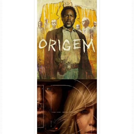
Origem 4ª Temporada Torrent
(2026) WEB-DL 1080p/4K
Dual Áudio
Rancho Dutton 1ª
Temporada Torrent (2026)
WEB-DL 1080p Dual Áudio