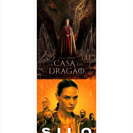
A Casa do Dragão 1ª
Temporada Torrent (2022)
WEB-DL 720p/1080p Dual
Áudio
Silo 1ª Temporada Torrent
(2023) WEB-DL
720p/1080p/4K Dual Áudio