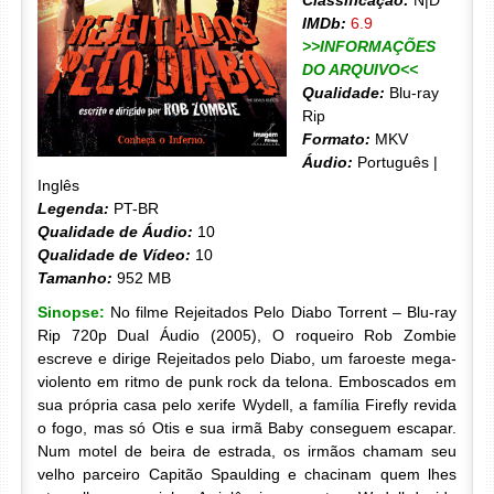
Classificação:
N|D
IMDb:
6.9
>>INFORMAÇÕES
DO ARQUIVO<<
Qualidade:
Blu-ray
Rip
Formato:
MKV
Áudio:
Português |
Inglês
Legenda:
PT-BR
Qualidade de Áudio:
10
Qualidade de Vídeo:
10
Tamanho:
952 MB
Sinopse:
No filme Rejeitados Pelo Diabo Torrent – Blu-ray
Rip 720p Dual Áudio (2005), O roqueiro Rob Zombie
escreve e dirige Rejeitados pelo Diabo, um faroeste mega-
violento em ritmo de punk rock da telona. Emboscados em
sua própria casa pelo xerife Wydell, a família Firefly revida
o fogo, mas só Otis e sua irmã Baby conseguem escapar.
Num motel de beira de estrada, os irmãos chamam seu
velho parceiro Capitão Spaulding e chacinam quem lhes