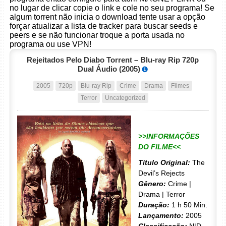
no lugar de clicar copie o link e cole no seu programa! Se
algum torrent não inicia o download tente usar a opção
forçar atualizar a lista de tracker para buscar seeds e
peers e se não funcionar troque a porta usada no
programa ou use VPN!
Rejeitados Pelo Diabo Torrent – Blu-ray Rip 720p
Dual Áudio (2005)
2005
720p
Blu-ray Rip
Crime
Drama
Filmes
Terror
Uncategorized
>>INFORMAÇÕES
DO FILME<<
Título Original:
The
Devil’s Rejects
Gênero:
Crime |
Drama | Terror
Duração:
1 h 50 Min.
Lançamento:
2005