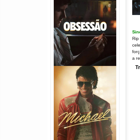
Obsessão Torrent (2026)
WEB-DL 1080p/4K Dual
Áudio
Si
Rip
cel
for
a r
T
Michael Torrent (2026) WEB-
DL 1080p/4K Dual Áudio