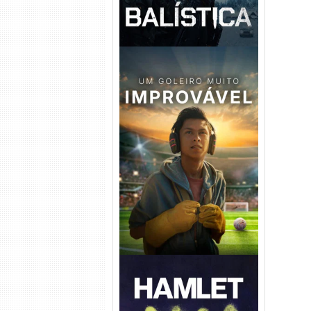
Um Goleiro Muito Improvável
Torrent (2026) WEB-DL 1080p
Dual Áudio