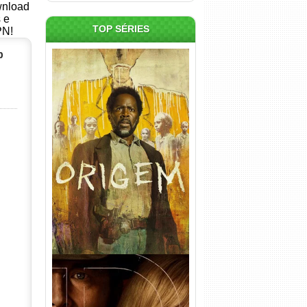
ownload
s e
TOP SÉRIES
PN!
p
Origem 4ª Temporada Torrent
(2026) WEB-DL 1080p/4K
Dual Áudio