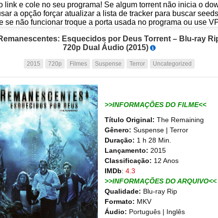
o link e cole no seu programa! Se algum torrent não inicia o d
usar a opção forçar atualizar a lista de tracker para buscar seed
e se não funcionar troque a porta usada no programa ou use V
Remanescentes: Esquecidos por Deus Torrent – Blu-ray Ri
720p Dual Áudio (2015)
2015
720p
Filmes
Suspense
Terror
Uncategorized
>>INFORMAÇÕES DO FILME<<
Título Original:
The Remaining
Gênero:
Suspense | Terror
Duração:
1 h 28 Min.
Lançamento:
2015
Classificação:
12 Anos
IMDb
:
4.3
>>INFORMAÇÕES DO ARQUIVO<<
Qualidade:
Blu-ray Rip
Formato:
MKV
Áudio:
Português | Inglês