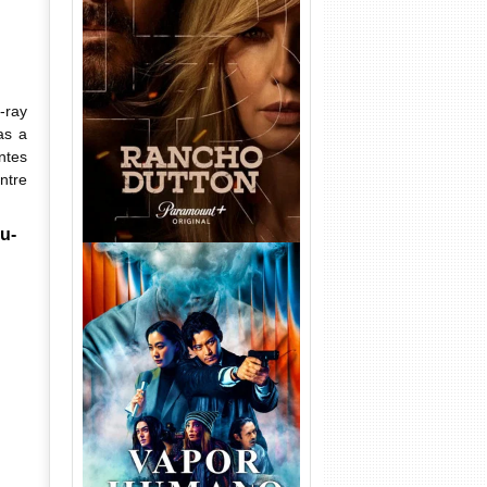
Rancho Dutton 1ª
Temporada Torrent (2026)
WEB-DL 1080p Dual Áudio
-ray
as a
ntes
ntre
u-
Vapor Humano 1ª Temporada
Torrent (2026) WEB-DL 1080p
Dual Áudio