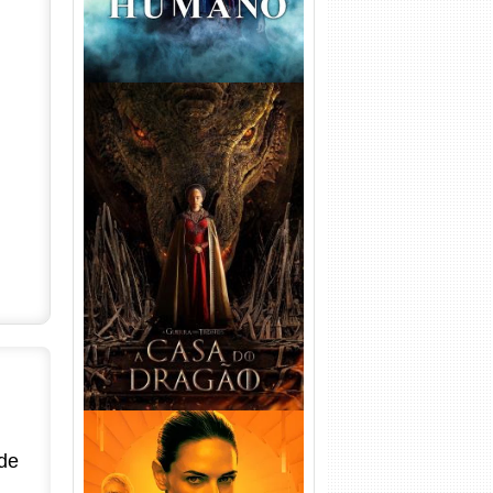
A Casa do Dragão 1ª
Temporada Torrent (2022)
WEB-DL 720p/1080p Dual
Áudio
de