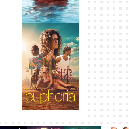
Euphoria 3ª Temporada
Torrent (2026) WEB-DL 1080p
Dual Áudio