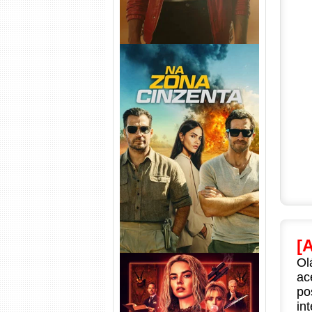
Na Zona Cinzenta Torrent
(2026) WEB-DL 1080p/4K
Dual Áudio
[
Ol
ac
po
in