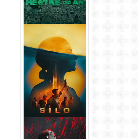
Silo 2ª Temporada (2024)
WEB-DL 1080p Dual Áudio