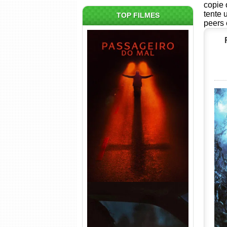
copie 
tente 
TOP FILMES
peers 
Passageiro do Mal Torrent
(2026) WEB-DL 1080p Dual
Áudio