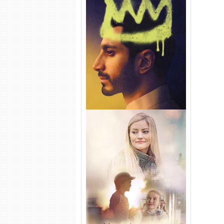
Hamlet Torrent (2026) WEB-
DL 1080p Dual Áudio
Uma Amizade para Recordar
Torrent (2025) WEB-DL 1080p
Dual Áudio