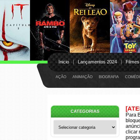
Inicio
Lançamentos 2024
Filmes
AÇÃO
ANIMAÇÃO
BIOGRAFIA
COMÉDI
[AT
CATEGORIAS
Para B
bloqu
Categorias
anúnci
clicar
progra