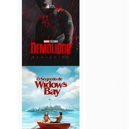
Demolidor: Renascido 2ª
Temporada (2026) WEB-DL
1080p Dual Áudio
O Segredo de Widow’s Bay
1ª Temporada Torrent (2026)
WEB-DL 1080p Dual Áudio