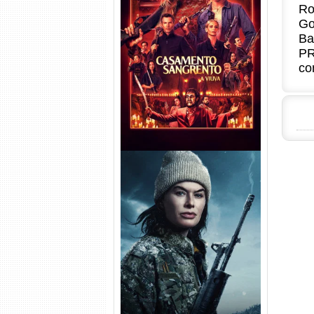
Ro
Go
Casamento Sangrento: A
Ba
Viúva Torrent (2026) WEB-DL
PR
720p/1080p/4K Dual Áudio
co
Balística Torrent (2025) WEB-
DL 1080p Dual Áudio