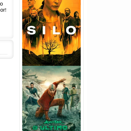
no
or!
Silo 1ª Temporada Torrent
(2023) WEB-DL
720p/1080p/4K Dual Áudio
Avatar: O Último Mestre do
Ar 2ª Temporada Torrent
(2026) WEB-DL 1080p Dual
Áudio