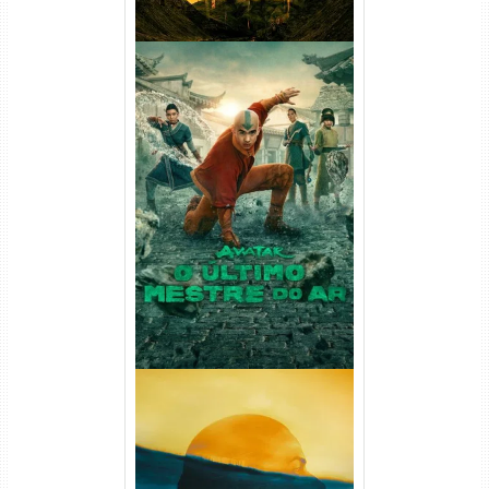
Avatar: O Último Mestre do
Ar 2ª Temporada Torrent
(2026) WEB-DL 1080p Dual
Áudio