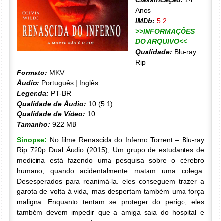
Classificação:
14
Anos
IMDb:
5.2
>>INFORMAÇÕES
DO ARQUIVO<<
Qualidade:
Blu-ray
Rip
Formato:
MKV
Áudio:
Português | Inglês
Legenda:
PT-BR
Qualidade de Áudio:
10 (5.1)
Qualidade de Vídeo:
10
Tamanho:
922 MB
Sinopse:
No filme Renascida do Inferno Torrent – Blu-ray
Rip 720p Dual Áudio (2015), Um grupo de estudantes de
medicina está fazendo uma pesquisa sobre o cérebro
humano, quando acidentalmente matam uma colega.
Desesperados para reanimá-la, eles conseguem trazer a
garota de volta à vida, mas despertam também uma força
maligna. Enquanto tentam se proteger do perigo, eles
também devem impedir que a amiga saia do hospital e