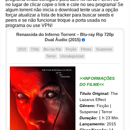
no lugar de clicar copie o link e cole no seu programa! Se
algum torrent não inicia o download tente usar a opção
forçar atualizar a lista de tracker para buscar seeds e
peers e se não funcionar troque a porta usada no
programa ou use VPN!
Renascida do Inferno Torrent – Blu-ray Rip 720p
Dual Áudio (2015)
2015
720p
Blu-ray Rip
Ficção
Filmes
Suspense
Terror
Uncategorized
>>INFORMAÇÕES
DO FILME<<
Título Original:
The
Lazarus Effect
Gênero:
Ficção |
Suspense | Terror
Duração:
1 h 23 Min.
Lançamento:
2015