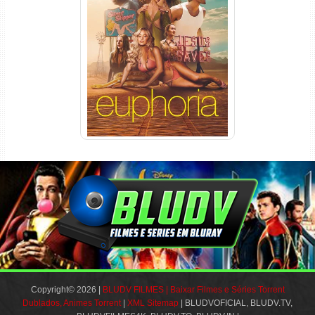
Euphoria 3ª Temporada
Torrent (2026) WEB-DL 1080p
Dual Áudio
Copyright© 2026 |
BLUDV FILMES | Baixar Filmes e Séries Torrent
Dublados, Animes Torrent
|
XML Sitemap
| BLUDVOFICIAL, BLUDV.TV,