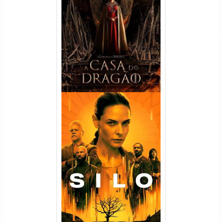
A Casa do Dragão 1ª
Temporada Torrent (2022)
WEB-DL 720p/1080p Dual
Áudio
Silo 1ª Temporada Torrent
(2023) WEB-DL
720p/1080p/4K Dual Áudio