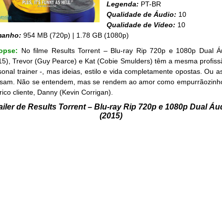
Legenda:
PT-BR
Qualidade de Áudio:
10
Qualidade de Vídeo:
10
manho:
954 MB (720p) | 1.78 GB (1080p)
nopse:
No filme Results Torrent – Blu-ray Rip 720p e 1080p Dual Á
15), Trevor (Guy Pearce) e Kat (Cobie Smulders) têm a mesma profiss
sonal trainer -, mas ideias, estilo e vida completamente opostas. Ou a
sam. Não se entendem, mas se rendem ao amor como empurrãozinh
rico cliente, Danny (Kevin Corrigan).
ailer de Results Torrent – Blu-ray Rip 720p e 1080p Dual Áu
(2015)