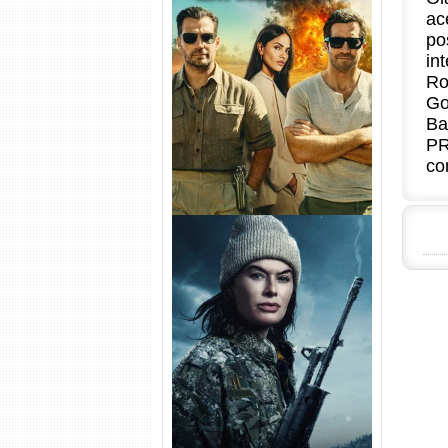
ac
po
Na Zona Cinzenta Torrent
in
(2026) WEB-DL 1080p/4K
Ro
Dual Áudio
Go
Ba
PR
co
Balística Torrent (2025) WEB-
DL 1080p Dual Áudio