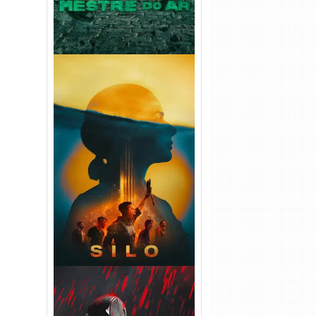
Silo 2ª Temporada (2024)
WEB-DL 1080p Dual Áudio