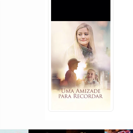
Uma Amizade para Recordar
Torrent (2025) WEB-DL 1080p
Dual Áudio