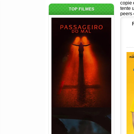
copie 
tente 
TOP FILMES
peers 
Passageiro do Mal Torrent
(2026) WEB-DL 1080p Dual
Áudio