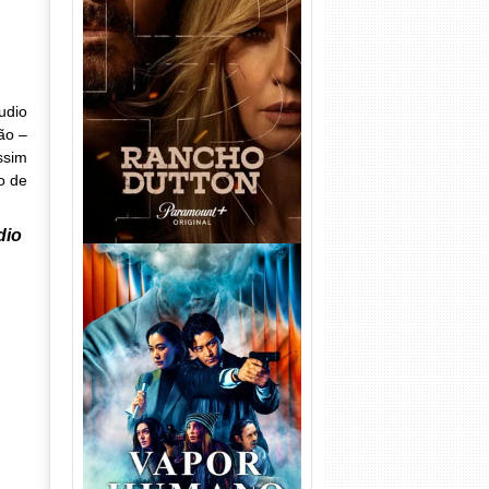
Rancho Dutton 1ª
Temporada Torrent (2026)
WEB-DL 1080p Dual Áudio
udio
ão –
ssim
o de
dio
Vapor Humano 1ª Temporada
Torrent (2026) WEB-DL 1080p
Dual Áudio