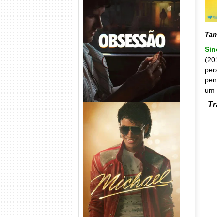
Obsessão Torrent (2026)
WEB-DL 1080p/4K Dual
Ta
Áudio
Si
(20
per
pen
um 
Tr
Michael Torrent (2026) WEB-
DL 1080p/4K Dual Áudio