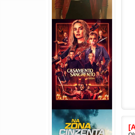
Casamento Sangrento: A
Viúva Torrent (2026) WEB-DL
720p/1080p/4K Dual Áudio
[
Ol