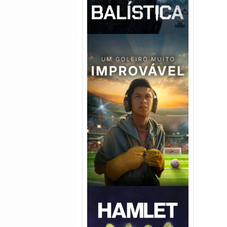
Um Goleiro Muito Improvável
Torrent (2026) WEB-DL 1080p
Dual Áudio