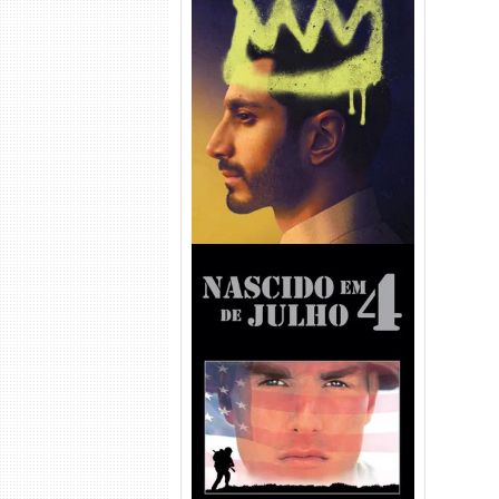
Hamlet Torrent (2026) WEB-
DL 1080p Dual Áudio
Nascido em 4 de Julho
Torrent (1989) WEB-DL 1080p
Dual Áudio