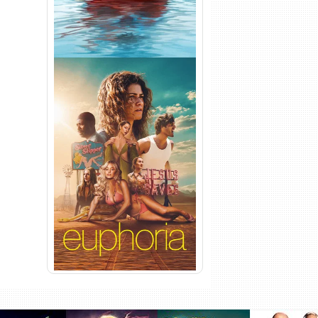
Euphoria 3ª Temporada
Torrent (2026) WEB-DL 1080p
Dual Áudio