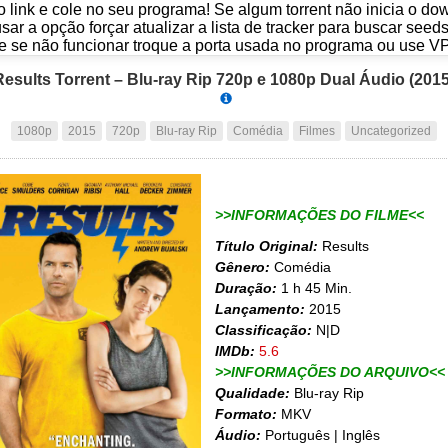
o link e cole no seu programa! Se algum torrent não inicia o d
usar a opção forçar atualizar a lista de tracker para buscar seed
e se não funcionar troque a porta usada no programa ou use V
Results Torrent – Blu-ray Rip 720p e 1080p Dual Áudio (2015
1080p
2015
720p
Blu-ray Rip
Comédia
Filmes
Uncategorized
>>INFORMAÇÕES DO FILME<<
Título Original:
Results
Gênero:
Comédia
Duração:
1 h 45 Min.
Lançamento:
2015
Classificação:
N|D
IMDb:
5.6
>>INFORMAÇÕES DO ARQUIVO<<
Qualidade:
Blu-ray Rip
Formato:
MKV
Áudio:
Português | Inglês