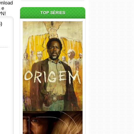
ownload
s e
TOP SÉRIES
PN!
)
Origem 4ª Temporada Torrent
(2026) WEB-DL 1080p/4K
Dual Áudio