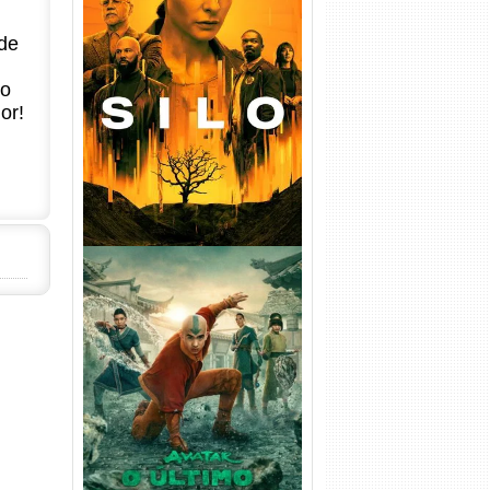
de
Silo 1ª Temporada Torrent
(2023) WEB-DL
no
720p/1080p/4K Dual Áudio
or!
Avatar: O Último Mestre do
Ar 2ª Temporada Torrent
(2026) WEB-DL 1080p Dual
Áudio