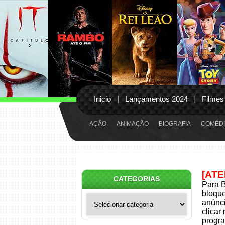
Inicio
Lançamentos 2024
Filmes
AÇÃO
ANIMAÇÃO
BIOGRAFIA
COMÉDI
[AT
CATEGORIAS
Para B
bloqu
Categorias
anúnci
clicar
progra