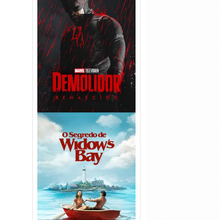
Demolidor: Renascido 2ª
Temporada (2026) WEB-DL
1080p Dual Áudio
O Segredo de Widow’s Bay
1ª Temporada Torrent (2026)
WEB-DL 1080p Dual Áudio