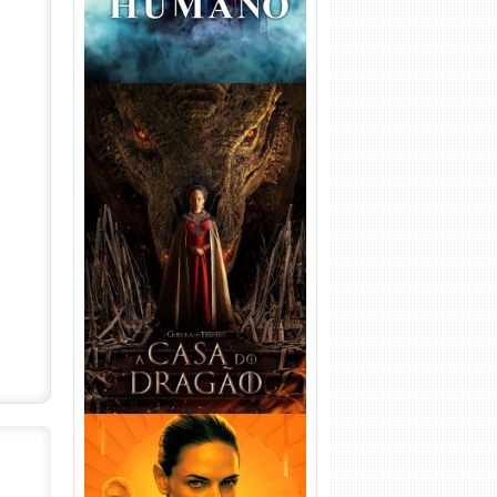
A Casa do Dragão 1ª
Temporada Torrent (2022)
WEB-DL 720p/1080p Dual
Áudio