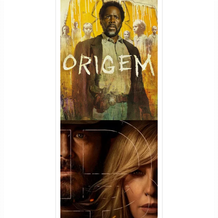
Origem 4ª Temporada Torrent
(2026) WEB-DL 1080p/4K
Dual Áudio
Rancho Dutton 1ª
Temporada Torrent (2026)
WEB-DL 1080p Dual Áudio