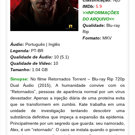
Classificação:
N|D
IMDb:
5.9
>>INFORMAÇÕES
DO ARQUIVO<<
Qualidade:
Blu-ray
Rip
Formato:
MKV
Áudio:
Português | Inglês
Legenda:
PT-BR
Qualidade de Áudio:
10 (5.1)
Qualidade de Vídeo:
10
Tamanho:
1.04 GB
Sinopse:
No filme Retornados Torrent – Blu-ray Rip 720p
Dual Áudio (2015), A humanidade convive com os
“Retornados”, pessoas de aparência normal por um vírus
devastador. Apenas a injeção diária de uma proteína evita
que se transformem em zumbis. Kate trabalha em uma
unidade de investigação tentando descobrir uma
substância definitiva que impeça a expansão da epidemia.
Principalmente por um segredo que guarda: seu namorado,
Alex, é um “retornado”. O caos se instala quando o governo