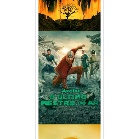
Avatar: O Último Mestre do
Ar 2ª Temporada Torrent
(2026) WEB-DL 1080p Dual
Áudio