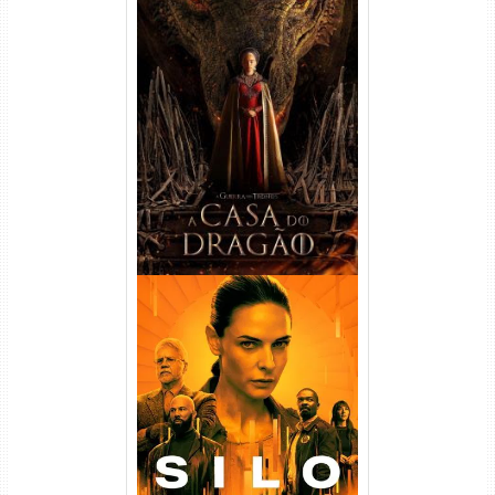
A Casa do Dragão 1ª
Temporada Torrent (2022)
WEB-DL 720p/1080p Dual
Áudio
Silo 1ª Temporada Torrent
(2023) WEB-DL
720p/1080p/4K Dual Áudio