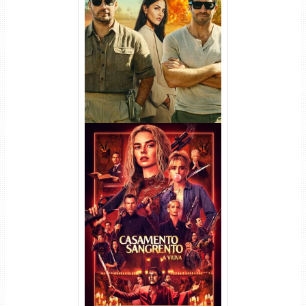
Na Zona Cinzenta Torrent
(2026) WEB-DL 1080p/4K
Dual Áudio
Casamento Sangrento: A
Viúva Torrent (2026) WEB-DL
720p/1080p/4K Dual Áudio