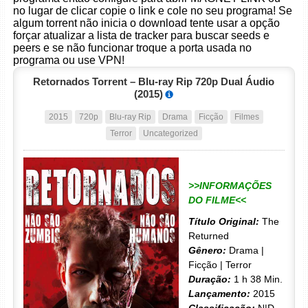
no lugar de clicar copie o link e cole no seu programa! Se
algum torrent não inicia o download tente usar a opção
forçar atualizar a lista de tracker para buscar seeds e
peers e se não funcionar troque a porta usada no
programa ou use VPN!
Retornados Torrent – Blu-ray Rip 720p Dual Áudio
(2015)
2015
720p
Blu-ray Rip
Drama
Ficção
Filmes
Terror
Uncategorized
>>INFORMAÇÕES
DO FILME<<
Título Original:
The
Returned
Gênero:
Drama |
Ficção | Terror
Duração:
1 h 38 Min.
Lançamento:
2015