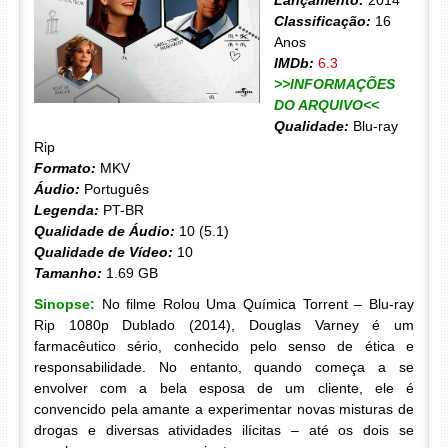
Lançamento:
2014
Classificação:
16
Anos
IMDb:
6.3
>>INFORMAÇÕES
DO ARQUIVO<<
Qualidade:
Blu-ray
Rip
Formato:
MKV
Áudio:
Português
Legenda:
PT-BR
Qualidade de Áudio:
10 (5.1)
Qualidade de Vídeo:
10
Tamanho:
1.69 GB
Sinopse:
No filme Rolou Uma Química Torrent – Blu-ray
Rip 1080p Dublado (2014), Douglas Varney é um
farmacêutico sério, conhecido pelo senso de ética e
responsabilidade. No entanto, quando começa a se
envolver com a bela esposa de um cliente, ele é
convencido pela amante a experimentar novas misturas de
drogas e diversas atividades ilícitas – até os dois se