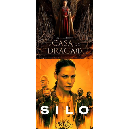
A Casa do Dragão 1ª
Temporada Torrent (2022)
WEB-DL 720p/1080p Dual
Áudio
Silo 1ª Temporada Torrent
(2023) WEB-DL
720p/1080p/4K Dual Áudio