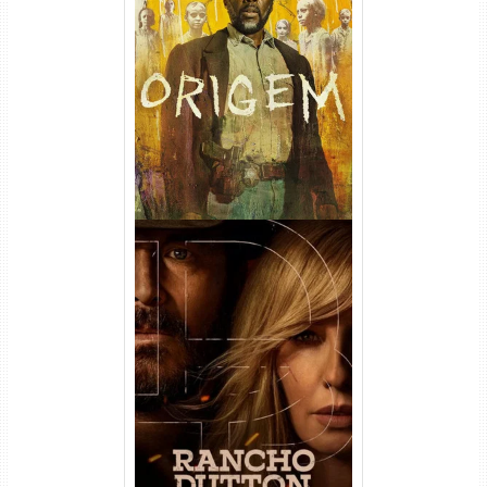
Origem 4ª Temporada Torrent
(2026) WEB-DL 1080p/4K
Dual Áudio
Rancho Dutton 1ª
Temporada Torrent (2026)
WEB-DL 1080p Dual Áudio