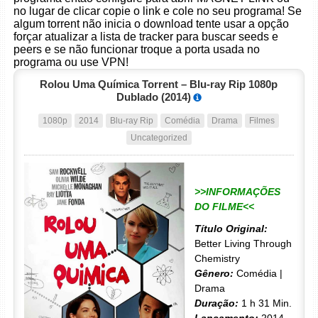
no lugar de clicar copie o link e cole no seu programa! Se
algum torrent não inicia o download tente usar a opção
forçar atualizar a lista de tracker para buscar seeds e
peers e se não funcionar troque a porta usada no
programa ou use VPN!
Rolou Uma Química Torrent – Blu-ray Rip 1080p
Dublado (2014)
1080p
2014
Blu-ray Rip
Comédia
Drama
Filmes
Uncategorized
>>INFORMAÇÕES
DO FILME<<
Título Original:
Better Living Through
Chemistry
Gênero:
Comédia |
Drama
Duração:
1 h 31 Min.