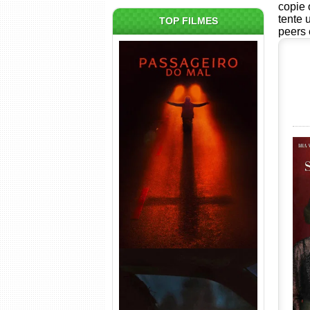
copie 
tente 
TOP FILMES
peers 
Passageiro do Mal Torrent
(2026) WEB-DL 1080p Dual
Áudio