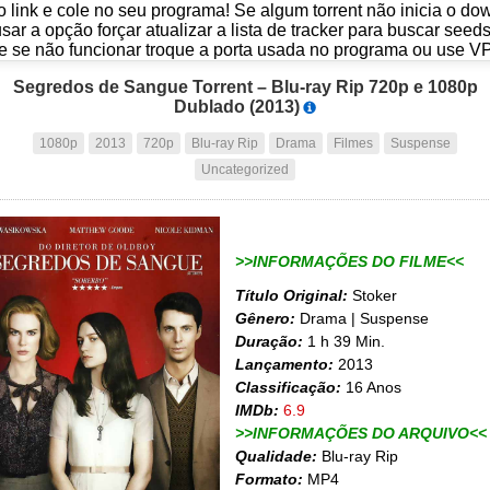
o link e cole no seu programa! Se algum torrent não inicia o d
usar a opção forçar atualizar a lista de tracker para buscar seed
e se não funcionar troque a porta usada no programa ou use V
Segredos de Sangue Torrent – Blu-ray Rip 720p e 1080p
Dublado (2013)
1080p
2013
720p
Blu-ray Rip
Drama
Filmes
Suspense
Uncategorized
>>INFORMAÇÕES DO FILME<<
Título Original:
Stoker
Gênero:
Drama | Suspense
Duração:
1 h 39 Min.
Lançamento:
2013
Classificação:
16 Anos
IMDb:
6.9
>>INFORMAÇÕES DO ARQUIVO<<
Qualidade:
Blu-ray Rip
Formato:
MP4