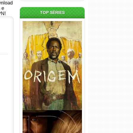
ownload
s e
TOP SÉRIES
PN!
Origem 4ª Temporada Torrent
(2026) WEB-DL 1080p/4K
Dual Áudio