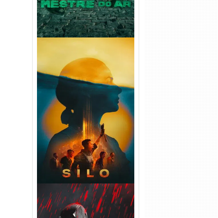
Silo 2ª Temporada (2024)
WEB-DL 1080p Dual Áudio