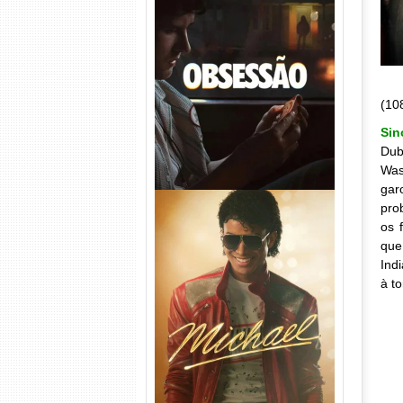
Obsessão Torrent (2026)
WEB-DL 1080p/4K Dual
Áudio
(10
Sin
Dub
Was
gar
pro
os 
que
Ind
à t
Michael Torrent (2026) WEB-
DL 1080p/4K Dual Áudio