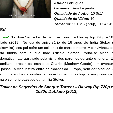
Áudio:
Português
Legenda:
Sem Legenda
Qualidade de Áudio:
10 (5.1)
Qualidade de Vídeo:
10
Tamanho:
961 MB (720p) | 1.64 GB
80p)
opse:
No filme Segredos de Sangue Torrent – Blu-ray Rip 720p e 1
lado (2013), No dia do aniversário de 18 anos de India Stoker 
ikowska), seu pai sofre um acidente de carro e morre. A convivência d
ota tímida com a sua mãe (Nicole Kidman) torna-se ainda 
blemática, fato agravado pela visita dos parentes durante o funeral. E
familiares presentes, está o tio Charlie (Matthew Goode), um aventur
 passou a vida inteira entre as cidades da Europa, sem dar sinal de v
ia nunca soube da existência desse homem, mas logo a sua presença 
ona o sombrio passado da família Stoker.
Trailer de Segredos de Sangue Torrent – Blu-ray Rip 720p 
1080p Dublado (2013)