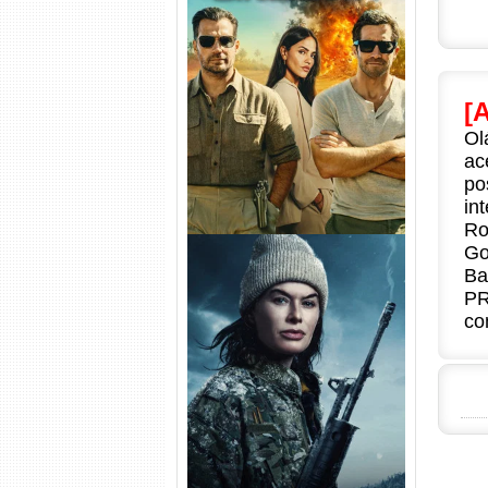
Na Zona Cinzenta Torrent
(2026) WEB-DL 1080p/4K
Dual Áudio
[
Ol
ac
po
in
Ro
Go
Ba
PR
co
Balística Torrent (2025) WEB-
DL 1080p Dual Áudio