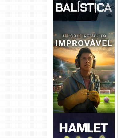
Um Goleiro Muito Improvável
Torrent (2026) WEB-DL 1080p
Dual Áudio