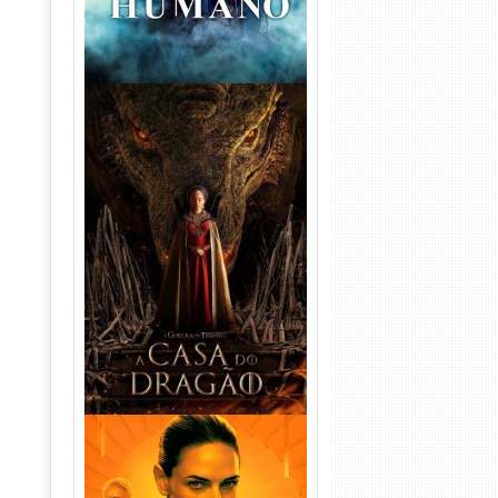
A Casa do Dragão 1ª
Temporada Torrent (2022)
WEB-DL 720p/1080p Dual
Áudio