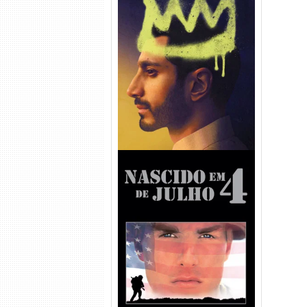
Hamlet Torrent (2026) WEB-
DL 1080p Dual Áudio
Nascido em 4 de Julho
Torrent (1989) WEB-DL 1080p
Dual Áudio