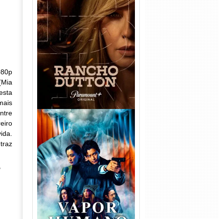
Rancho Dutton 1ª
Temporada Torrent (2026)
WEB-DL 1080p Dual Áudio
080p
(Mia
esta
mais
ntre
eiro
ida.
traz
e
Vapor Humano 1ª Temporada
Torrent (2026) WEB-DL 1080p
Dual Áudio