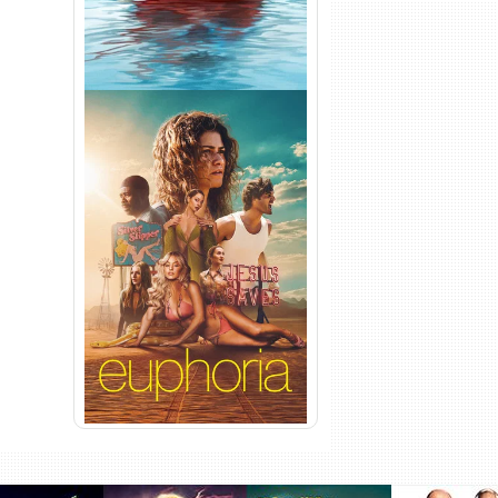
Euphoria 3ª Temporada
Torrent (2026) WEB-DL 1080p
Dual Áudio