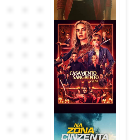
Casamento Sangrento: A
Viúva Torrent (2026) WEB-DL
720p/1080p/4K Dual Áudio