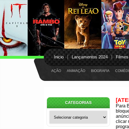
Inicio
Lançamentos 2024
Filmes
AÇÃO
ANIMAÇÃO
BIOGRAFIA
COMÉDI
[AT
CATEGORIAS
Para B
bloqu
Categorias
anúnci
clicar
progra