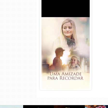
Uma Amizade para Recordar
Torrent (2025) WEB-DL 1080p
Dual Áudio