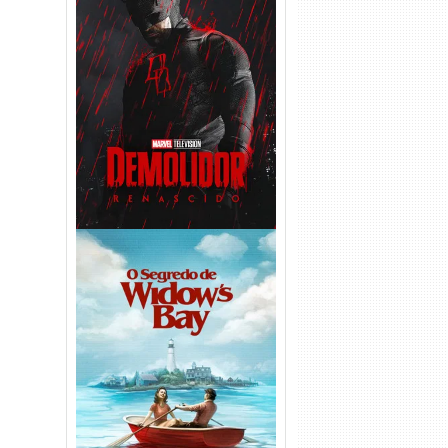
Demolidor: Renascido 2ª
Temporada (2026) WEB-DL
1080p Dual Áudio
O Segredo de Widow’s Bay
1ª Temporada Torrent (2026)
WEB-DL 1080p Dual Áudio