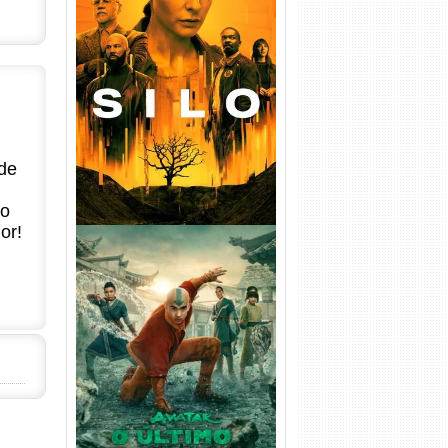
Silo 1ª Temporada Torrent
(2023) WEB-DL
720p/1080p/4K Dual Áudio
de
no
or!
Avatar: O Último Mestre do
Ar 2ª Temporada Torrent
(2026) WEB-DL 1080p Dual
Áudio