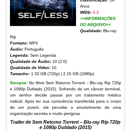
Classificação:
14
Anos
IMDb:
6.5
>>INFORMAÇÕES
DO ARQUIVO<<
Qualidade:
Blu-ray
Rip
Formato:
MP4
Áudio:
Português
Legenda:
Sem Legenda
Qualidade de Áudio:
10 (2.0)
Qualidade de Vídeo:
10
Tamanho:
1.33 GB (720p) | 2.15 GB (1080p)
Sinopse:
No filme Sem Retorno Torrent – Blu-ray Rip 720p
e 1080p Dublado (2015), Sofrendo de um câncer terminal,
um senhor decide passar por um tratamento médico
radical. Após ter sua consciência transferida para o corpo
de um jovem, ele percebe o envolvimento de uma
organização secreta e muito perigosa.
Trailer de Sem Retorno Torrent – Blu-ray Rip 720p
e 1080p Dublado (2015)