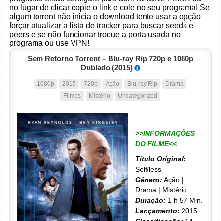
no lugar de clicar copie o link e cole no seu programa! Se
algum torrent não inicia o download tente usar a opção
forçar atualizar a lista de tracker para buscar seeds e
peers e se não funcionar troque a porta usada no
programa ou use VPN!
Sem Retorno Torrent – Blu-ray Rip 720p e 1080p
Dublado (2015)
1080p
2015
720p
Ação
Blu-ray Rip
Drama
Filmes
Mistério
Uncategorized
>>INFORMAÇÕES
DO FILME<<
Título Original:
Self/less
Gênero:
Ação |
Drama | Mistério
Duração:
1 h 57 Min.
Lançamento:
2015