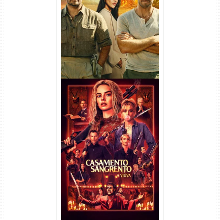
(2026) WEB-DL 1080p/4K
Dual Áudio
Casamento Sangrento: A
Viúva Torrent (2026) WEB-DL
720p/1080p/4K Dual Áudio