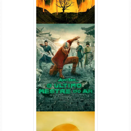
Avatar: O Último Mestre do
Ar 2ª Temporada Torrent
(2026) WEB-DL 1080p Dual
Áudio