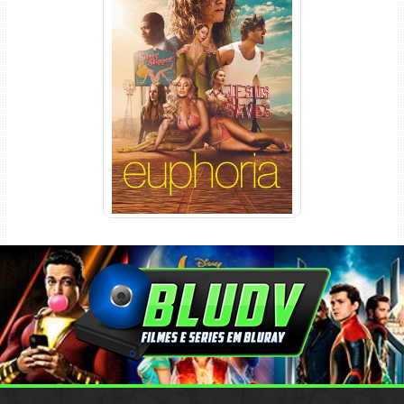
Euphoria 3ª Temporada
Torrent (2026) WEB-DL 1080p
Dual Áudio